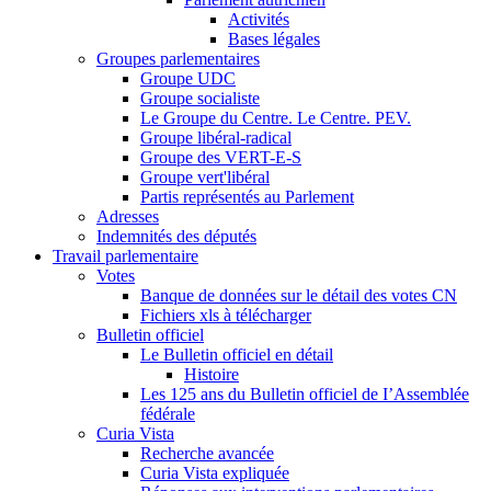
Activités
Bases légales
Groupes parlementaires
Groupe UDC
Groupe socialiste
Le Groupe du Centre. Le Centre. PEV.
Groupe libéral-radical
Groupe des VERT-E-S
Groupe vert'libéral
Partis représentés au Parlement
Adresses
Indemnités des députés
Travail parlementaire
Votes
Banque de données sur le détail des votes CN
Fichiers xls à télécharger
Bulletin officiel
Le Bulletin officiel en détail
Histoire
Les 125 ans du Bulletin officiel de I’Assemblée
fédérale
Curia Vista
Recherche avancée
Curia Vista expliquée