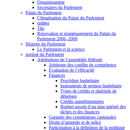
Organigramme
Secretaires du Parlement
Palais du Parlement
Climatisation du Palais du Parlement
splitter
Tilo
Rénovation et réaménagement du Palais du
Parlement 2006–2008
Histoire du Parlement
Le Parlement et la science
portrait du Parlement
Attributions de l’assemblée fédérale
Arbitrage des conflits de compétence
Évaluation de l’efficacité
Finances
Procédure budgétaire
Instruments de gestion budgétaire
Types de crédits et plafonds de
dépenses
Crédits supplémentaires
Budget assorti d’un plan intégré des
tâches et des finances
Garantie des constitutions cantonales
Droits d’amnistie et de grâce
Participation à la définition de la politique