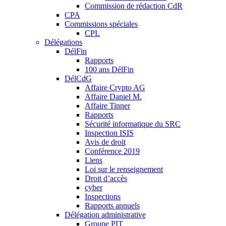
Commission de rédaction CdR
CPA
Commissions spéciales
CPL
Délégations
DélFin
Rapports
100 ans DélFin
DélCdG
Affaire Crypto AG
Affaire Daniel M.
Affaire Tinner
Rapports
Sécurité informatique du SRC
Inspection ISIS
Avis de droit
Conférence 2019
Liens
Loi sur le renseignement
Droit d’accès
cyber
Inspections
Rapports annuels
Délégation administrative
Groupe PIT