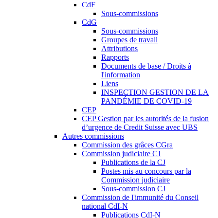
CdF
Sous-commissions
CdG
Sous-commissions
Groupes de travail
Attributions
Rapports
Documents de base / Droits à
l'information
Liens
INSPECTION GESTION DE LA
PANDÉMIE DE COVID-19
CEP
CEP Gestion par les autorités de la fusion
d’urgence de Credit Suisse avec UBS
Autres commissions
Commission des grâces CGra
Commission judiciaire CJ
Publications de la CJ
Postes mis au concours par la
Commission judiciaire
Sous-commission CJ
Commission de l'immunité du Conseil
national CdI-N
Publications CdI-N