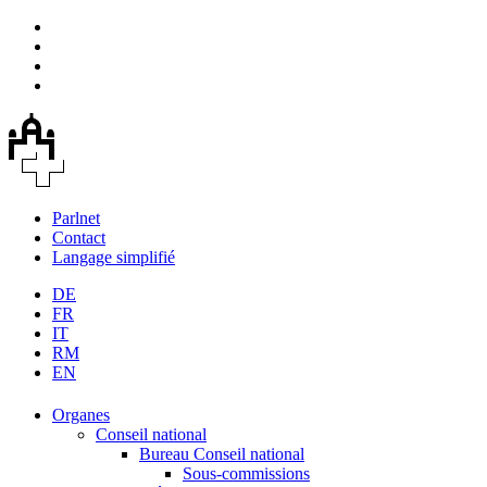
Parlnet
Contact
Langage simplifié
DE
FR
IT
RM
EN
Organes
Conseil national
Bureau Conseil national
Sous-commissions