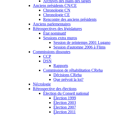
Archives des plans des sièges
Anciens présidents CN/CE
Chronologie CN
Chronologie CE
Rencontre des anciens présidents
Anciens parlementaires
Rétrospectives des législatures
État nominatif
Sessions extra muros
Session de printemps 2001 Lugano
Session d'automne 2006 à Flims
Commissions dissoutes
CCP
DSN
Rapports
Commission de réhabilitation CReha
Décisions CReha
Que prévoit la loi?
Nécrologie
Rétrospective des élections
Élection du Conseil national
Élection 1999
Élection 2003
Élection 2007
Élection 2011