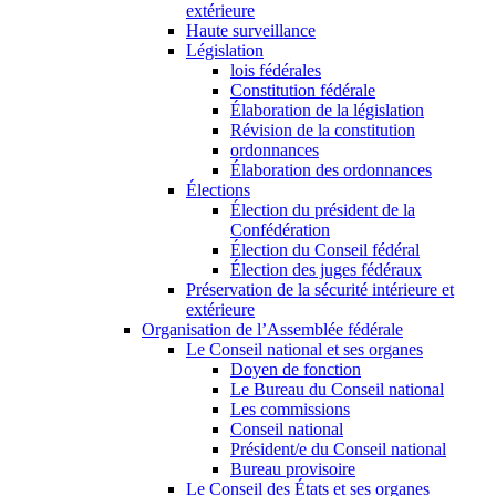
extérieure
Haute surveillance
Législation
lois fédérales
Constitution fédérale
Élaboration de la législation
Révision de la constitution
ordonnances
Élaboration des ordonnances
Élections
Élection du président de la
Confédération
Élection du Conseil fédéral
Élection des juges fédéraux
Préservation de la sécurité intérieure et
extérieure
Organisation de l’Assemblée fédérale
Le Conseil national et ses organes
Doyen de fonction
Le Bureau du Conseil national
Les commissions
Conseil national
Président/e du Conseil national
Bureau provisoire
Le Conseil des États et ses organes