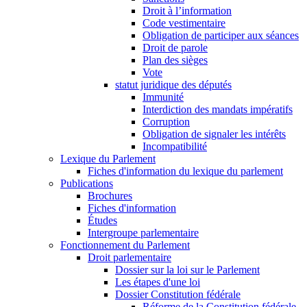
Droit à l’information
Code vestimentaire
Obligation de participer aux séances
Droit de parole
Plan des sièges
Vote
statut juridique des députés
Immunité
Interdiction des mandats impératifs
Corruption
Obligation de signaler les intérêts
Incompatibilité
Lexique du Parlement
Fiches d'information du lexique du parlement
Publications
Brochures
Fiches d'information
Études
Intergroupe parlementaire
Fonctionnement du Parlement
Droit parlementaire
Dossier sur la loi sur le Parlement
Les étapes d'une loi
Dossier Constitution fédérale
Réforme de la Constitution fédérale