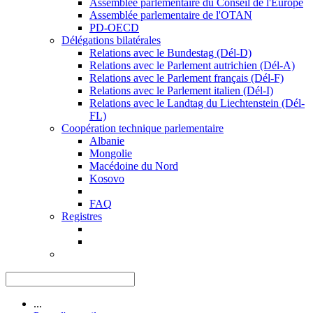
Assemblée parlementaire du Conseil de l'Europe
Assemblée parlementaire de l'OTAN
PD-OECD
Délégations bilatérales
Relations avec le Bundestag (Dél-D)
Relations avec le Parlement autrichien (Dél-A)
Relations avec le Parlement français (Dél-F)
Relations avec le Parlement italien (Dél-I)
Relations avec le Landtag du Liechtenstein (Dél-
FL)
Coopération technique parlementaire
Albanie
Mongolie
Macédoine du Nord
Kosovo
FAQ
Registres
...