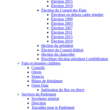
Élection 2015
Élection 2019
Élection du Conseil des États
Élections en dehors cadre régulier
Élection 1999
Élection 2003
Élection 2007
Élection 2011
Élection 2015
Élection 2019
élection du président
Élection du Conseil fédéral
élection du chancelier
Procédure élection président Confédération
Faits et données chiffrées
Conseils
Objets
Séances
Bilans de législature
Open Data
Intégration du flux en direct
Services du Parlement
Secrétaire général
Direction
Travailler pour le Parlement