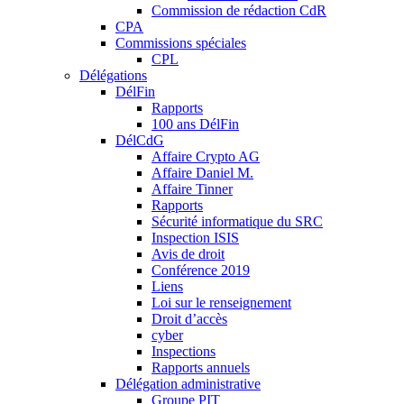
Commission de rédaction CdR
CPA
Commissions spéciales
CPL
Délégations
DélFin
Rapports
100 ans DélFin
DélCdG
Affaire Crypto AG
Affaire Daniel M.
Affaire Tinner
Rapports
Sécurité informatique du SRC
Inspection ISIS
Avis de droit
Conférence 2019
Liens
Loi sur le renseignement
Droit d’accès
cyber
Inspections
Rapports annuels
Délégation administrative
Groupe PIT