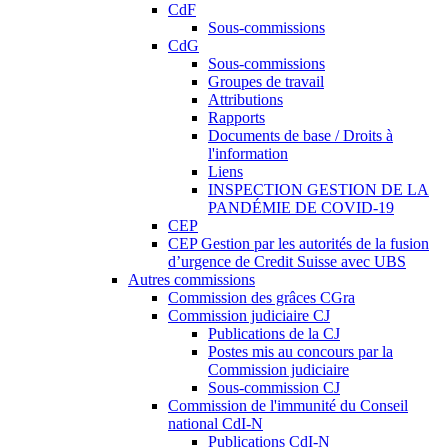
CdF
Sous-commissions
CdG
Sous-commissions
Groupes de travail
Attributions
Rapports
Documents de base / Droits à
l'information
Liens
INSPECTION GESTION DE LA
PANDÉMIE DE COVID-19
CEP
CEP Gestion par les autorités de la fusion
d’urgence de Credit Suisse avec UBS
Autres commissions
Commission des grâces CGra
Commission judiciaire CJ
Publications de la CJ
Postes mis au concours par la
Commission judiciaire
Sous-commission CJ
Commission de l'immunité du Conseil
national CdI-N
Publications CdI-N