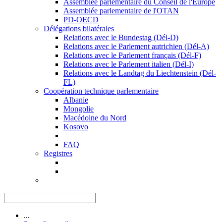
Assemblée parlementaire du Conseil de l'Europe
Assemblée parlementaire de l'OTAN
PD-OECD
Délégations bilatérales
Relations avec le Bundestag (Dél-D)
Relations avec le Parlement autrichien (Dél-A)
Relations avec le Parlement français (Dél-F)
Relations avec le Parlement italien (Dél-I)
Relations avec le Landtag du Liechtenstein (Dél-
FL)
Coopération technique parlementaire
Albanie
Mongolie
Macédoine du Nord
Kosovo
FAQ
Registres
...