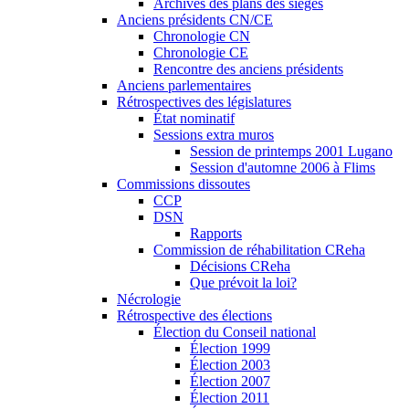
Archives des plans des sièges
Anciens présidents CN/CE
Chronologie CN
Chronologie CE
Rencontre des anciens présidents
Anciens parlementaires
Rétrospectives des législatures
État nominatif
Sessions extra muros
Session de printemps 2001 Lugano
Session d'automne 2006 à Flims
Commissions dissoutes
CCP
DSN
Rapports
Commission de réhabilitation CReha
Décisions CReha
Que prévoit la loi?
Nécrologie
Rétrospective des élections
Élection du Conseil national
Élection 1999
Élection 2003
Élection 2007
Élection 2011