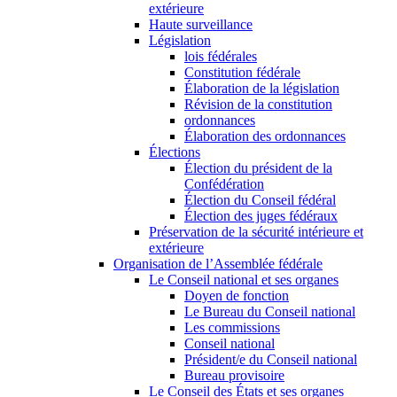
extérieure
Haute surveillance
Législation
lois fédérales
Constitution fédérale
Élaboration de la législation
Révision de la constitution
ordonnances
Élaboration des ordonnances
Élections
Élection du président de la
Confédération
Élection du Conseil fédéral
Élection des juges fédéraux
Préservation de la sécurité intérieure et
extérieure
Organisation de l’Assemblée fédérale
Le Conseil national et ses organes
Doyen de fonction
Le Bureau du Conseil national
Les commissions
Conseil national
Président/e du Conseil national
Bureau provisoire
Le Conseil des États et ses organes