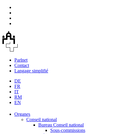
Parlnet
Contact
Langage simplifié
DE
FR
IT
RM
EN
Organes
Conseil national
Bureau Conseil national
Sous-commissions