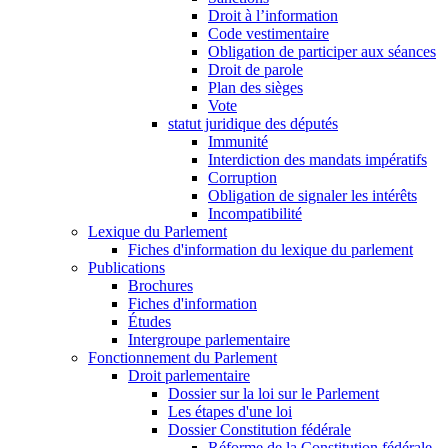
Droit à l’information
Code vestimentaire
Obligation de participer aux séances
Droit de parole
Plan des sièges
Vote
statut juridique des députés
Immunité
Interdiction des mandats impératifs
Corruption
Obligation de signaler les intérêts
Incompatibilité
Lexique du Parlement
Fiches d'information du lexique du parlement
Publications
Brochures
Fiches d'information
Études
Intergroupe parlementaire
Fonctionnement du Parlement
Droit parlementaire
Dossier sur la loi sur le Parlement
Les étapes d'une loi
Dossier Constitution fédérale
Réforme de la Constitution fédérale