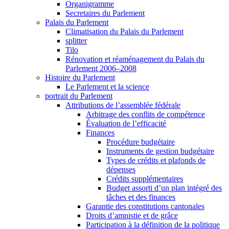
Organigramme
Secretaires du Parlement
Palais du Parlement
Climatisation du Palais du Parlement
splitter
Tilo
Rénovation et réaménagement du Palais du
Parlement 2006–2008
Histoire du Parlement
Le Parlement et la science
portrait du Parlement
Attributions de l’assemblée fédérale
Arbitrage des conflits de compétence
Évaluation de l’efficacité
Finances
Procédure budgétaire
Instruments de gestion budgétaire
Types de crédits et plafonds de
dépenses
Crédits supplémentaires
Budget assorti d’un plan intégré des
tâches et des finances
Garantie des constitutions cantonales
Droits d’amnistie et de grâce
Participation à la définition de la politique