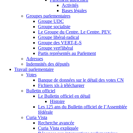
Activités
Bases légales
Groupes parlementaires
Groupe UDC
Groupe socialiste
Le Groupe du Centre. Le Centre. PEV.
Groupe libéral-radical
Groupe des VERT-E-S
Groupe vert'libéral
Partis représentés au Parlement
Adresses
Indemnités des députés
Travail parlementaire
Votes
Banque de données sur le détail des votes CN
Fichiers xls à télécharger
Bulletin officiel
Le Bulletin officiel en détail
Histoire
Les 125 ans du Bulletin officiel de I’Assemblée
fédérale
Curia Vista
Recherche avancée
Curia Vista expliquée