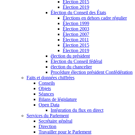
Élection 2015
Élection 2019
Élection du Conseil des États
Élections en dehors cadre régulier
Élection 1999
Élection 2003
Élection 2007
Élection 2011
Élection 2015
Élection 2019
élection du président
Élection du Conseil fédéral
élection du chancelier
Procédure élection président Confédération
Faits et données chiffrées
Conseils
Objets
Séances
Bilans de législature
Open Data
Intégration du flux en direct
Services du Parlement
Secrétaire général
Direction
Travailler pour le Parlement