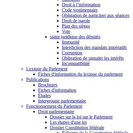
Droit à l’information
Code vestimentaire
Obligation de participer aux séances
Droit de parole
Plan des sièges
Vote
statut juridique des députés
Immunité
Interdiction des mandats impératifs
Corruption
Obligation de signaler les intérêts
Incompatibilité
Lexique du Parlement
Fiches d'information du lexique du parlement
Publications
Brochures
Fiches d'information
Études
Intergroupe parlementaire
Fonctionnement du Parlement
Droit parlementaire
Dossier sur la loi sur le Parlement
Les étapes d'une loi
Dossier Constitution fédérale
Réforme de la Constitution fédérale