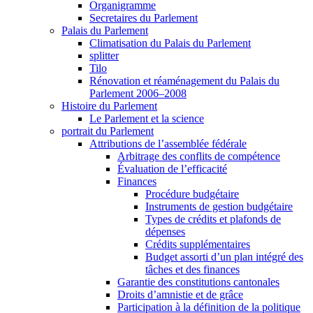
Organigramme
Secretaires du Parlement
Palais du Parlement
Climatisation du Palais du Parlement
splitter
Tilo
Rénovation et réaménagement du Palais du
Parlement 2006–2008
Histoire du Parlement
Le Parlement et la science
portrait du Parlement
Attributions de l’assemblée fédérale
Arbitrage des conflits de compétence
Évaluation de l’efficacité
Finances
Procédure budgétaire
Instruments de gestion budgétaire
Types de crédits et plafonds de
dépenses
Crédits supplémentaires
Budget assorti d’un plan intégré des
tâches et des finances
Garantie des constitutions cantonales
Droits d’amnistie et de grâce
Participation à la définition de la politique