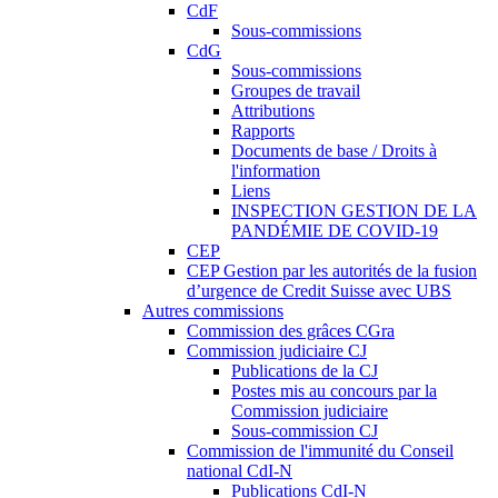
CdF
Sous-commissions
CdG
Sous-commissions
Groupes de travail
Attributions
Rapports
Documents de base / Droits à
l'information
Liens
INSPECTION GESTION DE LA
PANDÉMIE DE COVID-19
CEP
CEP Gestion par les autorités de la fusion
d’urgence de Credit Suisse avec UBS
Autres commissions
Commission des grâces CGra
Commission judiciaire CJ
Publications de la CJ
Postes mis au concours par la
Commission judiciaire
Sous-commission CJ
Commission de l'immunité du Conseil
national CdI-N
Publications CdI-N