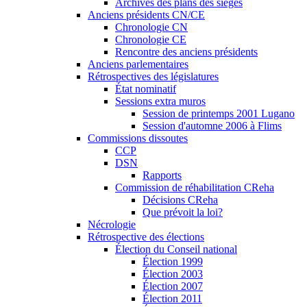
Archives des plans des sièges
Anciens présidents CN/CE
Chronologie CN
Chronologie CE
Rencontre des anciens présidents
Anciens parlementaires
Rétrospectives des législatures
État nominatif
Sessions extra muros
Session de printemps 2001 Lugano
Session d'automne 2006 à Flims
Commissions dissoutes
CCP
DSN
Rapports
Commission de réhabilitation CReha
Décisions CReha
Que prévoit la loi?
Nécrologie
Rétrospective des élections
Élection du Conseil national
Élection 1999
Élection 2003
Élection 2007
Élection 2011