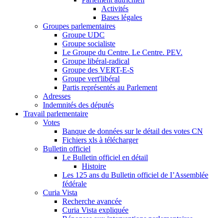
Activités
Bases légales
Groupes parlementaires
Groupe UDC
Groupe socialiste
Le Groupe du Centre. Le Centre. PEV.
Groupe libéral-radical
Groupe des VERT-E-S
Groupe vert'libéral
Partis représentés au Parlement
Adresses
Indemnités des députés
Travail parlementaire
Votes
Banque de données sur le détail des votes CN
Fichiers xls à télécharger
Bulletin officiel
Le Bulletin officiel en détail
Histoire
Les 125 ans du Bulletin officiel de I’Assemblée
fédérale
Curia Vista
Recherche avancée
Curia Vista expliquée