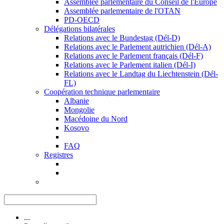
Assemblée parlementaire du Conseil de l'Europe
Assemblée parlementaire de l'OTAN
PD-OECD
Délégations bilatérales
Relations avec le Bundestag (Dél-D)
Relations avec le Parlement autrichien (Dél-A)
Relations avec le Parlement français (Dél-F)
Relations avec le Parlement italien (Dél-I)
Relations avec le Landtag du Liechtenstein (Dél-
FL)
Coopération technique parlementaire
Albanie
Mongolie
Macédoine du Nord
Kosovo
FAQ
Registres
...