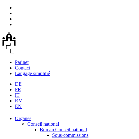
Parlnet
Contact
Langage simplifié
DE
FR
IT
RM
EN
Organes
Conseil national
Bureau Conseil national
Sous-commissions