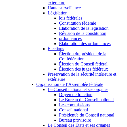
extérieure
Haute surveillance
Législation
lois fédérales
Constitution fédérale
Élaboration de la législation
Révision de la constitution
ordonnances
Élaboration des ordonnances
Élections
Élection du président de la
Confédération
Élection du Conseil fédéral
Élection des juges fédéraux
Préservation de la sécurité intérieure et
extérieure
Organisation de l’Assemblée fédérale
Le Conseil national et ses organes
Doyen de fonction
Le Bureau du Conseil national
Les commissions
Conseil national
Président/e du Conseil national
Bureau provisoire
Le Conseil des États et ses organes