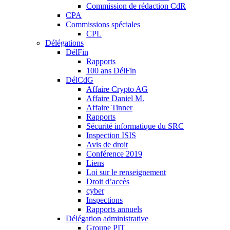
Commission de rédaction CdR
CPA
Commissions spéciales
CPL
Délégations
DélFin
Rapports
100 ans DélFin
DélCdG
Affaire Crypto AG
Affaire Daniel M.
Affaire Tinner
Rapports
Sécurité informatique du SRC
Inspection ISIS
Avis de droit
Conférence 2019
Liens
Loi sur le renseignement
Droit d’accès
cyber
Inspections
Rapports annuels
Délégation administrative
Groupe PIT