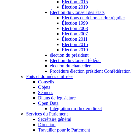
Élection 2015
Élection 2019
Élection du Conseil des États
Élections en dehors cadre régulier
Élection 1999
Élection 2003
Élection 2007
Élection 2011
Élection 2015
Élection 2019
élection du président
Élection du Conseil fédéral
élection du chancelier
Procédure élection président Confédération
Faits et données chiffrées
Conseils
Objets
Séances
Bilans de législature
Open Data
Intégration du flux en direct
Services du Parlement
Secrétaire général
Direction
Travailler pour le Parlement