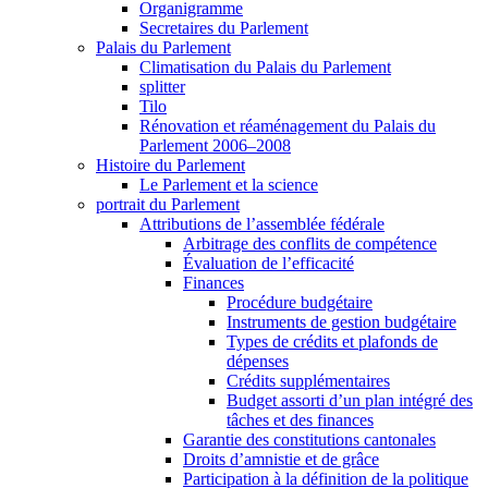
Organigramme
Secretaires du Parlement
Palais du Parlement
Climatisation du Palais du Parlement
splitter
Tilo
Rénovation et réaménagement du Palais du
Parlement 2006–2008
Histoire du Parlement
Le Parlement et la science
portrait du Parlement
Attributions de l’assemblée fédérale
Arbitrage des conflits de compétence
Évaluation de l’efficacité
Finances
Procédure budgétaire
Instruments de gestion budgétaire
Types de crédits et plafonds de
dépenses
Crédits supplémentaires
Budget assorti d’un plan intégré des
tâches et des finances
Garantie des constitutions cantonales
Droits d’amnistie et de grâce
Participation à la définition de la politique