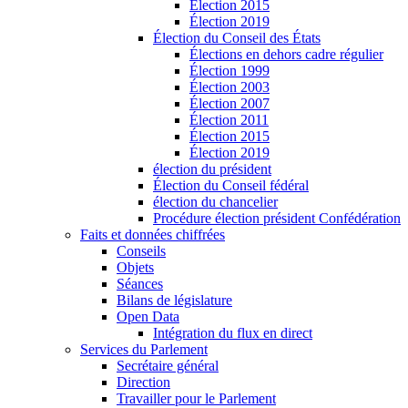
Élection 2015
Élection 2019
Élection du Conseil des États
Élections en dehors cadre régulier
Élection 1999
Élection 2003
Élection 2007
Élection 2011
Élection 2015
Élection 2019
élection du président
Élection du Conseil fédéral
élection du chancelier
Procédure élection président Confédération
Faits et données chiffrées
Conseils
Objets
Séances
Bilans de législature
Open Data
Intégration du flux en direct
Services du Parlement
Secrétaire général
Direction
Travailler pour le Parlement