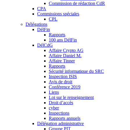
Commission de rédaction CdR
CPA
Commissions spéciales
CPL
Délégations
DélFin
Rapports
100 ans DélFin
DélCdG
Affaire Crypto AG
Affaire Daniel M.
Affaire Tinner
Rapports
Sécurité informatique du SRC
Inspection ISIS
Avis de droit
Conférence 2019
Liens
Loi sur le renseignement
Droit d’accès
cyber
Inspections
Rapports annuels
Délégation administrative
Groupe PIT