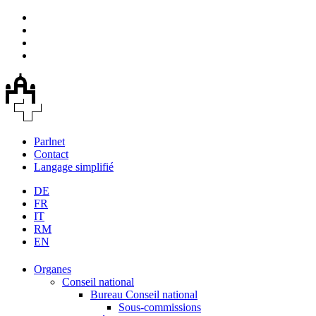
Parlnet
Contact
Langage simplifié
DE
FR
IT
RM
EN
Organes
Conseil national
Bureau Conseil national
Sous-commissions