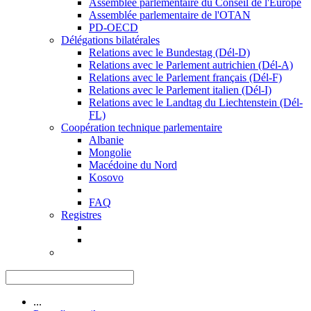
Assemblée parlementaire du Conseil de l'Europe
Assemblée parlementaire de l'OTAN
PD-OECD
Délégations bilatérales
Relations avec le Bundestag (Dél-D)
Relations avec le Parlement autrichien (Dél-A)
Relations avec le Parlement français (Dél-F)
Relations avec le Parlement italien (Dél-I)
Relations avec le Landtag du Liechtenstein (Dél-
FL)
Coopération technique parlementaire
Albanie
Mongolie
Macédoine du Nord
Kosovo
FAQ
Registres
...