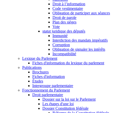
Droit à l’information
Code vestimentaire
Obligation de participer aux séances
Droit de parole
Plan des sièges
Vote
statut juridique des députés
Immunité
Interdiction des mandats impératifs
Corruption
Obligation de signaler les intérêts
Incompatibilité
Lexique du Parlement
Fiches d'information du lexique du parlement
Publications
Brochures
Fiches d'information
Études
Intergroupe parlementaire
Fonctionnement du Parlement
Droit parlementaire
Dossier sur la loi sur le Parlement
Les étapes d'une loi
Dossier Constitution fédérale
Réforme de la Constitution fédérale