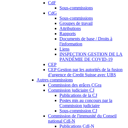
CdF
Sous-commissions
CdG
Sous-commissions
Groupes de travail
Attributions
Rapports
Documents de base / Droits à
l'information
Liens
INSPECTION GESTION DE LA
PANDÉMIE DE COVID-19
CEP
CEP Gestion par les autorités de la fusion
d’urgence de Credit Suisse avec UBS
Autres commissions
Commission des grâces CGra
Commission judiciaire CJ
Publications de la CJ
Postes mis au concours par la
Commission judiciaire
Sous-commission CJ
Commission de l'immunité du Conseil
national CdI-N
Publications CdI-N