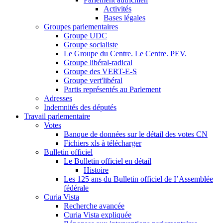
Activités
Bases légales
Groupes parlementaires
Groupe UDC
Groupe socialiste
Le Groupe du Centre. Le Centre. PEV.
Groupe libéral-radical
Groupe des VERT-E-S
Groupe vert'libéral
Partis représentés au Parlement
Adresses
Indemnités des députés
Travail parlementaire
Votes
Banque de données sur le détail des votes CN
Fichiers xls à télécharger
Bulletin officiel
Le Bulletin officiel en détail
Histoire
Les 125 ans du Bulletin officiel de I’Assemblée
fédérale
Curia Vista
Recherche avancée
Curia Vista expliquée