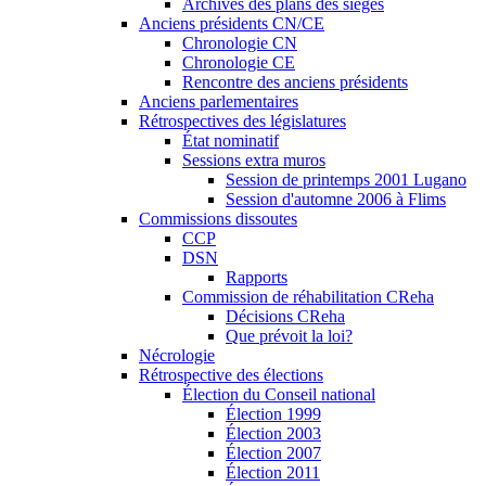
Archives des plans des sièges
Anciens présidents CN/CE
Chronologie CN
Chronologie CE
Rencontre des anciens présidents
Anciens parlementaires
Rétrospectives des législatures
État nominatif
Sessions extra muros
Session de printemps 2001 Lugano
Session d'automne 2006 à Flims
Commissions dissoutes
CCP
DSN
Rapports
Commission de réhabilitation CReha
Décisions CReha
Que prévoit la loi?
Nécrologie
Rétrospective des élections
Élection du Conseil national
Élection 1999
Élection 2003
Élection 2007
Élection 2011