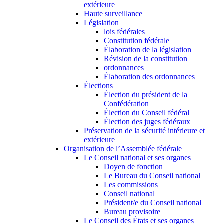
extérieure
Haute surveillance
Législation
lois fédérales
Constitution fédérale
Élaboration de la législation
Révision de la constitution
ordonnances
Élaboration des ordonnances
Élections
Élection du président de la
Confédération
Élection du Conseil fédéral
Élection des juges fédéraux
Préservation de la sécurité intérieure et
extérieure
Organisation de l’Assemblée fédérale
Le Conseil national et ses organes
Doyen de fonction
Le Bureau du Conseil national
Les commissions
Conseil national
Président/e du Conseil national
Bureau provisoire
Le Conseil des États et ses organes