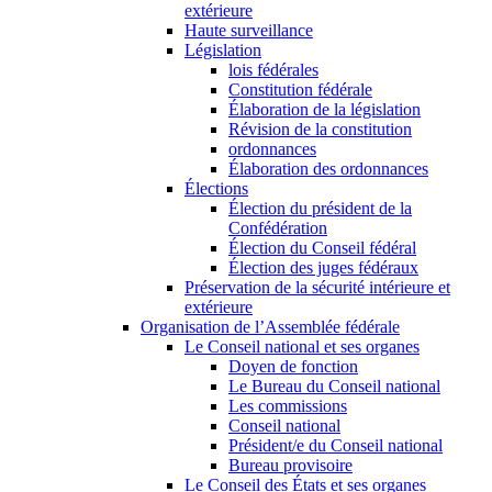
extérieure
Haute surveillance
Législation
lois fédérales
Constitution fédérale
Élaboration de la législation
Révision de la constitution
ordonnances
Élaboration des ordonnances
Élections
Élection du président de la
Confédération
Élection du Conseil fédéral
Élection des juges fédéraux
Préservation de la sécurité intérieure et
extérieure
Organisation de l’Assemblée fédérale
Le Conseil national et ses organes
Doyen de fonction
Le Bureau du Conseil national
Les commissions
Conseil national
Président/e du Conseil national
Bureau provisoire
Le Conseil des États et ses organes