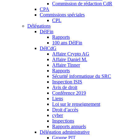
Commission de rédaction CdR
CPA
Commissions spéciales
CPL
Délégations
DélFin
Rapports
100 ans DélFin
DélCdG
Affaire Crypto AG
Affaire Daniel M.
Affaire Tinner
Rapports
Sécurité informatique du SRC
Inspection ISIS
Avis de droit
Conférence 2019
Liens
Loi sur le renseignement
Droit d’accès
cyber
Inspections
Rapports annuels
Délégation administrative
Groupe PIT