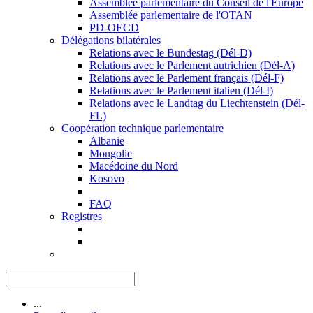
Assemblée parlementaire du Conseil de l'Europe
Assemblée parlementaire de l'OTAN
PD-OECD
Délégations bilatérales
Relations avec le Bundestag (Dél-D)
Relations avec le Parlement autrichien (Dél-A)
Relations avec le Parlement français (Dél-F)
Relations avec le Parlement italien (Dél-I)
Relations avec le Landtag du Liechtenstein (Dél-
FL)
Coopération technique parlementaire
Albanie
Mongolie
Macédoine du Nord
Kosovo
FAQ
Registres
...