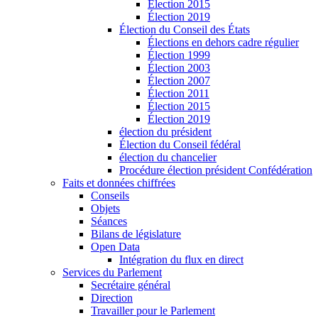
Élection 2015
Élection 2019
Élection du Conseil des États
Élections en dehors cadre régulier
Élection 1999
Élection 2003
Élection 2007
Élection 2011
Élection 2015
Élection 2019
élection du président
Élection du Conseil fédéral
élection du chancelier
Procédure élection président Confédération
Faits et données chiffrées
Conseils
Objets
Séances
Bilans de législature
Open Data
Intégration du flux en direct
Services du Parlement
Secrétaire général
Direction
Travailler pour le Parlement