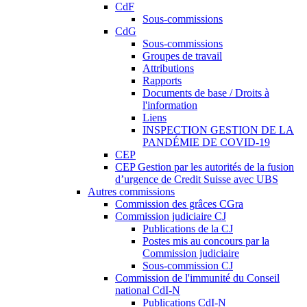
CdF
Sous-commissions
CdG
Sous-commissions
Groupes de travail
Attributions
Rapports
Documents de base / Droits à
l'information
Liens
INSPECTION GESTION DE LA
PANDÉMIE DE COVID-19
CEP
CEP Gestion par les autorités de la fusion
d’urgence de Credit Suisse avec UBS
Autres commissions
Commission des grâces CGra
Commission judiciaire CJ
Publications de la CJ
Postes mis au concours par la
Commission judiciaire
Sous-commission CJ
Commission de l'immunité du Conseil
national CdI-N
Publications CdI-N