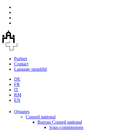
Parlnet
Contact
Langage simplifié
DE
FR
IT
RM
EN
Organes
Conseil national
Bureau Conseil national
Sous-commissions