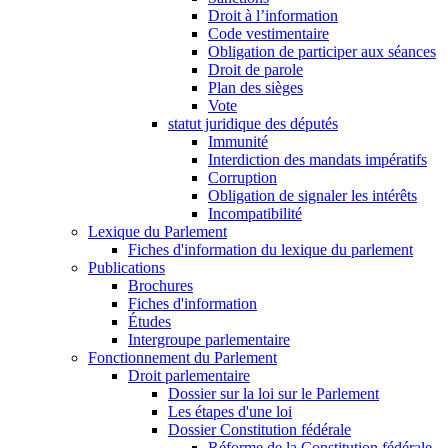
Droit à l’information
Code vestimentaire
Obligation de participer aux séances
Droit de parole
Plan des sièges
Vote
statut juridique des députés
Immunité
Interdiction des mandats impératifs
Corruption
Obligation de signaler les intérêts
Incompatibilité
Lexique du Parlement
Fiches d'information du lexique du parlement
Publications
Brochures
Fiches d'information
Études
Intergroupe parlementaire
Fonctionnement du Parlement
Droit parlementaire
Dossier sur la loi sur le Parlement
Les étapes d'une loi
Dossier Constitution fédérale
Réforme de la Constitution fédérale