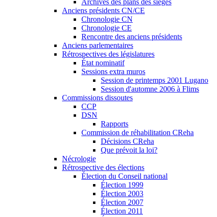
Archives des plans des sièges
Anciens présidents CN/CE
Chronologie CN
Chronologie CE
Rencontre des anciens présidents
Anciens parlementaires
Rétrospectives des législatures
État nominatif
Sessions extra muros
Session de printemps 2001 Lugano
Session d'automne 2006 à Flims
Commissions dissoutes
CCP
DSN
Rapports
Commission de réhabilitation CReha
Décisions CReha
Que prévoit la loi?
Nécrologie
Rétrospective des élections
Élection du Conseil national
Élection 1999
Élection 2003
Élection 2007
Élection 2011