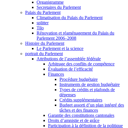
Organigramme
Secretaires du Parlement
Palais du Parlement
Climatisation du Palais du Parlement
splitter
Tilo
Rénovation et réaménagement du Palais du
Parlement 2006–2008
Histoire du Parlement
Le Parlement et la science
portrait du Parlement
Attributions de l’assemblée fédérale
Arbitrage des conflits de compétence
Évaluation de l’efficacité
Finances
Procédure budgétaire
Instruments de gestion budgétaire
Types de crédits et plafonds de
dépenses
Crédits supplémentaires
Budget assorti d’un plan intégré des
tâches et des finances
Garantie des constitutions cantonales
Droits d’amnistie et de grâce
Participation à la définition de la politique