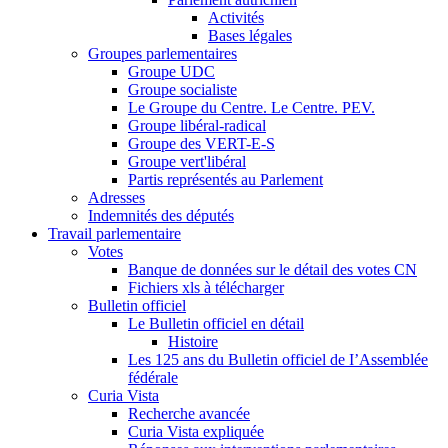
Activités
Bases légales
Groupes parlementaires
Groupe UDC
Groupe socialiste
Le Groupe du Centre. Le Centre. PEV.
Groupe libéral-radical
Groupe des VERT-E-S
Groupe vert'libéral
Partis représentés au Parlement
Adresses
Indemnités des députés
Travail parlementaire
Votes
Banque de données sur le détail des votes CN
Fichiers xls à télécharger
Bulletin officiel
Le Bulletin officiel en détail
Histoire
Les 125 ans du Bulletin officiel de I’Assemblée
fédérale
Curia Vista
Recherche avancée
Curia Vista expliquée