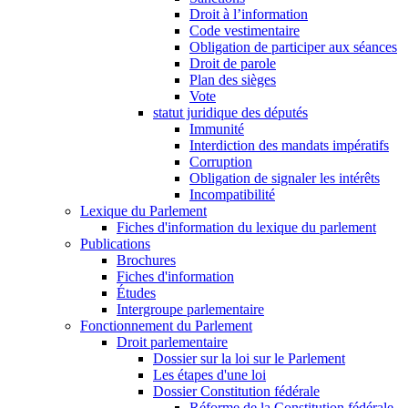
Droit à l’information
Code vestimentaire
Obligation de participer aux séances
Droit de parole
Plan des sièges
Vote
statut juridique des députés
Immunité
Interdiction des mandats impératifs
Corruption
Obligation de signaler les intérêts
Incompatibilité
Lexique du Parlement
Fiches d'information du lexique du parlement
Publications
Brochures
Fiches d'information
Études
Intergroupe parlementaire
Fonctionnement du Parlement
Droit parlementaire
Dossier sur la loi sur le Parlement
Les étapes d'une loi
Dossier Constitution fédérale
Réforme de la Constitution fédérale