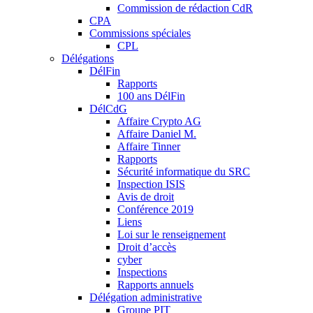
Commission de rédaction CdR
CPA
Commissions spéciales
CPL
Délégations
DélFin
Rapports
100 ans DélFin
DélCdG
Affaire Crypto AG
Affaire Daniel M.
Affaire Tinner
Rapports
Sécurité informatique du SRC
Inspection ISIS
Avis de droit
Conférence 2019
Liens
Loi sur le renseignement
Droit d’accès
cyber
Inspections
Rapports annuels
Délégation administrative
Groupe PIT