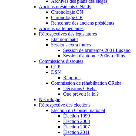
Archives des plans des sièges
Anciens présidents CN/CE
Chronologie CN
Chronologie CE
Rencontre des anciens présidents
Anciens parlementaires
Rétrospectives des législatures
État nominatif
Sessions extra muros
Session de printemps 2001 Lugano
Session d'automne 2006 à Flims
Commissions dissoutes
CCP
DSN
Rapports
Commission de réhabilitation CReha
Décisions CReha
Que prévoit la loi?
Nécrologie
Rétrospective des élections
Élection du Conseil national
Élection 1999
Élection 2003
Élection 2007
Élection 2011