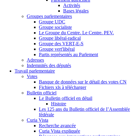
Activités
Bases légales
Groupes parlementaires
Groupe UDC
Groupe socialiste
Le Groupe du Centre. Le Centre. PEV.
Groupe libéral-radical
Groupe des VERT-E-S
Groupe vert'libéral
Partis représentés au Parlement
Adresses
Indemnités des députés
Travail parlementaire
Votes
Banque de données sur le détail des votes CN
Fichiers xls à télécharger
Bulletin officiel
Le Bulletin officiel en détail
Histoire
Les 125 ans du Bulletin officiel de I’Assemblée
fédérale
Curia Vista
Recherche avancée
Curia Vista expliquée