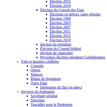
Élection 2015
Élection 2019
Élection du Conseil des États
Élections en dehors cadre régulier
Élection 1999
Élection 2003
Élection 2007
Élection 2011
Élection 2015
Élection 2019
élection du président
Élection du Conseil fédéral
élection du chancelier
Procédure élection président Confédération
Faits et données chiffrées
Conseils
Objets
Séances
Bilans de législature
Open Data
Intégration du flux en direct
Services du Parlement
Secrétaire général
Direction
Travailler pour le Parlement