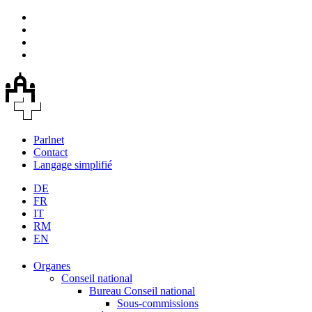
Parlnet
Contact
Langage simplifié
DE
FR
IT
RM
EN
Organes
Conseil national
Bureau Conseil national
Sous-commissions