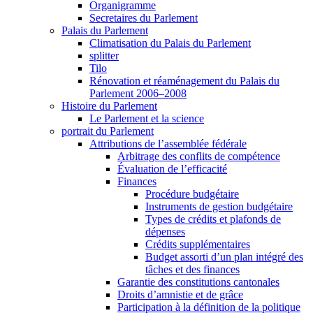
Organigramme
Secretaires du Parlement
Palais du Parlement
Climatisation du Palais du Parlement
splitter
Tilo
Rénovation et réaménagement du Palais du
Parlement 2006–2008
Histoire du Parlement
Le Parlement et la science
portrait du Parlement
Attributions de l’assemblée fédérale
Arbitrage des conflits de compétence
Évaluation de l’efficacité
Finances
Procédure budgétaire
Instruments de gestion budgétaire
Types de crédits et plafonds de
dépenses
Crédits supplémentaires
Budget assorti d’un plan intégré des
tâches et des finances
Garantie des constitutions cantonales
Droits d’amnistie et de grâce
Participation à la définition de la politique