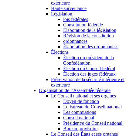
extérieure
Haute surveillance
Législation
lois fédérales
Constitution fédérale
Élaboration de la législation
Révision de la constitution
ordonnances
Élaboration des ordonnances
Élections
Élection du président de la
Confédération
Élection du Conseil fédéral
Élection des juges fédéraux
Préservation de la sécurité intérieure et
extérieure
Organisation de l’Assemblée fédérale
Le Conseil national et ses organes
Doyen de fonction
Le Bureau du Conseil national
Les commissions
Conseil national
Président/e du Conseil national
Bureau provisoire
Le Conseil des États et ses organes