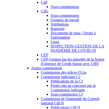
CdF
Sous-commissions
CdG
Sous-commissions
Groupes de travail
Attributions
Rapports
Documents de base / Droits à
l'information
Liens
INSPECTION GESTION DE LA
PANDÉMIE DE COVID-19
CEP
CEP Gestion par les autorités de la fusion
d’urgence de Credit Suisse avec UBS
Autres commissions
Commission des grâces CGra
Commission judiciaire CJ
Publications de la CJ
Postes mis au concours par la
Commission judiciaire
Sous-commission CJ
Commission de l'immunité du Conseil
national CdI-N
Publications CdI-N