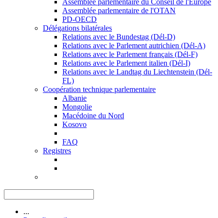
Assemblée parlementaire du Conseil de l'Europe
Assemblée parlementaire de l'OTAN
PD-OECD
Délégations bilatérales
Relations avec le Bundestag (Dél-D)
Relations avec le Parlement autrichien (Dél-A)
Relations avec le Parlement français (Dél-F)
Relations avec le Parlement italien (Dél-I)
Relations avec le Landtag du Liechtenstein (Dél-
FL)
Coopération technique parlementaire
Albanie
Mongolie
Macédoine du Nord
Kosovo
FAQ
Registres
...