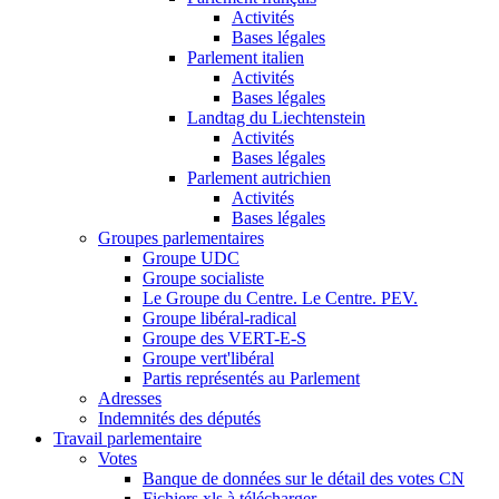
Activités
Bases légales
Parlement italien
Activités
Bases légales
Landtag du Liechtenstein
Activités
Bases légales
Parlement autrichien
Activités
Bases légales
Groupes parlementaires
Groupe UDC
Groupe socialiste
Le Groupe du Centre. Le Centre. PEV.
Groupe libéral-radical
Groupe des VERT-E-S
Groupe vert'libéral
Partis représentés au Parlement
Adresses
Indemnités des députés
Travail parlementaire
Votes
Banque de données sur le détail des votes CN
Fichiers xls à télécharger