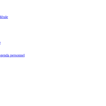
dérale
e
agenda personnel