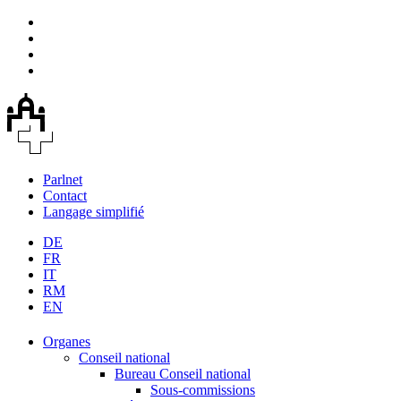
Parlnet
Contact
Langage simplifié
DE
FR
IT
RM
EN
Organes
Conseil national
Bureau Conseil national
Sous-commissions