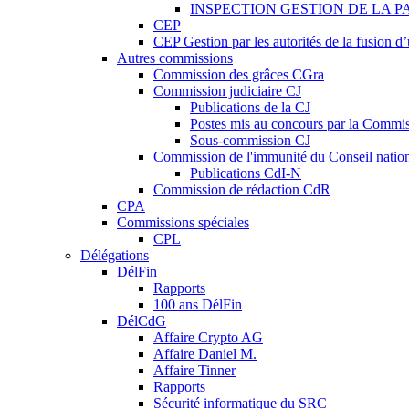
INSPECTION GESTION DE LA P
CEP
CEP Gestion par les autorités de la fusion 
Autres commissions
Commission des grâces CGra
Commission judiciaire CJ
Publications de la CJ
Postes mis au concours par la Commiss
Sous-commission CJ
Commission de l'immunité du Conseil natio
Publications CdI-N
Commission de rédaction CdR
CPA
Commissions spéciales
CPL
Délégations
DélFin
Rapports
100 ans DélFin
DélCdG
Affaire Crypto AG
Affaire Daniel M.
Affaire Tinner
Rapports
Sécurité informatique du SRC