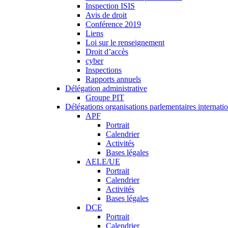
Inspection ISIS
Avis de droit
Conférence 2019
Liens
Loi sur le renseignement
Droit d’accès
cyber
Inspections
Rapports annuels
Délégation administrative
Groupe PIT
Délégations organisations parlementaires internati
APF
Portrait
Calendrier
Activités
Bases légales
AELE/UE
Portrait
Calendrier
Activités
Bases légales
DCE
Portrait
Calendrier