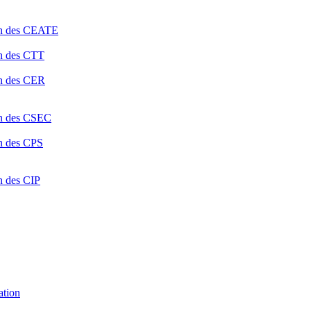
ion des CEATE
on des CTT
on des CER
ion des CSEC
on des CPS
n des CIP
ation