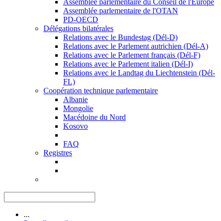
Assemblée parlementaire du Conseil de l'Europe
Assemblée parlementaire de l'OTAN
PD-OECD
Délégations bilatérales
Relations avec le Bundestag (Dél-D)
Relations avec le Parlement autrichien (Dél-A)
Relations avec le Parlement français (Dél-F)
Relations avec le Parlement italien (Dél-I)
Relations avec le Landtag du Liechtenstein (Dél-
FL)
Coopération technique parlementaire
Albanie
Mongolie
Macédoine du Nord
Kosovo
FAQ
Registres
...