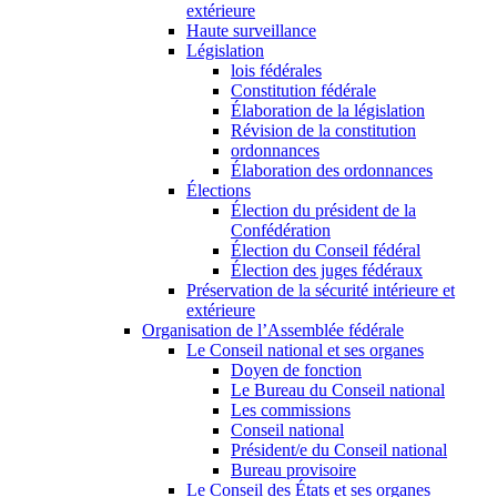
extérieure
Haute surveillance
Législation
lois fédérales
Constitution fédérale
Élaboration de la législation
Révision de la constitution
ordonnances
Élaboration des ordonnances
Élections
Élection du président de la
Confédération
Élection du Conseil fédéral
Élection des juges fédéraux
Préservation de la sécurité intérieure et
extérieure
Organisation de l’Assemblée fédérale
Le Conseil national et ses organes
Doyen de fonction
Le Bureau du Conseil national
Les commissions
Conseil national
Président/e du Conseil national
Bureau provisoire
Le Conseil des États et ses organes