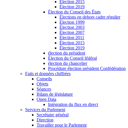
Élection 2015
Élection 2019
Élection du Conseil des États
Élections en dehors cadre régulier
Élection 1999
Élection 2003
Élection 2007
Élection 2011
Élection 2015
Élection 2019
élection du président
Élection du Conseil fédéral
élection du chancelier
Procédure élection président Confédération
Faits et données chiffrées
Conseils
Objets
Séances
Bilans de législature
Open Data
Intégration du flux en direct
Services du Parlement
Secrétaire général
Direction
Travailler pour le Parlement