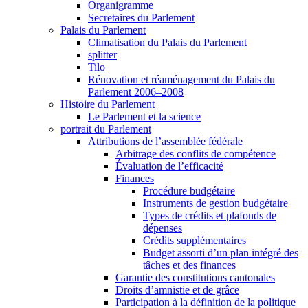
Organigramme
Secretaires du Parlement
Palais du Parlement
Climatisation du Palais du Parlement
splitter
Tilo
Rénovation et réaménagement du Palais du
Parlement 2006–2008
Histoire du Parlement
Le Parlement et la science
portrait du Parlement
Attributions de l’assemblée fédérale
Arbitrage des conflits de compétence
Évaluation de l’efficacité
Finances
Procédure budgétaire
Instruments de gestion budgétaire
Types de crédits et plafonds de
dépenses
Crédits supplémentaires
Budget assorti d’un plan intégré des
tâches et des finances
Garantie des constitutions cantonales
Droits d’amnistie et de grâce
Participation à la définition de la politique