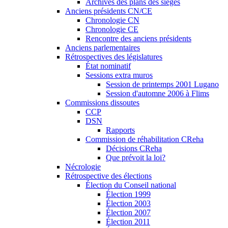
Archives des plans des sièges
Anciens présidents CN/CE
Chronologie CN
Chronologie CE
Rencontre des anciens présidents
Anciens parlementaires
Rétrospectives des législatures
État nominatif
Sessions extra muros
Session de printemps 2001 Lugano
Session d'automne 2006 à Flims
Commissions dissoutes
CCP
DSN
Rapports
Commission de réhabilitation CReha
Décisions CReha
Que prévoit la loi?
Nécrologie
Rétrospective des élections
Élection du Conseil national
Élection 1999
Élection 2003
Élection 2007
Élection 2011