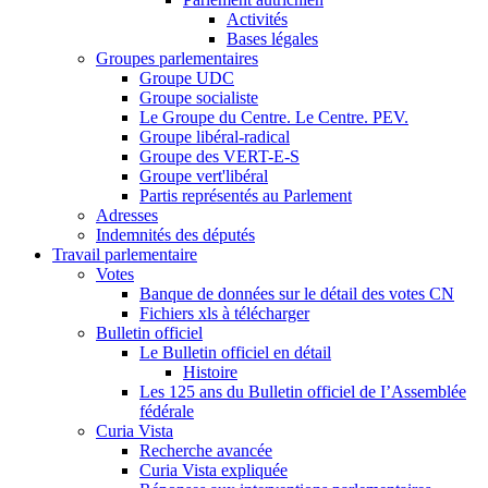
Activités
Bases légales
Groupes parlementaires
Groupe UDC
Groupe socialiste
Le Groupe du Centre. Le Centre. PEV.
Groupe libéral-radical
Groupe des VERT-E-S
Groupe vert'libéral
Partis représentés au Parlement
Adresses
Indemnités des députés
Travail parlementaire
Votes
Banque de données sur le détail des votes CN
Fichiers xls à télécharger
Bulletin officiel
Le Bulletin officiel en détail
Histoire
Les 125 ans du Bulletin officiel de I’Assemblée
fédérale
Curia Vista
Recherche avancée
Curia Vista expliquée