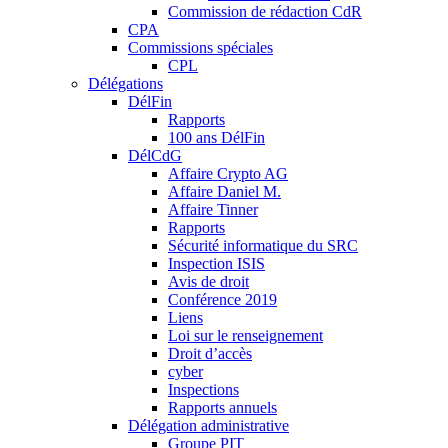
Commission de rédaction CdR
CPA
Commissions spéciales
CPL
Délégations
DélFin
Rapports
100 ans DélFin
DélCdG
Affaire Crypto AG
Affaire Daniel M.
Affaire Tinner
Rapports
Sécurité informatique du SRC
Inspection ISIS
Avis de droit
Conférence 2019
Liens
Loi sur le renseignement
Droit d’accès
cyber
Inspections
Rapports annuels
Délégation administrative
Groupe PIT