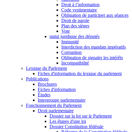
Droit à l’information
Code vestimentaire
Obligation de participer aux séances
Droit de parole
Plan des sièges
Vote
statut juridique des députés
Immunité
Interdiction des mandats impératifs
Corruption
Obligation de signaler les intérêts
Incompatibilité
Lexique du Parlement
Fiches d'information du lexique du parlement
Publications
Brochures
Fiches d'information
Études
Intergroupe parlementaire
Fonctionnement du Parlement
Droit parlementaire
Dossier sur la loi sur le Parlement
Les étapes d'une loi
Dossier Constitution fédérale
Réforme de la Constitution fédérale