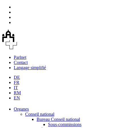
Parlnet
Contact
Langage simplifié
DE
FR
IT
RM
EN
Organes
Conseil national
Bureau Conseil national
Sous-commissions