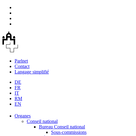
Parlnet
Contact
Langage simplifié
DE
FR
IT
RM
EN
Organes
Conseil national
Bureau Conseil national
Sous-commissions