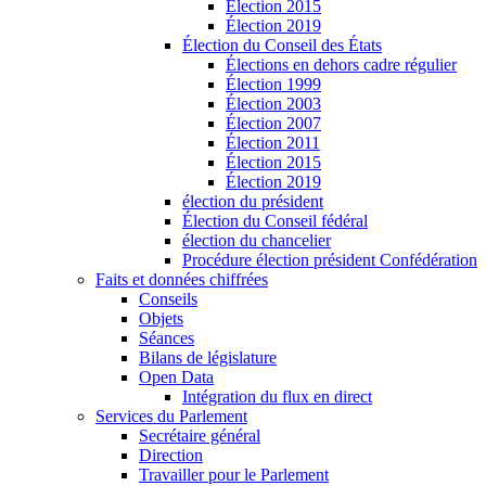
Élection 2015
Élection 2019
Élection du Conseil des États
Élections en dehors cadre régulier
Élection 1999
Élection 2003
Élection 2007
Élection 2011
Élection 2015
Élection 2019
élection du président
Élection du Conseil fédéral
élection du chancelier
Procédure élection président Confédération
Faits et données chiffrées
Conseils
Objets
Séances
Bilans de législature
Open Data
Intégration du flux en direct
Services du Parlement
Secrétaire général
Direction
Travailler pour le Parlement