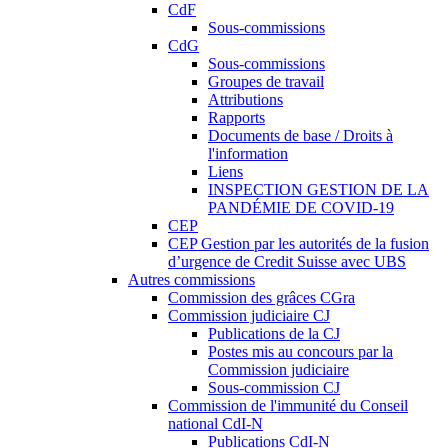
CdF
Sous-commissions
CdG
Sous-commissions
Groupes de travail
Attributions
Rapports
Documents de base / Droits à
l'information
Liens
INSPECTION GESTION DE LA
PANDÉMIE DE COVID-19
CEP
CEP Gestion par les autorités de la fusion
d’urgence de Credit Suisse avec UBS
Autres commissions
Commission des grâces CGra
Commission judiciaire CJ
Publications de la CJ
Postes mis au concours par la
Commission judiciaire
Sous-commission CJ
Commission de l'immunité du Conseil
national CdI-N
Publications CdI-N