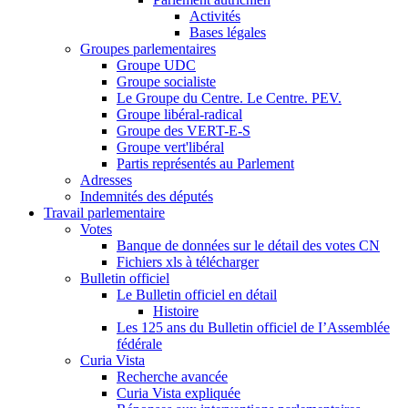
Activités
Bases légales
Groupes parlementaires
Groupe UDC
Groupe socialiste
Le Groupe du Centre. Le Centre. PEV.
Groupe libéral-radical
Groupe des VERT-E-S
Groupe vert'libéral
Partis représentés au Parlement
Adresses
Indemnités des députés
Travail parlementaire
Votes
Banque de données sur le détail des votes CN
Fichiers xls à télécharger
Bulletin officiel
Le Bulletin officiel en détail
Histoire
Les 125 ans du Bulletin officiel de I’Assemblée
fédérale
Curia Vista
Recherche avancée
Curia Vista expliquée