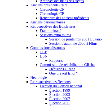
Archives des plans des sièges
Anciens présidents CN/CE
Chronologie CN
Chronologie CE
Rencontre des anciens présidents
Anciens parlementaires
Rétrospectives des législatures
État nominatif
Sessions extra muros
Session de printemps 2001 Lugano
Session d'automne 2006 à Flims
Commissions dissoutes
CCP
DSN
Rapports
Commission de réhabilitation CReha
Décisions CReha
Que prévoit la loi?
Nécrologie
Rétrospective des élections
Élection du Conseil national
Élection 1999
Élection 2003
Élection 2007
Élection 2011