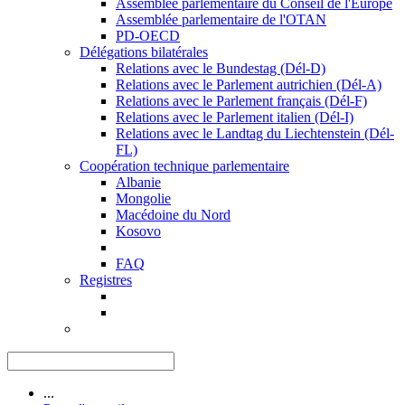
Assemblée parlementaire du Conseil de l'Europe
Assemblée parlementaire de l'OTAN
PD-OECD
Délégations bilatérales
Relations avec le Bundestag (Dél-D)
Relations avec le Parlement autrichien (Dél-A)
Relations avec le Parlement français (Dél-F)
Relations avec le Parlement italien (Dél-I)
Relations avec le Landtag du Liechtenstein (Dél-
FL)
Coopération technique parlementaire
Albanie
Mongolie
Macédoine du Nord
Kosovo
FAQ
Registres
...