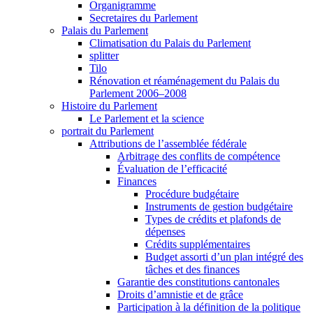
Organigramme
Secretaires du Parlement
Palais du Parlement
Climatisation du Palais du Parlement
splitter
Tilo
Rénovation et réaménagement du Palais du
Parlement 2006–2008
Histoire du Parlement
Le Parlement et la science
portrait du Parlement
Attributions de l’assemblée fédérale
Arbitrage des conflits de compétence
Évaluation de l’efficacité
Finances
Procédure budgétaire
Instruments de gestion budgétaire
Types de crédits et plafonds de
dépenses
Crédits supplémentaires
Budget assorti d’un plan intégré des
tâches et des finances
Garantie des constitutions cantonales
Droits d’amnistie et de grâce
Participation à la définition de la politique