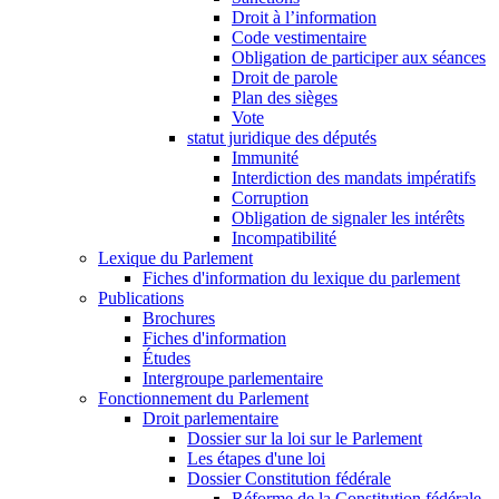
Droit à l’information
Code vestimentaire
Obligation de participer aux séances
Droit de parole
Plan des sièges
Vote
statut juridique des députés
Immunité
Interdiction des mandats impératifs
Corruption
Obligation de signaler les intérêts
Incompatibilité
Lexique du Parlement
Fiches d'information du lexique du parlement
Publications
Brochures
Fiches d'information
Études
Intergroupe parlementaire
Fonctionnement du Parlement
Droit parlementaire
Dossier sur la loi sur le Parlement
Les étapes d'une loi
Dossier Constitution fédérale
Réforme de la Constitution fédérale