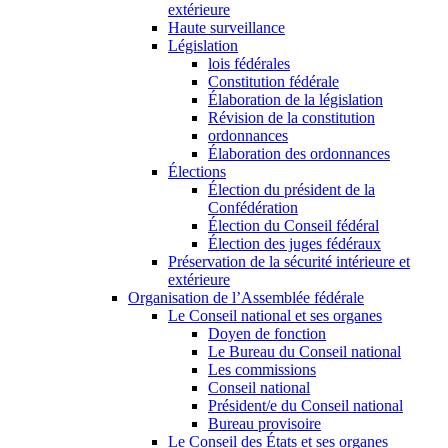
extérieure
Haute surveillance
Législation
lois fédérales
Constitution fédérale
Élaboration de la législation
Révision de la constitution
ordonnances
Élaboration des ordonnances
Élections
Élection du président de la
Confédération
Élection du Conseil fédéral
Élection des juges fédéraux
Préservation de la sécurité intérieure et
extérieure
Organisation de l’Assemblée fédérale
Le Conseil national et ses organes
Doyen de fonction
Le Bureau du Conseil national
Les commissions
Conseil national
Président/e du Conseil national
Bureau provisoire
Le Conseil des États et ses organes