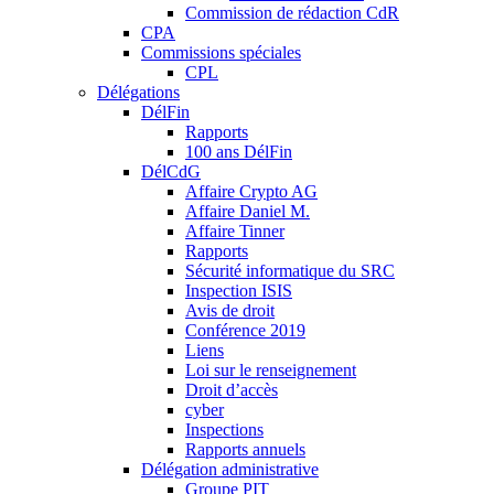
Commission de rédaction CdR
CPA
Commissions spéciales
CPL
Délégations
DélFin
Rapports
100 ans DélFin
DélCdG
Affaire Crypto AG
Affaire Daniel M.
Affaire Tinner
Rapports
Sécurité informatique du SRC
Inspection ISIS
Avis de droit
Conférence 2019
Liens
Loi sur le renseignement
Droit d’accès
cyber
Inspections
Rapports annuels
Délégation administrative
Groupe PIT