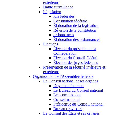
extérieure
Haute surveillance
Législation
lois fédérales
Constitution fédérale
Élaboration de la législation
Révision de la constitution
ordonnances
Élaboration des ordonnances
Élections
Élection du président de la
Confédération
Élection du Conseil fédéral
Élection des juges fédéraux
Préservation de la sécurité intérieure et
extérieure
Organisation de l’Assemblée fédérale
Le Conseil national et ses organes
Doyen de fonction
Le Bureau du Conseil national
Les commissions
Conseil national
Président/e du Conseil national
Bureau provisoire
Le Conseil des États et ses organes