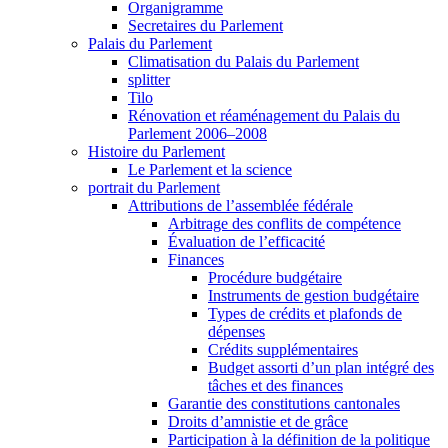
Organigramme
Secretaires du Parlement
Palais du Parlement
Climatisation du Palais du Parlement
splitter
Tilo
Rénovation et réaménagement du Palais du
Parlement 2006–2008
Histoire du Parlement
Le Parlement et la science
portrait du Parlement
Attributions de l’assemblée fédérale
Arbitrage des conflits de compétence
Évaluation de l’efficacité
Finances
Procédure budgétaire
Instruments de gestion budgétaire
Types de crédits et plafonds de
dépenses
Crédits supplémentaires
Budget assorti d’un plan intégré des
tâches et des finances
Garantie des constitutions cantonales
Droits d’amnistie et de grâce
Participation à la définition de la politique