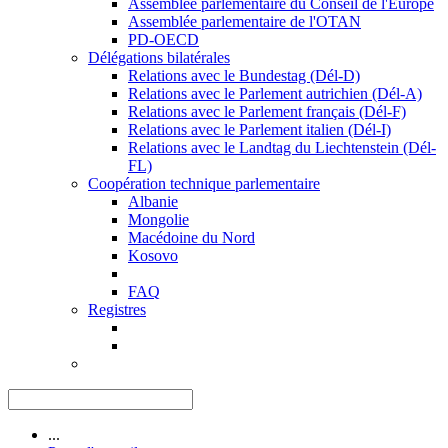
Assemblée parlementaire du Conseil de l'Europe
Assemblée parlementaire de l'OTAN
PD-OECD
Délégations bilatérales
Relations avec le Bundestag (Dél-D)
Relations avec le Parlement autrichien (Dél-A)
Relations avec le Parlement français (Dél-F)
Relations avec le Parlement italien (Dél-I)
Relations avec le Landtag du Liechtenstein (Dél-
FL)
Coopération technique parlementaire
Albanie
Mongolie
Macédoine du Nord
Kosovo
FAQ
Registres
...