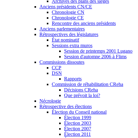
Archives des plans des sièges
Anciens présidents CN/CE
Chronologie CN
Chronologie CE
Rencontre des anciens présidents
Anciens parlementaires
Rétrospectives des législatures
État nominatif
Sessions extra muros
Session de printemps 2001 Lugano
Session d'automne 2006 à Flims
Commissions dissoutes
CCP
DSN
Rapports
Commission de réhabilitation CReha
Décisions CReha
Que prévoit la loi?
Nécrologie
Rétrospective des élections
Élection du Conseil national
Élection 1999
Élection 2003
Élection 2007
Élection 2011