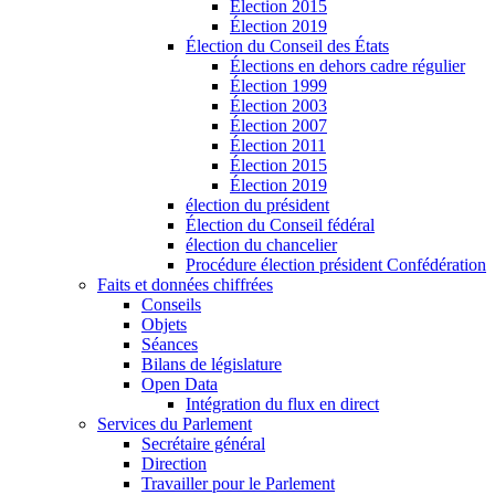
Élection 2015
Élection 2019
Élection du Conseil des États
Élections en dehors cadre régulier
Élection 1999
Élection 2003
Élection 2007
Élection 2011
Élection 2015
Élection 2019
élection du président
Élection du Conseil fédéral
élection du chancelier
Procédure élection président Confédération
Faits et données chiffrées
Conseils
Objets
Séances
Bilans de législature
Open Data
Intégration du flux en direct
Services du Parlement
Secrétaire général
Direction
Travailler pour le Parlement