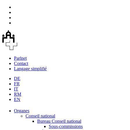
Parlnet
Contact
Langage simplifié
DE
FR
IT
RM
EN
Organes
Conseil national
Bureau Conseil national
Sous-commissions