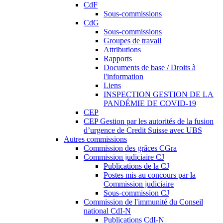
CdF
Sous-commissions
CdG
Sous-commissions
Groupes de travail
Attributions
Rapports
Documents de base / Droits à
l'information
Liens
INSPECTION GESTION DE LA
PANDÉMIE DE COVID-19
CEP
CEP Gestion par les autorités de la fusion
d’urgence de Credit Suisse avec UBS
Autres commissions
Commission des grâces CGra
Commission judiciaire CJ
Publications de la CJ
Postes mis au concours par la
Commission judiciaire
Sous-commission CJ
Commission de l'immunité du Conseil
national CdI-N
Publications CdI-N