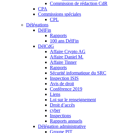
Commission de rédaction CdR
CPA
Commissions spéciales
CPL
Délégations
DélFin
Rapports
100 ans DélFin
DélCdG
Affaire Crypto AG
Affaire Daniel M.
Affaire Tinner
Rapports
Sécurité informatique du SRC
Inspection ISIS
Avis de droit
Conférence 2019
Liens
Loi sur le renseignement
Droit d’accès
cyber
Inspections
Rapports annuels
Délégation administrative
Groupe PIT