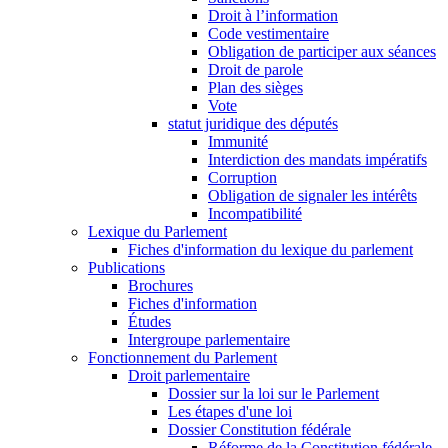
Droit à l’information
Code vestimentaire
Obligation de participer aux séances
Droit de parole
Plan des sièges
Vote
statut juridique des députés
Immunité
Interdiction des mandats impératifs
Corruption
Obligation de signaler les intérêts
Incompatibilité
Lexique du Parlement
Fiches d'information du lexique du parlement
Publications
Brochures
Fiches d'information
Études
Intergroupe parlementaire
Fonctionnement du Parlement
Droit parlementaire
Dossier sur la loi sur le Parlement
Les étapes d'une loi
Dossier Constitution fédérale
Réforme de la Constitution fédérale