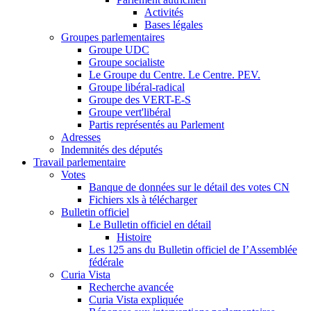
Activités
Bases légales
Groupes parlementaires
Groupe UDC
Groupe socialiste
Le Groupe du Centre. Le Centre. PEV.
Groupe libéral-radical
Groupe des VERT-E-S
Groupe vert'libéral
Partis représentés au Parlement
Adresses
Indemnités des députés
Travail parlementaire
Votes
Banque de données sur le détail des votes CN
Fichiers xls à télécharger
Bulletin officiel
Le Bulletin officiel en détail
Histoire
Les 125 ans du Bulletin officiel de I’Assemblée
fédérale
Curia Vista
Recherche avancée
Curia Vista expliquée