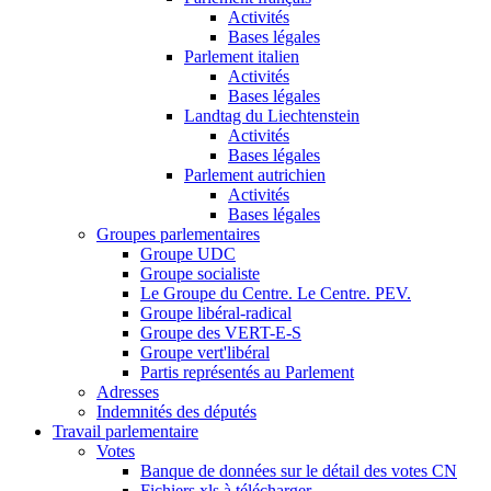
Activités
Bases légales
Parlement italien
Activités
Bases légales
Landtag du Liechtenstein
Activités
Bases légales
Parlement autrichien
Activités
Bases légales
Groupes parlementaires
Groupe UDC
Groupe socialiste
Le Groupe du Centre. Le Centre. PEV.
Groupe libéral-radical
Groupe des VERT-E-S
Groupe vert'libéral
Partis représentés au Parlement
Adresses
Indemnités des députés
Travail parlementaire
Votes
Banque de données sur le détail des votes CN
Fichiers xls à télécharger