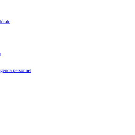
dérale
e
agenda personnel