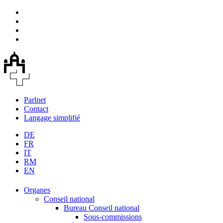
Parlnet
Contact
Langage simplifié
DE
FR
IT
RM
EN
Organes
Conseil national
Bureau Conseil national
Sous-commissions