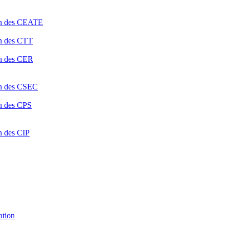
ion des CEATE
on des CTT
on des CER
ion des CSEC
on des CPS
n des CIP
ation