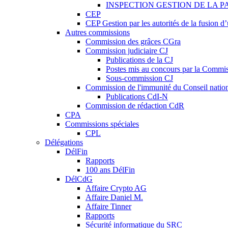
INSPECTION GESTION DE LA P
CEP
CEP Gestion par les autorités de la fusion 
Autres commissions
Commission des grâces CGra
Commission judiciaire CJ
Publications de la CJ
Postes mis au concours par la Commiss
Sous-commission CJ
Commission de l'immunité du Conseil natio
Publications CdI-N
Commission de rédaction CdR
CPA
Commissions spéciales
CPL
Délégations
DélFin
Rapports
100 ans DélFin
DélCdG
Affaire Crypto AG
Affaire Daniel M.
Affaire Tinner
Rapports
Sécurité informatique du SRC