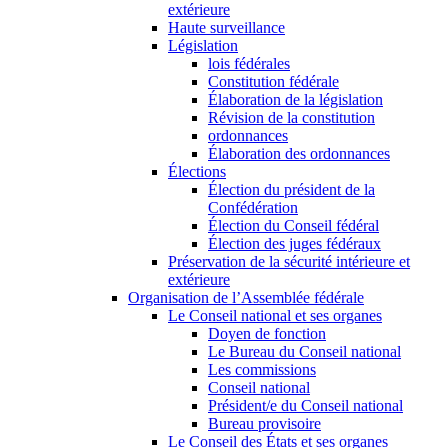
extérieure
Haute surveillance
Législation
lois fédérales
Constitution fédérale
Élaboration de la législation
Révision de la constitution
ordonnances
Élaboration des ordonnances
Élections
Élection du président de la
Confédération
Élection du Conseil fédéral
Élection des juges fédéraux
Préservation de la sécurité intérieure et
extérieure
Organisation de l’Assemblée fédérale
Le Conseil national et ses organes
Doyen de fonction
Le Bureau du Conseil national
Les commissions
Conseil national
Président/e du Conseil national
Bureau provisoire
Le Conseil des États et ses organes