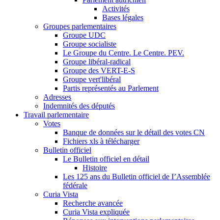
Activités
Bases légales
Groupes parlementaires
Groupe UDC
Groupe socialiste
Le Groupe du Centre. Le Centre. PEV.
Groupe libéral-radical
Groupe des VERT-E-S
Groupe vert'libéral
Partis représentés au Parlement
Adresses
Indemnités des députés
Travail parlementaire
Votes
Banque de données sur le détail des votes CN
Fichiers xls à télécharger
Bulletin officiel
Le Bulletin officiel en détail
Histoire
Les 125 ans du Bulletin officiel de I’Assemblée
fédérale
Curia Vista
Recherche avancée
Curia Vista expliquée