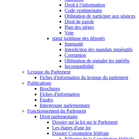
Droit à l’information
Code vestimentaire
Obligation de participer aux séances
Droit de parole
Plan des sièges
Vote
statut juridique des députés
Immunité
Interdiction des mandats impératifs
Corruption
Obligation de signaler les intérêts
Incompatibilité
Lexique du Parlement
Fiches d'information du lexique du parlement
Publications
Brochures
Fiches d'information
Études
Intergroupe parlementaire
Fonctionnement du Parlement
Droit parlementaire
Dossier sur la loi sur le Parlement
Les étapes d'une loi
Dossier Constitution fédérale
Réforme de la Constitution fédérale