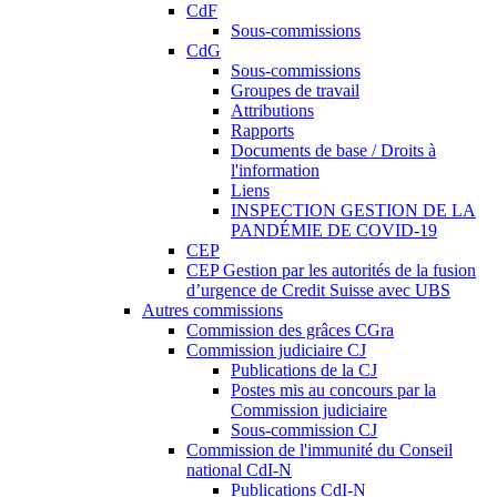
CdF
Sous-commissions
CdG
Sous-commissions
Groupes de travail
Attributions
Rapports
Documents de base / Droits à
l'information
Liens
INSPECTION GESTION DE LA
PANDÉMIE DE COVID-19
CEP
CEP Gestion par les autorités de la fusion
d’urgence de Credit Suisse avec UBS
Autres commissions
Commission des grâces CGra
Commission judiciaire CJ
Publications de la CJ
Postes mis au concours par la
Commission judiciaire
Sous-commission CJ
Commission de l'immunité du Conseil
national CdI-N
Publications CdI-N