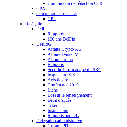
Commission de rédaction CdR
CPA
Commissions spéciales
CPL
Délégations
DélFin
Rapports
100 ans DélFin
DélCdG
Affaire Crypto AG
Affaire Daniel M.
Affaire Tinner
Rapports
Sécurité informatique du SRC
Inspection ISIS
Avis de droit
Conférence 2019
Liens
Loi sur le renseignement
Droit d’accès
cyber
Inspections
Rapports annuels
Délégation administrative
Groupe PIT