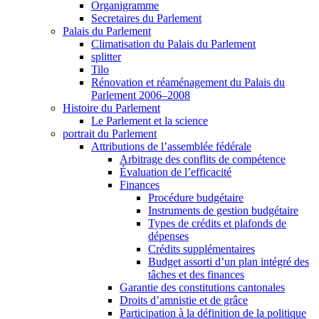
Organigramme
Secretaires du Parlement
Palais du Parlement
Climatisation du Palais du Parlement
splitter
Tilo
Rénovation et réaménagement du Palais du
Parlement 2006–2008
Histoire du Parlement
Le Parlement et la science
portrait du Parlement
Attributions de l’assemblée fédérale
Arbitrage des conflits de compétence
Évaluation de l’efficacité
Finances
Procédure budgétaire
Instruments de gestion budgétaire
Types de crédits et plafonds de
dépenses
Crédits supplémentaires
Budget assorti d’un plan intégré des
tâches et des finances
Garantie des constitutions cantonales
Droits d’amnistie et de grâce
Participation à la définition de la politique