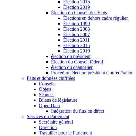
Élection 2015
Élection 2019
Élection du Conseil des États
Élections en dehors cadre régulier
Élection 1999
Élection 2003
Élection 2007
Élection 2011
Élection 2015
Élection 2019
élection du président
Élection du Conseil fédéral
élection du chancelier
Procédure élection président Confédération
Faits et données chiffrées
Conseils
Objets
Séances
Bilans de législature
Open Data
Intégration du flux en direct
Services du Parlement
Secrétaire général
Direction
Travailler pour le Parlement