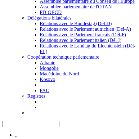
Assemblée parlementaire du Conseil de l'Europe
Assemblée parlementaire de l'OTAN
PD-OECD
Délégations bilatérales
Relations avec le Bundestag (Dél-D)
Relations avec le Parlement autrichien (Dél-A)
Relations avec le Parlement français (Dél-F)
Relations avec le Parlement italien (Dél-I)
Relations avec le Landtag du Liechtenstein (Dél-
FL)
Coopération technique parlementaire
Albanie
Mongolie
Macédoine du Nord
Kosovo
FAQ
Registres
...