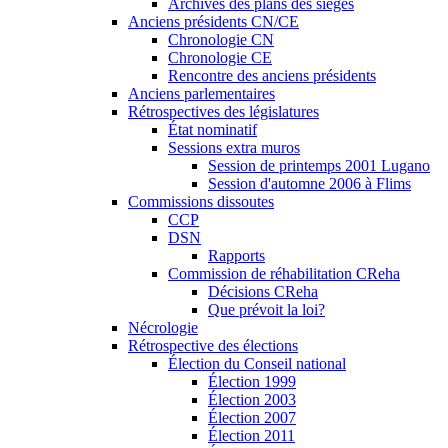
Archives des plans des sièges
Anciens présidents CN/CE
Chronologie CN
Chronologie CE
Rencontre des anciens présidents
Anciens parlementaires
Rétrospectives des législatures
État nominatif
Sessions extra muros
Session de printemps 2001 Lugano
Session d'automne 2006 à Flims
Commissions dissoutes
CCP
DSN
Rapports
Commission de réhabilitation CReha
Décisions CReha
Que prévoit la loi?
Nécrologie
Rétrospective des élections
Élection du Conseil national
Élection 1999
Élection 2003
Élection 2007
Élection 2011