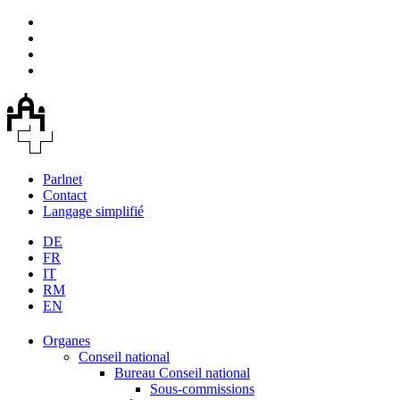
Parlnet
Contact
Langage simplifié
DE
FR
IT
RM
EN
Organes
Conseil national
Bureau Conseil national
Sous-commissions