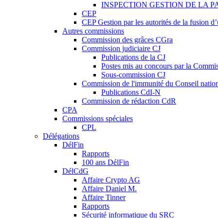
INSPECTION GESTION DE LA P
CEP
CEP Gestion par les autorités de la fusion 
Autres commissions
Commission des grâces CGra
Commission judiciaire CJ
Publications de la CJ
Postes mis au concours par la Commiss
Sous-commission CJ
Commission de l'immunité du Conseil natio
Publications CdI-N
Commission de rédaction CdR
CPA
Commissions spéciales
CPL
Délégations
DélFin
Rapports
100 ans DélFin
DélCdG
Affaire Crypto AG
Affaire Daniel M.
Affaire Tinner
Rapports
Sécurité informatique du SRC