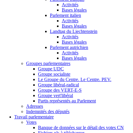
Activités
Bases légales
Parlement italien
Activités
Bases légales
Landtag du Liechtenstein
Activités
Bases légales
Parlement autrichien
Activités
Bases légales
Groupes parlementaires
Groupe UDC
Groupe socialiste
Le Groupe du Centre. Le Centre. PEV.
Groupe libéral-radical
Groupe des VERT-E-S
Groupe vert'libéral
Partis représentés au Parlement
Adresses
Indemnités des députés
Travail parlementaire
Votes
Banque de données sur le détail des votes CN
Fichiers xls à télécharger