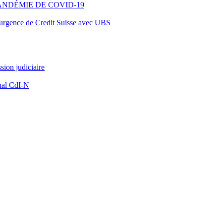
ANDÉMIE DE COVID-19
d’urgence de Credit Suisse avec UBS
ion judiciaire
nal CdI-N