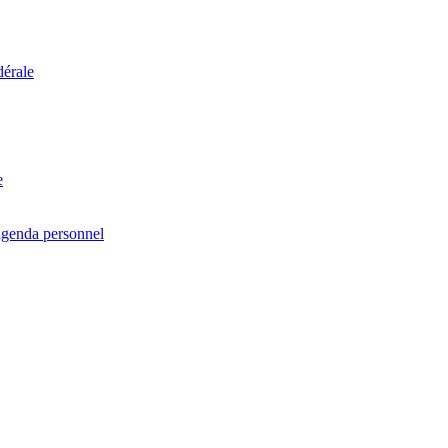
dérale
e
agenda personnel