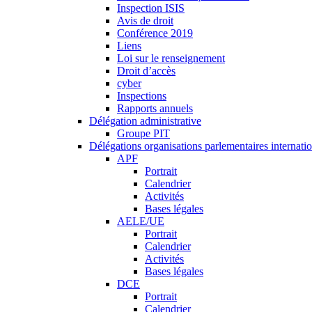
Inspection ISIS
Avis de droit
Conférence 2019
Liens
Loi sur le renseignement
Droit d’accès
cyber
Inspections
Rapports annuels
Délégation administrative
Groupe PIT
Délégations organisations parlementaires internati
APF
Portrait
Calendrier
Activités
Bases légales
AELE/UE
Portrait
Calendrier
Activités
Bases légales
DCE
Portrait
Calendrier