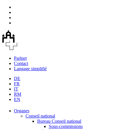
Parlnet
Contact
Langage simplifié
DE
FR
IT
RM
EN
Organes
Conseil national
Bureau Conseil national
Sous-commissions