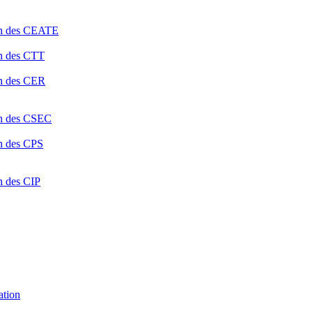
ion des CEATE
on des CTT
on des CER
ion des CSEC
on des CPS
n des CIP
ation