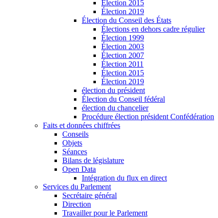
Élection 2015
Élection 2019
Élection du Conseil des États
Élections en dehors cadre régulier
Élection 1999
Élection 2003
Élection 2007
Élection 2011
Élection 2015
Élection 2019
élection du président
Élection du Conseil fédéral
élection du chancelier
Procédure élection président Confédération
Faits et données chiffrées
Conseils
Objets
Séances
Bilans de législature
Open Data
Intégration du flux en direct
Services du Parlement
Secrétaire général
Direction
Travailler pour le Parlement