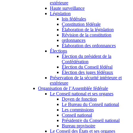
extérieure
Haute surveillance
Législation
lois fédérales
Constitution fédérale
Élaboration de la législation
Révision de la constitution
ordonnances
Élaboration des ordonnances
Élections
Élection du président de la
Confédération
Élection du Conseil fédéral
Élection des juges fédéraux
Préservation de la sécurité intérieure et
extérieure
Organisation de l’Assemblée fédérale
Le Conseil national et ses organes
Doyen de fonction
Le Bureau du Conseil national
Les commissions
Conseil national
Président/e du Conseil national
Bureau provisoire
Le Conseil des États et ses organes