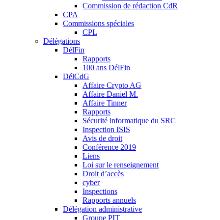
Commission de rédaction CdR
CPA
Commissions spéciales
CPL
Délégations
DélFin
Rapports
100 ans DélFin
DélCdG
Affaire Crypto AG
Affaire Daniel M.
Affaire Tinner
Rapports
Sécurité informatique du SRC
Inspection ISIS
Avis de droit
Conférence 2019
Liens
Loi sur le renseignement
Droit d’accès
cyber
Inspections
Rapports annuels
Délégation administrative
Groupe PIT