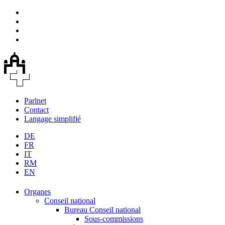
Parlnet
Contact
Langage simplifié
DE
FR
IT
RM
EN
Organes
Conseil national
Bureau Conseil national
Sous-commissions