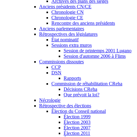
Archives des plans des sièges
Anciens présidents CN/CE
Chronologie CN
Chronologie CE
Rencontre des anciens présidents
Anciens parlementaires
Rétrospectives des législatures
État nominatif
Sessions extra muros
Session de printemps 2001 Lugano
Session d'automne 2006 à Flims
Commissions dissoutes
CCP
DSN
Rapports
Commission de réhabilitation CReha
Décisions CReha
Que prévoit la loi?
Nécrologie
Rétrospective des élections
Élection du Conseil national
Élection 1999
Élection 2003
Élection 2007
Élection 2011