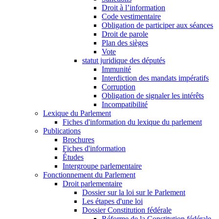
Droit à l’information
Code vestimentaire
Obligation de participer aux séances
Droit de parole
Plan des sièges
Vote
statut juridique des députés
Immunité
Interdiction des mandats impératifs
Corruption
Obligation de signaler les intérêts
Incompatibilité
Lexique du Parlement
Fiches d'information du lexique du parlement
Publications
Brochures
Fiches d'information
Études
Intergroupe parlementaire
Fonctionnement du Parlement
Droit parlementaire
Dossier sur la loi sur le Parlement
Les étapes d'une loi
Dossier Constitution fédérale
Réforme de la Constitution fédérale