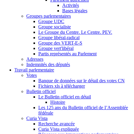
Activités
Bases légales
Groupes parlementaires
Groupe UDC
Groupe socialiste
Le Groupe du Centre. Le Centre. PEV.
Groupe libéral-radical
Groupe des VERT-E-S
Groupe vert'libéral
Partis représentés au Parlement
Adresses
Indemnités des députés
Travail parlementaire
Votes
Banque de données sur le détail des votes CN
Fichiers xls à télécharger
Bulletin officiel
Le Bulletin officiel en détail
Histoire
Les 125 ans du Bulletin officiel de I’Assemblée
fédérale
Curia Vista
Recherche avancée
Curia Vista expliquée