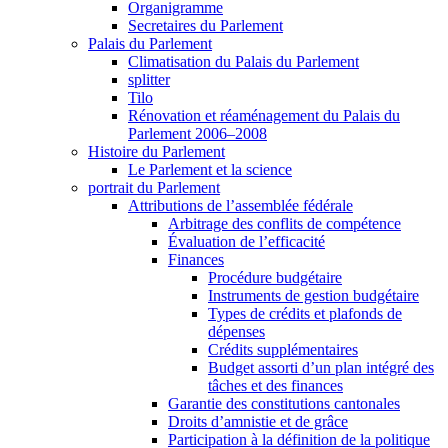
Organigramme
Secretaires du Parlement
Palais du Parlement
Climatisation du Palais du Parlement
splitter
Tilo
Rénovation et réaménagement du Palais du
Parlement 2006–2008
Histoire du Parlement
Le Parlement et la science
portrait du Parlement
Attributions de l’assemblée fédérale
Arbitrage des conflits de compétence
Évaluation de l’efficacité
Finances
Procédure budgétaire
Instruments de gestion budgétaire
Types de crédits et plafonds de
dépenses
Crédits supplémentaires
Budget assorti d’un plan intégré des
tâches et des finances
Garantie des constitutions cantonales
Droits d’amnistie et de grâce
Participation à la définition de la politique