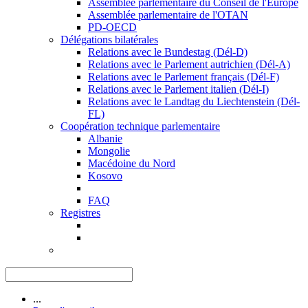
Assemblée parlementaire du Conseil de l'Europe
Assemblée parlementaire de l'OTAN
PD-OECD
Délégations bilatérales
Relations avec le Bundestag (Dél-D)
Relations avec le Parlement autrichien (Dél-A)
Relations avec le Parlement français (Dél-F)
Relations avec le Parlement italien (Dél-I)
Relations avec le Landtag du Liechtenstein (Dél-
FL)
Coopération technique parlementaire
Albanie
Mongolie
Macédoine du Nord
Kosovo
FAQ
Registres
...