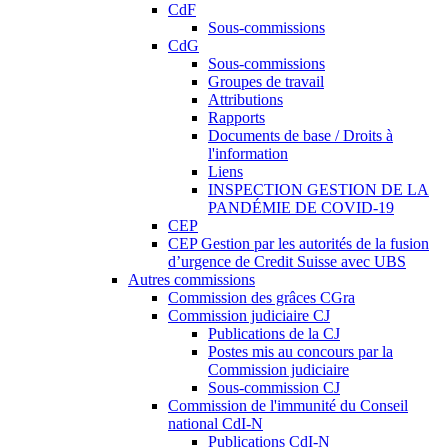
CdF
Sous-commissions
CdG
Sous-commissions
Groupes de travail
Attributions
Rapports
Documents de base / Droits à
l'information
Liens
INSPECTION GESTION DE LA
PANDÉMIE DE COVID-19
CEP
CEP Gestion par les autorités de la fusion
d’urgence de Credit Suisse avec UBS
Autres commissions
Commission des grâces CGra
Commission judiciaire CJ
Publications de la CJ
Postes mis au concours par la
Commission judiciaire
Sous-commission CJ
Commission de l'immunité du Conseil
national CdI-N
Publications CdI-N