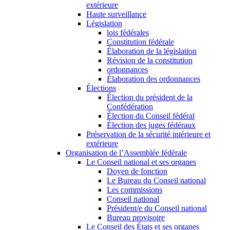
extérieure
Haute surveillance
Législation
lois fédérales
Constitution fédérale
Élaboration de la législation
Révision de la constitution
ordonnances
Élaboration des ordonnances
Élections
Élection du président de la
Confédération
Élection du Conseil fédéral
Élection des juges fédéraux
Préservation de la sécurité intérieure et
extérieure
Organisation de l’Assemblée fédérale
Le Conseil national et ses organes
Doyen de fonction
Le Bureau du Conseil national
Les commissions
Conseil national
Président/e du Conseil national
Bureau provisoire
Le Conseil des États et ses organes