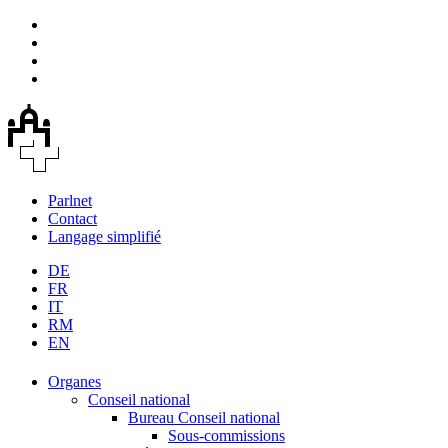
Parlnet
Contact
Langage simplifié
DE
FR
IT
RM
EN
Organes
Conseil national
Bureau Conseil national
Sous-commissions