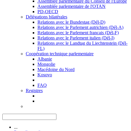
Assemblée parlementaire du Conseil de l'Europe
Assemblée parlementaire de l'OTAN
PD-OECD
Délégations bilatérales
Relations avec le Bundestag (Dél-D)
Relations avec le Parlement autrichien (Dél-A)
Relations avec le Parlement français (Dél-F)
Relations avec le Parlement italien (Dél-I)
Relations avec le Landtag du Liechtenstein (Dél-
FL)
Coopération technique parlementaire
Albanie
Mongolie
Macédoine du Nord
Kosovo
FAQ
Registres
...