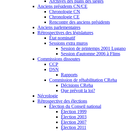
Archives des plans des sièges
Anciens présidents CN/CE
Chronologie CN
Chronologie CE
Rencontre des anciens présidents
Anciens parlementaires
Rétrospectives des législatures
État nominatif
Sessions extra muros
Session de printemps 2001 Lugano
Session d'automne 2006 à Flims
Commissions dissoutes
CCP
DSN
Rapports
Commission de réhabilitation CReha
Décisions CReha
Que prévoit la loi?
Nécrologie
Rétrospective des élections
Élection du Conseil national
Élection 1999
Élection 2003
Élection 2007
Élection 2011