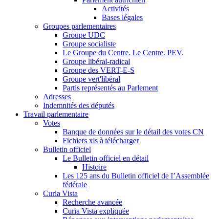
Activités
Bases légales
Groupes parlementaires
Groupe UDC
Groupe socialiste
Le Groupe du Centre. Le Centre. PEV.
Groupe libéral-radical
Groupe des VERT-E-S
Groupe vert'libéral
Partis représentés au Parlement
Adresses
Indemnités des députés
Travail parlementaire
Votes
Banque de données sur le détail des votes CN
Fichiers xls à télécharger
Bulletin officiel
Le Bulletin officiel en détail
Histoire
Les 125 ans du Bulletin officiel de I’Assemblée
fédérale
Curia Vista
Recherche avancée
Curia Vista expliquée