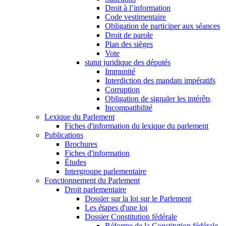
Droit à l’information
Code vestimentaire
Obligation de participer aux séances
Droit de parole
Plan des sièges
Vote
statut juridique des députés
Immunité
Interdiction des mandats impératifs
Corruption
Obligation de signaler les intérêts
Incompatibilité
Lexique du Parlement
Fiches d'information du lexique du parlement
Publications
Brochures
Fiches d'information
Études
Intergroupe parlementaire
Fonctionnement du Parlement
Droit parlementaire
Dossier sur la loi sur le Parlement
Les étapes d'une loi
Dossier Constitution fédérale
Réforme de la Constitution fédérale