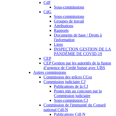
CdF
Sous-commissions
CdG
Sous-commissions
Groupes de travail
Attributions
Rapports
Documents de base / Droits à
l'information
Liens
INSPECTION GESTION DE LA
PANDÉMIE DE COVID-19
CEP
CEP Gestion par les autorités de la fusion
d’urgence de Credit Suisse avec UBS
Autres commissions
Commission des grâces CGra
Commission judiciaire CJ
Publications de la CJ
Postes mis au concours par la
Commission judiciaire
Sous-commission CJ
Commission de l'immunité du Conseil
national CdI-N
Publications CdI-N