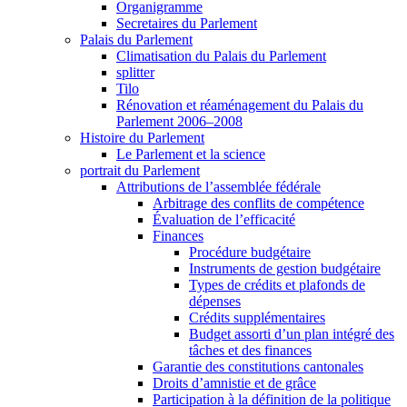
Organigramme
Secretaires du Parlement
Palais du Parlement
Climatisation du Palais du Parlement
splitter
Tilo
Rénovation et réaménagement du Palais du
Parlement 2006–2008
Histoire du Parlement
Le Parlement et la science
portrait du Parlement
Attributions de l’assemblée fédérale
Arbitrage des conflits de compétence
Évaluation de l’efficacité
Finances
Procédure budgétaire
Instruments de gestion budgétaire
Types de crédits et plafonds de
dépenses
Crédits supplémentaires
Budget assorti d’un plan intégré des
tâches et des finances
Garantie des constitutions cantonales
Droits d’amnistie et de grâce
Participation à la définition de la politique