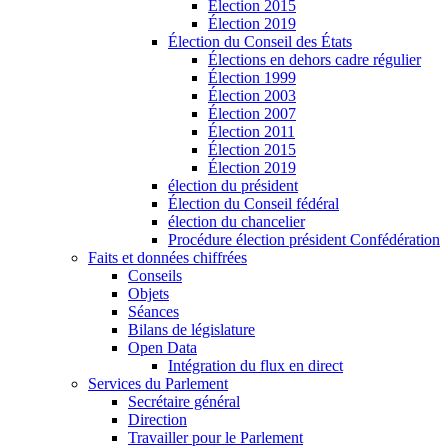
Élection 2015
Élection 2019
Élection du Conseil des États
Élections en dehors cadre régulier
Élection 1999
Élection 2003
Élection 2007
Élection 2011
Élection 2015
Élection 2019
élection du président
Élection du Conseil fédéral
élection du chancelier
Procédure élection président Confédération
Faits et données chiffrées
Conseils
Objets
Séances
Bilans de législature
Open Data
Intégration du flux en direct
Services du Parlement
Secrétaire général
Direction
Travailler pour le Parlement