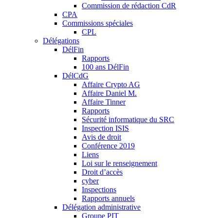
Commission de rédaction CdR
CPA
Commissions spéciales
CPL
Délégations
DélFin
Rapports
100 ans DélFin
DélCdG
Affaire Crypto AG
Affaire Daniel M.
Affaire Tinner
Rapports
Sécurité informatique du SRC
Inspection ISIS
Avis de droit
Conférence 2019
Liens
Loi sur le renseignement
Droit d’accès
cyber
Inspections
Rapports annuels
Délégation administrative
Groupe PIT