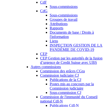
CdF
Sous-commissions
CdG
Sous-commissions
Groupes de travail
Attributions
Rapports
Documents de base / Droits à
l'information
Liens
INSPECTION GESTION DE LA
PANDÉMIE DE COVID-19
CEP
CEP Gestion par les autorités de la fusion
d’urgence de Credit Suisse avec UBS
Autres commissions
Commission des grâces CGra
Commission judiciaire CJ
Publications de la CJ
Postes mis au concours par la
Commission judiciaire
Sous-commission CJ
Commission de l'immunité du Conseil
national CdI-N
Publications CdI-N