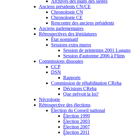
Archives des plans des sièges
Anciens présidents CN/CE
Chronologie CN
Chronologie CE
Rencontre des anciens présidents
Anciens parlementaires
Rétrospectives des législatures
État nominatif
Sessions extra muros
Session de printemps 2001 Lugano
Session d'automne 2006 à Flims
Commissions dissoutes
CCP
DSN
Rapports
Commission de réhabilitation CReha
Décisions CReha
Que prévoit la loi?
Nécrologie
Rétrospective des élections
Élection du Conseil national
Élection 1999
Élection 2003
Élection 2007
Élection 2011