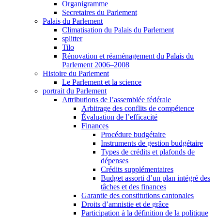
Organigramme
Secretaires du Parlement
Palais du Parlement
Climatisation du Palais du Parlement
splitter
Tilo
Rénovation et réaménagement du Palais du
Parlement 2006–2008
Histoire du Parlement
Le Parlement et la science
portrait du Parlement
Attributions de l’assemblée fédérale
Arbitrage des conflits de compétence
Évaluation de l’efficacité
Finances
Procédure budgétaire
Instruments de gestion budgétaire
Types de crédits et plafonds de
dépenses
Crédits supplémentaires
Budget assorti d’un plan intégré des
tâches et des finances
Garantie des constitutions cantonales
Droits d’amnistie et de grâce
Participation à la définition de la politique