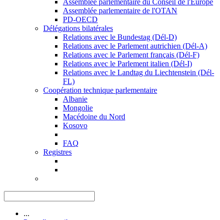
Assemblée parlementaire du Conseil de l'Europe
Assemblée parlementaire de l'OTAN
PD-OECD
Délégations bilatérales
Relations avec le Bundestag (Dél-D)
Relations avec le Parlement autrichien (Dél-A)
Relations avec le Parlement français (Dél-F)
Relations avec le Parlement italien (Dél-I)
Relations avec le Landtag du Liechtenstein (Dél-
FL)
Coopération technique parlementaire
Albanie
Mongolie
Macédoine du Nord
Kosovo
FAQ
Registres
...