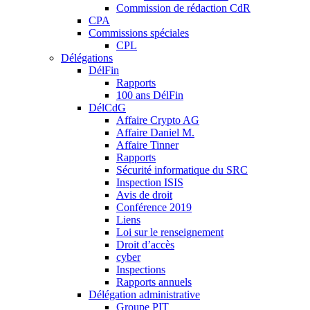
Commission de rédaction CdR
CPA
Commissions spéciales
CPL
Délégations
DélFin
Rapports
100 ans DélFin
DélCdG
Affaire Crypto AG
Affaire Daniel M.
Affaire Tinner
Rapports
Sécurité informatique du SRC
Inspection ISIS
Avis de droit
Conférence 2019
Liens
Loi sur le renseignement
Droit d’accès
cyber
Inspections
Rapports annuels
Délégation administrative
Groupe PIT