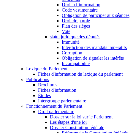
Droit à l’information
Code vestimentaire
Obligation de participer aux séances
Droit de parole
Plan des sièges
Vote
statut juridique des députés
Immunité
Interdiction des mandats impératifs
Corruption
Obligation de signaler les intérêts
Incompatibilité
Lexique du Parlement
Fiches d'information du lexique du parlement
Publications
Brochures
Fiches d'information
Études
Intergroupe parlementaire
Fonctionnement du Parlement
Droit parlementaire
Dossier sur la loi sur le Parlement
Les étapes d'une loi
Dossier Constitution fédérale
Réforme de la Constitution fédérale