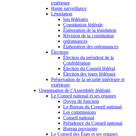
extérieure
Haute surveillance
Législation
lois fédérales
Constitution fédérale
Élaboration de la législation
Révision de la constitution
ordonnances
Élaboration des ordonnances
Élections
Élection du président de la
Confédération
Élection du Conseil fédéral
Élection des juges fédéraux
Préservation de la sécurité intérieure et
extérieure
Organisation de l’Assemblée fédérale
Le Conseil national et ses organes
Doyen de fonction
Le Bureau du Conseil national
Les commissions
Conseil national
Président/e du Conseil national
Bureau provisoire
Le Conseil des États et ses organes