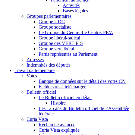
Activités
Bases légales
Groupes parlementaires
Groupe UDC
Groupe socialiste
Le Groupe du Centre. Le Centre. PEV.
Groupe libéral-radical
Groupe des VERT-E-S
Groupe vert'libéral
Partis représentés au Parlement
Adresses
Indemnités des députés
Travail parlementaire
Votes
Banque de données sur le détail des votes CN
Fichiers xls à télécharger
Bulletin officiel
Le Bulletin officiel en détail
Histoire
Les 125 ans du Bulletin officiel de I’Assemblée
fédérale
Curia Vista
Recherche avancée
Curia Vista expliquée