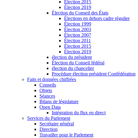
Élection 2015
Élection 2019
Élection du Conseil des États
Élections en dehors cadre régulier
Élection 1999
Élection 2003
Élection 2007
Élection 2011
Élection 2015
Élection 2019
élection du président
Élection du Conseil fédéral
élection du chancelier
Procédure élection président Confédération
Faits et données chiffrées
Conseils
Objets
Séances
Bilans de législature
Open Data
Intégration du flux en direct
Services du Parlement
Secrétaire général
Direction
Travailler pour le Parlement