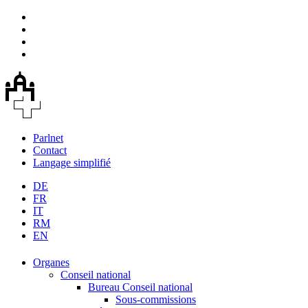
Parlnet
Contact
Langage simplifié
DE
FR
IT
RM
EN
Organes
Conseil national
Bureau Conseil national
Sous-commissions