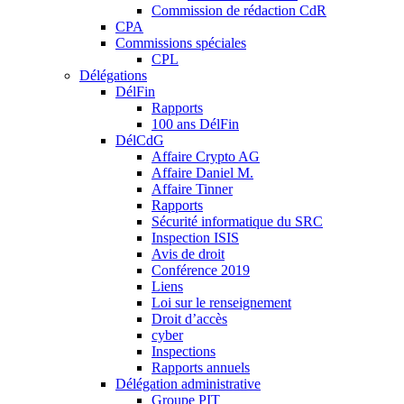
Commission de rédaction CdR
CPA
Commissions spéciales
CPL
Délégations
DélFin
Rapports
100 ans DélFin
DélCdG
Affaire Crypto AG
Affaire Daniel M.
Affaire Tinner
Rapports
Sécurité informatique du SRC
Inspection ISIS
Avis de droit
Conférence 2019
Liens
Loi sur le renseignement
Droit d’accès
cyber
Inspections
Rapports annuels
Délégation administrative
Groupe PIT