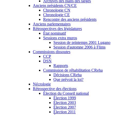
Archives des plans des sièges
Anciens présidents CN/CE
Chronologie CN
Chronologie CE
Rencontre des anciens présidents
Anciens parlementaires
Rétrospectives des législatures
État nominatif
Sessions extra muros
Session de printemps 2001 Lugano
Session d'automne 2006 à Flims
Commissions dissoutes
CCP
DSN
Rapports
Commission de réhabilitation CReha
Décisions CReha
Que prévoit la loi?
Nécrologie
Rétrospective des élections
Élection du Conseil national
Élection 1999
Élection 2003
Élection 2007
Élection 2011