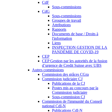
CdF
Sous-commissions
CdG
Sous-commissions
Groupes de travail
Attributions
Rapports
Documents de base / Droits à
l'information
Liens
INSPECTION GESTION DE LA
PANDÉMIE DE COVID-19
CEP
CEP Gestion par les autorités de la fusion
d’urgence de Credit Suisse avec UBS
Autres commissions
Commission des grâces CGra
Commission judiciaire CJ
Publications de la CJ
Postes mis au concours par la
Commission judiciaire
Sous-commission CJ
Commission de l'immunité du Conseil
national CdI-N
Publications CdI-N