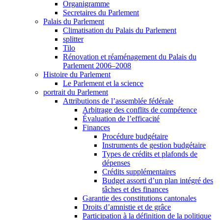
Organigramme
Secretaires du Parlement
Palais du Parlement
Climatisation du Palais du Parlement
splitter
Tilo
Rénovation et réaménagement du Palais du
Parlement 2006–2008
Histoire du Parlement
Le Parlement et la science
portrait du Parlement
Attributions de l’assemblée fédérale
Arbitrage des conflits de compétence
Évaluation de l’efficacité
Finances
Procédure budgétaire
Instruments de gestion budgétaire
Types de crédits et plafonds de
dépenses
Crédits supplémentaires
Budget assorti d’un plan intégré des
tâches et des finances
Garantie des constitutions cantonales
Droits d’amnistie et de grâce
Participation à la définition de la politique