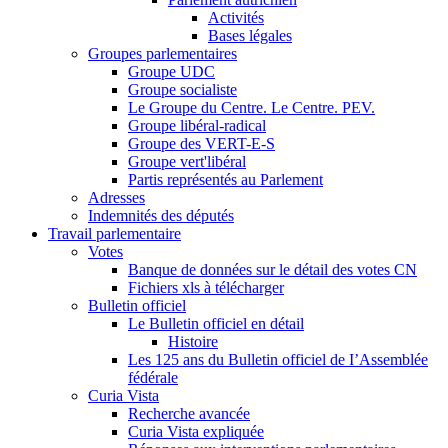
Activités
Bases légales
Groupes parlementaires
Groupe UDC
Groupe socialiste
Le Groupe du Centre. Le Centre. PEV.
Groupe libéral-radical
Groupe des VERT-E-S
Groupe vert'libéral
Partis représentés au Parlement
Adresses
Indemnités des députés
Travail parlementaire
Votes
Banque de données sur le détail des votes CN
Fichiers xls à télécharger
Bulletin officiel
Le Bulletin officiel en détail
Histoire
Les 125 ans du Bulletin officiel de I’Assemblée
fédérale
Curia Vista
Recherche avancée
Curia Vista expliquée