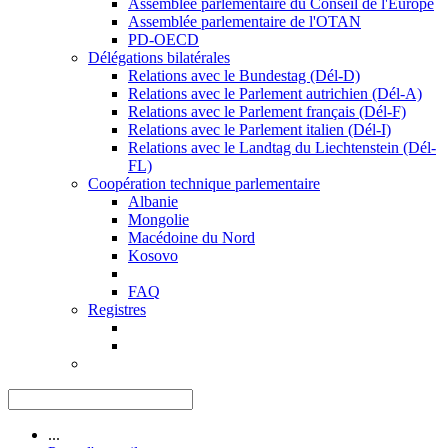
Assemblée parlementaire du Conseil de l'Europe
Assemblée parlementaire de l'OTAN
PD-OECD
Délégations bilatérales
Relations avec le Bundestag (Dél-D)
Relations avec le Parlement autrichien (Dél-A)
Relations avec le Parlement français (Dél-F)
Relations avec le Parlement italien (Dél-I)
Relations avec le Landtag du Liechtenstein (Dél-
FL)
Coopération technique parlementaire
Albanie
Mongolie
Macédoine du Nord
Kosovo
FAQ
Registres
...