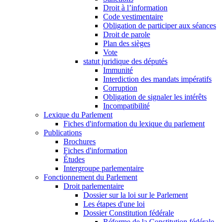
Droit à l’information
Code vestimentaire
Obligation de participer aux séances
Droit de parole
Plan des sièges
Vote
statut juridique des députés
Immunité
Interdiction des mandats impératifs
Corruption
Obligation de signaler les intérêts
Incompatibilité
Lexique du Parlement
Fiches d'information du lexique du parlement
Publications
Brochures
Fiches d'information
Études
Intergroupe parlementaire
Fonctionnement du Parlement
Droit parlementaire
Dossier sur la loi sur le Parlement
Les étapes d'une loi
Dossier Constitution fédérale
Réforme de la Constitution fédérale