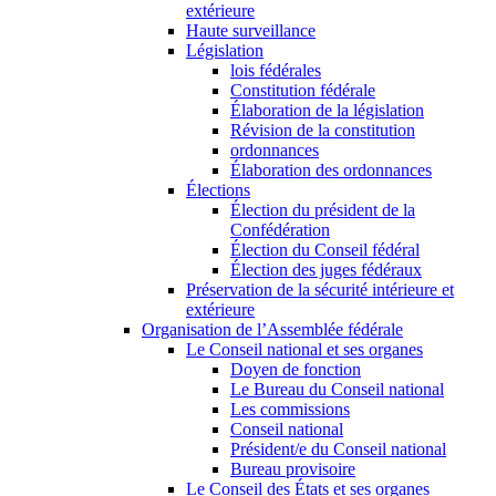
extérieure
Haute surveillance
Législation
lois fédérales
Constitution fédérale
Élaboration de la législation
Révision de la constitution
ordonnances
Élaboration des ordonnances
Élections
Élection du président de la
Confédération
Élection du Conseil fédéral
Élection des juges fédéraux
Préservation de la sécurité intérieure et
extérieure
Organisation de l’Assemblée fédérale
Le Conseil national et ses organes
Doyen de fonction
Le Bureau du Conseil national
Les commissions
Conseil national
Président/e du Conseil national
Bureau provisoire
Le Conseil des États et ses organes