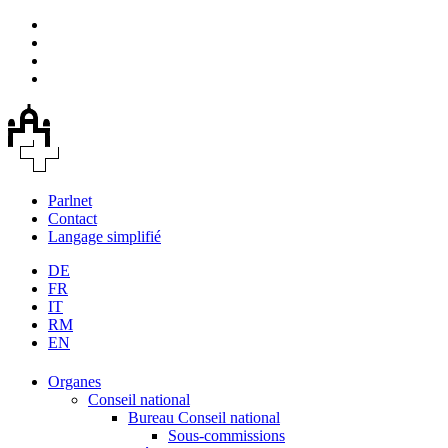
Parlnet
Contact
Langage simplifié
DE
FR
IT
RM
EN
Organes
Conseil national
Bureau Conseil national
Sous-commissions