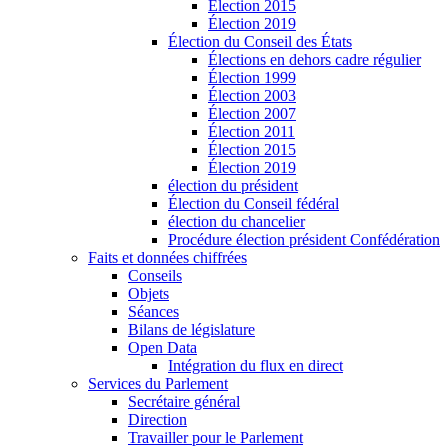
Élection 2015
Élection 2019
Élection du Conseil des États
Élections en dehors cadre régulier
Élection 1999
Élection 2003
Élection 2007
Élection 2011
Élection 2015
Élection 2019
élection du président
Élection du Conseil fédéral
élection du chancelier
Procédure élection président Confédération
Faits et données chiffrées
Conseils
Objets
Séances
Bilans de législature
Open Data
Intégration du flux en direct
Services du Parlement
Secrétaire général
Direction
Travailler pour le Parlement