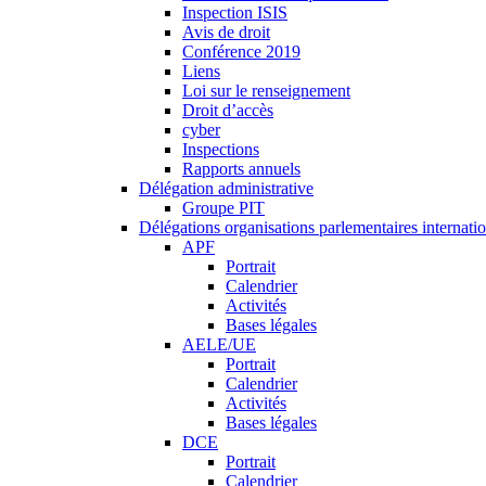
Inspection ISIS
Avis de droit
Conférence 2019
Liens
Loi sur le renseignement
Droit d’accès
cyber
Inspections
Rapports annuels
Délégation administrative
Groupe PIT
Délégations organisations parlementaires internati
APF
Portrait
Calendrier
Activités
Bases légales
AELE/UE
Portrait
Calendrier
Activités
Bases légales
DCE
Portrait
Calendrier