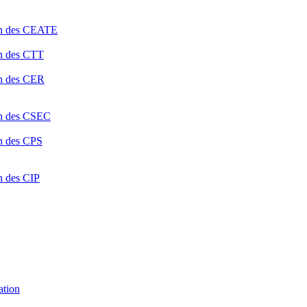
ion des CEATE
on des CTT
on des CER
ion des CSEC
on des CPS
n des CIP
ation