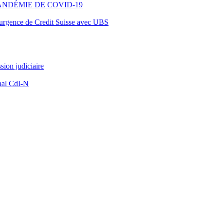
ANDÉMIE DE COVID-19
d’urgence de Credit Suisse avec UBS
ion judiciaire
nal CdI-N