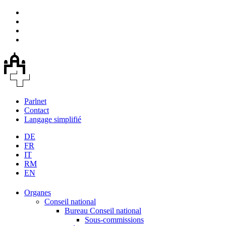
Parlnet
Contact
Langage simplifié
DE
FR
IT
RM
EN
Organes
Conseil national
Bureau Conseil national
Sous-commissions