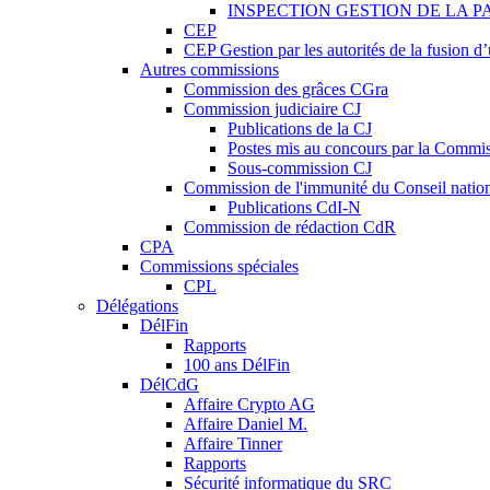
INSPECTION GESTION DE LA P
CEP
CEP Gestion par les autorités de la fusion 
Autres commissions
Commission des grâces CGra
Commission judiciaire CJ
Publications de la CJ
Postes mis au concours par la Commiss
Sous-commission CJ
Commission de l'immunité du Conseil natio
Publications CdI-N
Commission de rédaction CdR
CPA
Commissions spéciales
CPL
Délégations
DélFin
Rapports
100 ans DélFin
DélCdG
Affaire Crypto AG
Affaire Daniel M.
Affaire Tinner
Rapports
Sécurité informatique du SRC