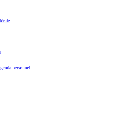
dérale
e
agenda personnel