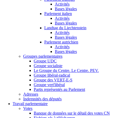
Activités
Bases légales
Parlement italien
Activités
Bases légales
Landtag du Liechtenstein
Activités
Bases légales
Parlement autrichien
Activités
Bases légales
Groupes parlementaires
Groupe UDC
Groupe socialiste
Le Groupe du Centre. Le Centre. PEV.
Groupe libéral-radical
Groupe des VERT-E-S
Groupe vert'libéral
Partis représentés au Parlement
Adresses
Indemnités des députés
Travail parlementaire
Votes
Banque de données sur le détail des votes CN
Fichiers xls à télécharger