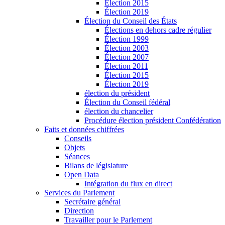
Élection 2015
Élection 2019
Élection du Conseil des États
Élections en dehors cadre régulier
Élection 1999
Élection 2003
Élection 2007
Élection 2011
Élection 2015
Élection 2019
élection du président
Élection du Conseil fédéral
élection du chancelier
Procédure élection président Confédération
Faits et données chiffrées
Conseils
Objets
Séances
Bilans de législature
Open Data
Intégration du flux en direct
Services du Parlement
Secrétaire général
Direction
Travailler pour le Parlement