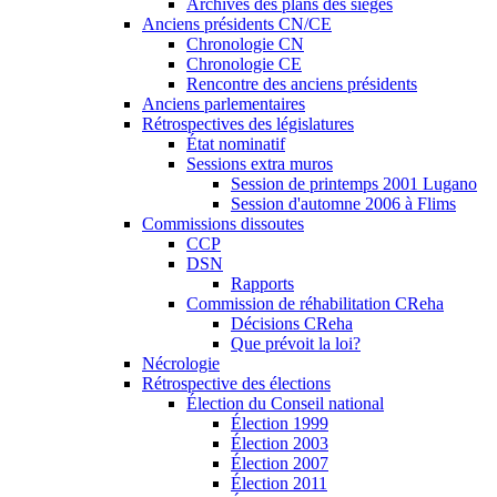
Archives des plans des sièges
Anciens présidents CN/CE
Chronologie CN
Chronologie CE
Rencontre des anciens présidents
Anciens parlementaires
Rétrospectives des législatures
État nominatif
Sessions extra muros
Session de printemps 2001 Lugano
Session d'automne 2006 à Flims
Commissions dissoutes
CCP
DSN
Rapports
Commission de réhabilitation CReha
Décisions CReha
Que prévoit la loi?
Nécrologie
Rétrospective des élections
Élection du Conseil national
Élection 1999
Élection 2003
Élection 2007
Élection 2011