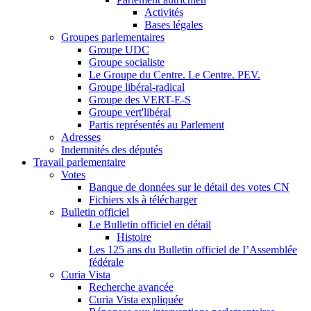
Activités
Bases légales
Groupes parlementaires
Groupe UDC
Groupe socialiste
Le Groupe du Centre. Le Centre. PEV.
Groupe libéral-radical
Groupe des VERT-E-S
Groupe vert'libéral
Partis représentés au Parlement
Adresses
Indemnités des députés
Travail parlementaire
Votes
Banque de données sur le détail des votes CN
Fichiers xls à télécharger
Bulletin officiel
Le Bulletin officiel en détail
Histoire
Les 125 ans du Bulletin officiel de I’Assemblée
fédérale
Curia Vista
Recherche avancée
Curia Vista expliquée