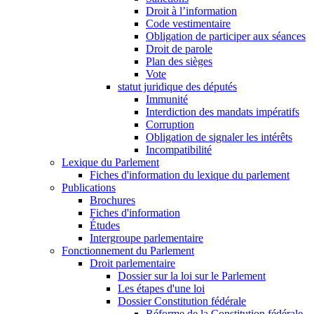
Droit à l’information
Code vestimentaire
Obligation de participer aux séances
Droit de parole
Plan des sièges
Vote
statut juridique des députés
Immunité
Interdiction des mandats impératifs
Corruption
Obligation de signaler les intérêts
Incompatibilité
Lexique du Parlement
Fiches d'information du lexique du parlement
Publications
Brochures
Fiches d'information
Études
Intergroupe parlementaire
Fonctionnement du Parlement
Droit parlementaire
Dossier sur la loi sur le Parlement
Les étapes d'une loi
Dossier Constitution fédérale
Réforme de la Constitution fédérale