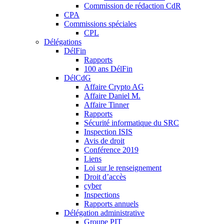
Commission de rédaction CdR
CPA
Commissions spéciales
CPL
Délégations
DélFin
Rapports
100 ans DélFin
DélCdG
Affaire Crypto AG
Affaire Daniel M.
Affaire Tinner
Rapports
Sécurité informatique du SRC
Inspection ISIS
Avis de droit
Conférence 2019
Liens
Loi sur le renseignement
Droit d’accès
cyber
Inspections
Rapports annuels
Délégation administrative
Groupe PIT