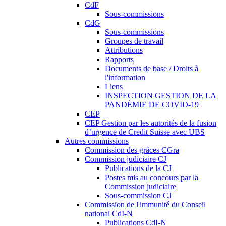
CdF
Sous-commissions
CdG
Sous-commissions
Groupes de travail
Attributions
Rapports
Documents de base / Droits à
l'information
Liens
INSPECTION GESTION DE LA
PANDÉMIE DE COVID-19
CEP
CEP Gestion par les autorités de la fusion
d’urgence de Credit Suisse avec UBS
Autres commissions
Commission des grâces CGra
Commission judiciaire CJ
Publications de la CJ
Postes mis au concours par la
Commission judiciaire
Sous-commission CJ
Commission de l'immunité du Conseil
national CdI-N
Publications CdI-N