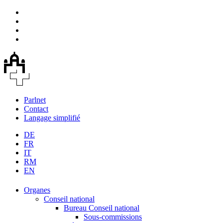
Parlnet
Contact
Langage simplifié
DE
FR
IT
RM
EN
Organes
Conseil national
Bureau Conseil national
Sous-commissions