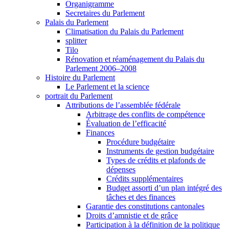
Organigramme
Secretaires du Parlement
Palais du Parlement
Climatisation du Palais du Parlement
splitter
Tilo
Rénovation et réaménagement du Palais du
Parlement 2006–2008
Histoire du Parlement
Le Parlement et la science
portrait du Parlement
Attributions de l’assemblée fédérale
Arbitrage des conflits de compétence
Évaluation de l’efficacité
Finances
Procédure budgétaire
Instruments de gestion budgétaire
Types de crédits et plafonds de
dépenses
Crédits supplémentaires
Budget assorti d’un plan intégré des
tâches et des finances
Garantie des constitutions cantonales
Droits d’amnistie et de grâce
Participation à la définition de la politique