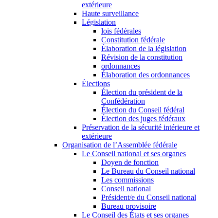
extérieure
Haute surveillance
Législation
lois fédérales
Constitution fédérale
Élaboration de la législation
Révision de la constitution
ordonnances
Élaboration des ordonnances
Élections
Élection du président de la
Confédération
Élection du Conseil fédéral
Élection des juges fédéraux
Préservation de la sécurité intérieure et
extérieure
Organisation de l’Assemblée fédérale
Le Conseil national et ses organes
Doyen de fonction
Le Bureau du Conseil national
Les commissions
Conseil national
Président/e du Conseil national
Bureau provisoire
Le Conseil des États et ses organes