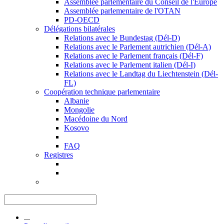
Assemblée parlementaire du Conseil de l'Europe
Assemblée parlementaire de l'OTAN
PD-OECD
Délégations bilatérales
Relations avec le Bundestag (Dél-D)
Relations avec le Parlement autrichien (Dél-A)
Relations avec le Parlement français (Dél-F)
Relations avec le Parlement italien (Dél-I)
Relations avec le Landtag du Liechtenstein (Dél-
FL)
Coopération technique parlementaire
Albanie
Mongolie
Macédoine du Nord
Kosovo
FAQ
Registres
...