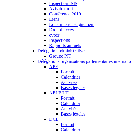
Inspection ISIS
Avis de droit
Conférence 2019
Liens
Loi sur le renseignement
Droit d’accès
cyber
Inspections
Rapports annuels
Délégation administrative
Groupe PIT
Délégations organisations parlementaires internati
APF
Portrait
Calendrier
Activités
Bases légales
AELE/UE
Portrait
Calendrier
Activités
Bases légales
DCE
Portrait
Calendrier