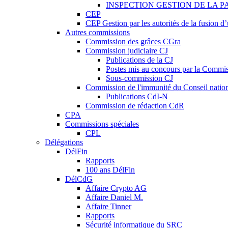
INSPECTION GESTION DE LA P
CEP
CEP Gestion par les autorités de la fusion 
Autres commissions
Commission des grâces CGra
Commission judiciaire CJ
Publications de la CJ
Postes mis au concours par la Commiss
Sous-commission CJ
Commission de l'immunité du Conseil natio
Publications CdI-N
Commission de rédaction CdR
CPA
Commissions spéciales
CPL
Délégations
DélFin
Rapports
100 ans DélFin
DélCdG
Affaire Crypto AG
Affaire Daniel M.
Affaire Tinner
Rapports
Sécurité informatique du SRC