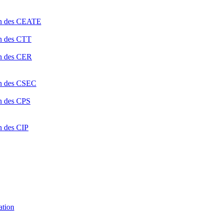
ion des CEATE
on des CTT
on des CER
ion des CSEC
on des CPS
n des CIP
ation