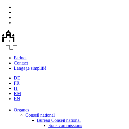
Parlnet
Contact
Langage simplifié
DE
FR
IT
RM
EN
Organes
Conseil national
Bureau Conseil national
Sous-commissions