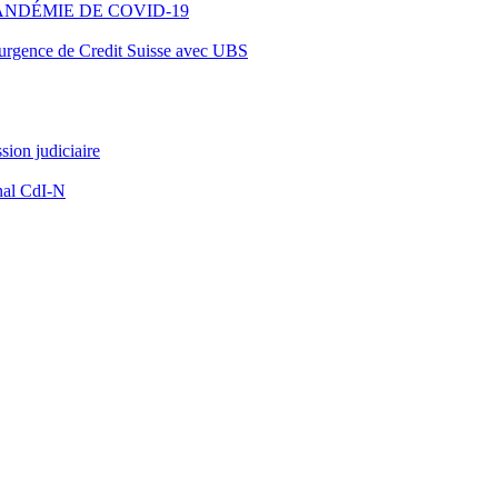
ANDÉMIE DE COVID-19
d’urgence de Credit Suisse avec UBS
ion judiciaire
nal CdI-N