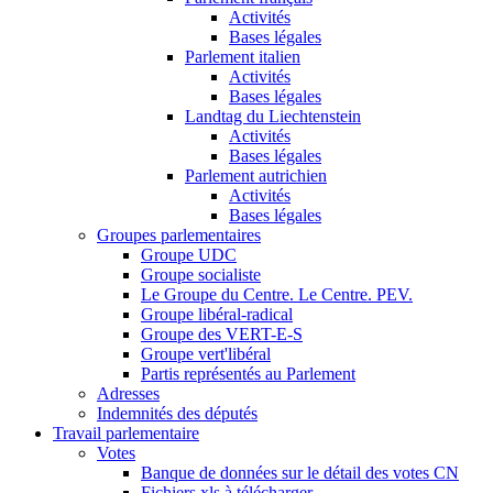
Activités
Bases légales
Parlement italien
Activités
Bases légales
Landtag du Liechtenstein
Activités
Bases légales
Parlement autrichien
Activités
Bases légales
Groupes parlementaires
Groupe UDC
Groupe socialiste
Le Groupe du Centre. Le Centre. PEV.
Groupe libéral-radical
Groupe des VERT-E-S
Groupe vert'libéral
Partis représentés au Parlement
Adresses
Indemnités des députés
Travail parlementaire
Votes
Banque de données sur le détail des votes CN
Fichiers xls à télécharger