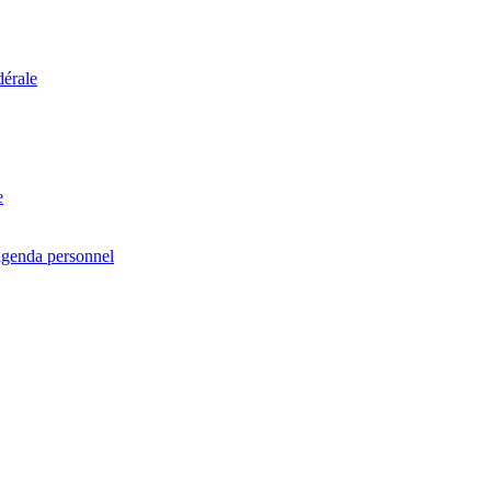
dérale
e
agenda personnel