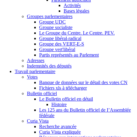
Activités
Bases légales
Groupes parlementaires
Groupe UDC
Groupe socialiste
Le Groupe du Centre. Le Centre. PEV.
Groupe libéral-radical
Groupe des VERT-E-S
Groupe vert'libéral
Partis représentés au Parlement
Adresses
Indemnités des députés
Travail parlementaire
Votes
Banque de données sur le détail des votes CN
Fichiers xls à télécharger
Bulletin officiel
Le Bulletin officiel en détail
Histoire
Les 125 ans du Bulletin officiel de I’Assemblée
fédérale
Curia Vista
Recherche avancée
Curia Vista expliquée