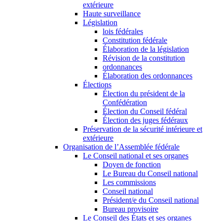
extérieure
Haute surveillance
Législation
lois fédérales
Constitution fédérale
Élaboration de la législation
Révision de la constitution
ordonnances
Élaboration des ordonnances
Élections
Élection du président de la
Confédération
Élection du Conseil fédéral
Élection des juges fédéraux
Préservation de la sécurité intérieure et
extérieure
Organisation de l’Assemblée fédérale
Le Conseil national et ses organes
Doyen de fonction
Le Bureau du Conseil national
Les commissions
Conseil national
Président/e du Conseil national
Bureau provisoire
Le Conseil des États et ses organes