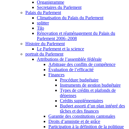
Organigramme
Secretaires du Parlement
Palais du Parlement
Climatisation du Palais du Parlement
splitter
Tilo
Rénovation et réaménagement du Palais du
Parlement 2006–2008
Histoire du Parlement
Le Parlement et la science
portrait du Parlement
Attributions de l’assemblée fédérale
Arbitrage des conflits de compétence
Évaluation de l’efficacité
Finances
Procédure budgétaire
Instruments de gestion budgétaire
Types de crédits et plafonds de
dépenses
Crédits supplémentaires
Budget assorti d’un plan intégré des
tâches et des finances
Garantie des constitutions cantonales
Droits d’amnistie et de grâce
Participation à la définition de la politique