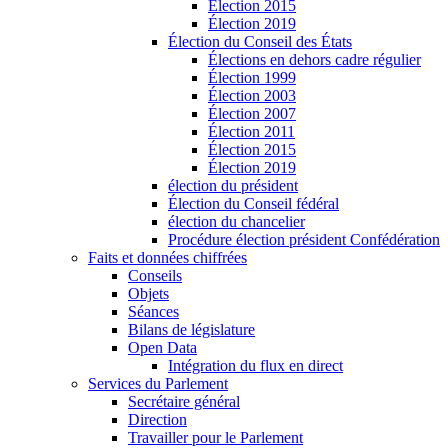
Élection 2015
Élection 2019
Élection du Conseil des États
Élections en dehors cadre régulier
Élection 1999
Élection 2003
Élection 2007
Élection 2011
Élection 2015
Élection 2019
élection du président
Élection du Conseil fédéral
élection du chancelier
Procédure élection président Confédération
Faits et données chiffrées
Conseils
Objets
Séances
Bilans de législature
Open Data
Intégration du flux en direct
Services du Parlement
Secrétaire général
Direction
Travailler pour le Parlement