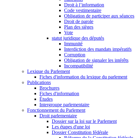
Droit à l’information
Code vestimentaire
Obligation de participer aux séances
Droit de parole
Plan des sièges
Vote
statut juridique des députés
Immunité
Interdiction des mandats impératifs
Corruption
Obligation de signaler les intérêts
Incompatibilité
Lexique du Parlement
Fiches d'information du lexique du parlement
Publications
Brochures
Fiches d'information
Études
Intergroupe parlementaire
Fonctionnement du Parlement
Droit parlementaire
Dossier sur la loi sur le Parlement
Les étapes d'une loi
Dossier Constitution fédérale
Réforme de la Constitution fédérale