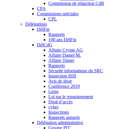
Commission de rédaction CdR
CPA
Commissions spéciales
CPL
Délégations
DélFin
Rapports
100 ans DélFin
DélCdG
Affaire Crypto AG
Affaire Daniel M.
Affaire Tinner
Rapports
Sécurité informatique du SRC
Inspection ISIS
Avis de droit
Conférence 2019
Liens
Loi sur le renseignement
Droit d’accès
cyber
Inspections
Rapports annuels
Délégation administrative
Groupe PIT