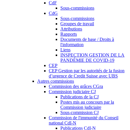
CdF
Sous-commissions
CdG
Sous-commissions
Groupes de travail
Attributions
Rapports
Documents de base / Droits à
l'information
Liens
INSPECTION GESTION DE LA
PANDÉMIE DE COVID-19
CEP
CEP Gestion par les autorités de la fusion
d’urgence de Credit Suisse avec UBS
Autres commissions
Commission des grâces CGra
Commission judiciaire CJ
Publications de la CJ
Postes mis au concours par la
Commission judiciaire
Sous-commission CJ
Commission de l'immunité du Conseil
national CdI-N
Publications CdI-N