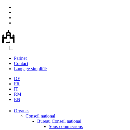
Parlnet
Contact
Langage simplifié
DE
FR
IT
RM
EN
Organes
Conseil national
Bureau Conseil national
Sous-commissions