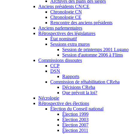
Archives des plans des sièges
Anciens présidents CN/CE
Chronologie CN
Chronologie CE
Rencontre des anciens présidents
Anciens parlementaires
Rétrospectives des législatures
État nominatif
Sessions extra muros
Session de printemps 2001 Lugano
Session d'automne 2006 à Flims
Commissions dissoutes
CCP
DSN
Rapports
Commission de réhabilitation CReha
Décisions CReha
Que prévoit la loi?
Nécrologie
Rétrospective des élections
Élection du Conseil national
Élection 1999
Élection 2003
Élection 2007
Élection 2011