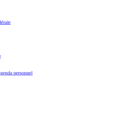
dérale
e
agenda personnel