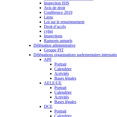
Inspection ISIS
Avis de droit
Conférence 2019
Liens
Loi sur le renseignement
Droit d’accès
cyber
Inspections
Rapports annuels
Délégation administrative
Groupe PIT
Délégations organisations parlementaires internati
APF
Portrait
Calendrier
Activités
Bases légales
AELE/UE
Portrait
Calendrier
Activités
Bases légales
DCE
Portrait
Calendrier