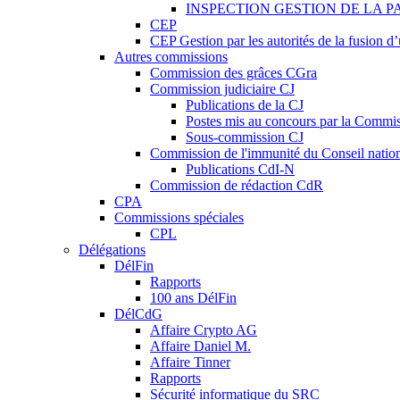
INSPECTION GESTION DE LA P
CEP
CEP Gestion par les autorités de la fusion 
Autres commissions
Commission des grâces CGra
Commission judiciaire CJ
Publications de la CJ
Postes mis au concours par la Commiss
Sous-commission CJ
Commission de l'immunité du Conseil natio
Publications CdI-N
Commission de rédaction CdR
CPA
Commissions spéciales
CPL
Délégations
DélFin
Rapports
100 ans DélFin
DélCdG
Affaire Crypto AG
Affaire Daniel M.
Affaire Tinner
Rapports
Sécurité informatique du SRC