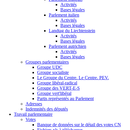
Activités
Bases légales
Parlement italien
Activités
Bases légales
Landtag du Liechtenstein
Activités
Bases légales
Parlement autrichien
Activités
Bases légales
Groupes parlementaires
Groupe UDC
Groupe socialiste
Le Groupe du Centre. Le Centre. PEV.
Groupe libéral-radical
Groupe des VERT-E-S
Groupe vert'libéral
Partis représentés au Parlement
Adresses
Indemnités des députés
Travail parlementaire
Votes
Banque de données sur le détail des votes CN
Fichiers xls à télécharger