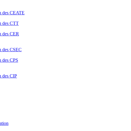
ion des CEATE
on des CTT
on des CER
ion des CSEC
on des CPS
n des CIP
ation