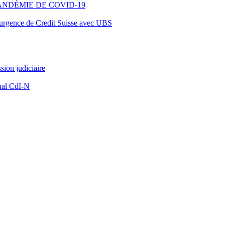
ANDÉMIE DE COVID-19
d’urgence de Credit Suisse avec UBS
ion judiciaire
nal CdI-N