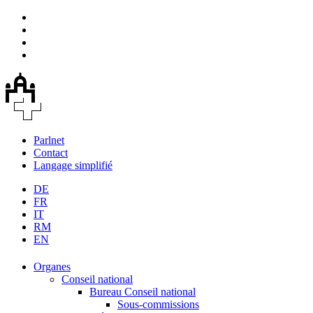
Parlnet
Contact
Langage simplifié
DE
FR
IT
RM
EN
Organes
Conseil national
Bureau Conseil national
Sous-commissions