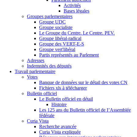
Activités
Bases légales
Groupes parlementaires
Groupe UDC
Groupe socialiste
Le Groupe du Centre. Le Centre. PEV.
Groupe libéral-radical
Groupe des VERT-E-S
Groupe vert'libéral
Partis représentés au Parlement
Adresses
Indemnités des députés
Travail parlementaire
Votes
Banque de données sur le détail des votes CN
Fichiers xls à télécharger
Bulletin officiel
Le Bulletin officiel en détail
Histoire
Les 125 ans du Bulletin officiel de I’Assemblée
fédérale
Curia Vista
Recherche avancée
Curia Vista expliquée