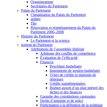
Organigramme
Secretaires du Parlement
Palais du Parlement
Climatisation du Palais du Parlement
splitter
Tilo
Rénovation et réaménagement du Palais du
Parlement 2006–2008
Histoire du Parlement
Le Parlement et la science
portrait du Parlement
Attributions de l’assemblée fédérale
Arbitrage des conflits de compétence
Évaluation de l’efficacité
Finances
Procédure budgétaire
Instruments de gestion budgétaire
Types de crédits et plafonds de
dépenses
Crédits supplémentaires
Budget assorti d’un plan intégré des
tâches et des finances
Garantie des constitutions cantonales
Droits d’amnistie et de grâce
Participation à la définition de la politique