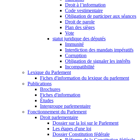
Droit à l’information
Code vestimentaire
Obligation de participer aux séances
Droit de parole
Plan des sièges
Vote
statut juridique des députés
Immunité
Interdiction des mandats impératifs
Corruption
Obligation de signaler les intérêts
Incompatibilité
Lexique du Parlement
Fiches d'information du lexique du parlement
Publications
Brochures
Fiches d'information
Études
Intergroupe parlementaire
Fonctionnement du Parlement
Droit parlementaire
Dossier sur la loi sur le Parlement
Les étapes d'une loi
Dossier Constitution fédérale
Réforme de la Constitution fédérale