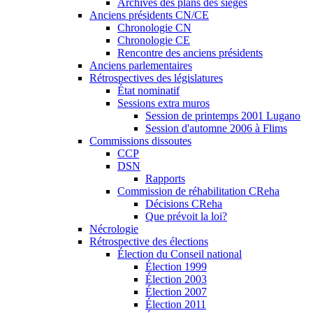
Archives des plans des sièges
Anciens présidents CN/CE
Chronologie CN
Chronologie CE
Rencontre des anciens présidents
Anciens parlementaires
Rétrospectives des législatures
État nominatif
Sessions extra muros
Session de printemps 2001 Lugano
Session d'automne 2006 à Flims
Commissions dissoutes
CCP
DSN
Rapports
Commission de réhabilitation CReha
Décisions CReha
Que prévoit la loi?
Nécrologie
Rétrospective des élections
Élection du Conseil national
Élection 1999
Élection 2003
Élection 2007
Élection 2011