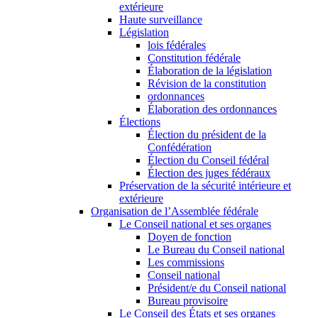
extérieure
Haute surveillance
Législation
lois fédérales
Constitution fédérale
Élaboration de la législation
Révision de la constitution
ordonnances
Élaboration des ordonnances
Élections
Élection du président de la
Confédération
Élection du Conseil fédéral
Élection des juges fédéraux
Préservation de la sécurité intérieure et
extérieure
Organisation de l’Assemblée fédérale
Le Conseil national et ses organes
Doyen de fonction
Le Bureau du Conseil national
Les commissions
Conseil national
Président/e du Conseil national
Bureau provisoire
Le Conseil des États et ses organes