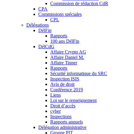
Commission de rédaction CdR
CPA
Commissions spéciales
CPL
Délégations
DélFin
Rapports
100 ans DélFin
DélCdG
Affaire Crypto AG
Affaire Daniel M.
Affaire Tinner
Rapports
Sécurité informatique du SRC
Inspection ISIS
Avis de droit
Conférence 2019
Liens
Loi sur le renseignement
Droit d’accès
cyber
Inspections
Rapports annuels
Délégation administrative
Groupe PIT