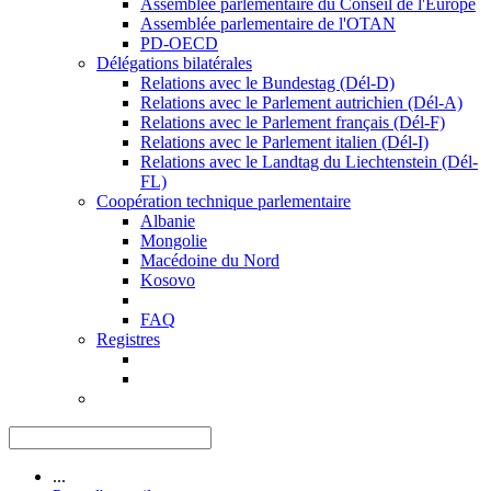
Assemblée parlementaire du Conseil de l'Europe
Assemblée parlementaire de l'OTAN
PD-OECD
Délégations bilatérales
Relations avec le Bundestag (Dél-D)
Relations avec le Parlement autrichien (Dél-A)
Relations avec le Parlement français (Dél-F)
Relations avec le Parlement italien (Dél-I)
Relations avec le Landtag du Liechtenstein (Dél-
FL)
Coopération technique parlementaire
Albanie
Mongolie
Macédoine du Nord
Kosovo
FAQ
Registres
...