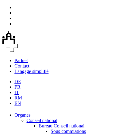
Parlnet
Contact
Langage simplifié
DE
FR
IT
RM
EN
Organes
Conseil national
Bureau Conseil national
Sous-commissions