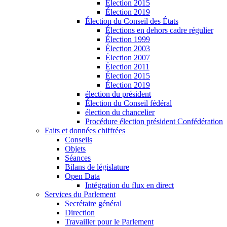
Élection 2015
Élection 2019
Élection du Conseil des États
Élections en dehors cadre régulier
Élection 1999
Élection 2003
Élection 2007
Élection 2011
Élection 2015
Élection 2019
élection du président
Élection du Conseil fédéral
élection du chancelier
Procédure élection président Confédération
Faits et données chiffrées
Conseils
Objets
Séances
Bilans de législature
Open Data
Intégration du flux en direct
Services du Parlement
Secrétaire général
Direction
Travailler pour le Parlement