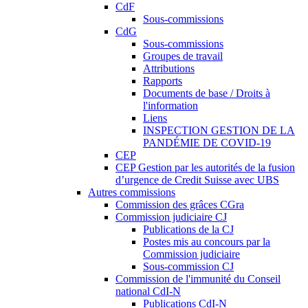
CdF
Sous-commissions
CdG
Sous-commissions
Groupes de travail
Attributions
Rapports
Documents de base / Droits à
l'information
Liens
INSPECTION GESTION DE LA
PANDÉMIE DE COVID-19
CEP
CEP Gestion par les autorités de la fusion
d’urgence de Credit Suisse avec UBS
Autres commissions
Commission des grâces CGra
Commission judiciaire CJ
Publications de la CJ
Postes mis au concours par la
Commission judiciaire
Sous-commission CJ
Commission de l'immunité du Conseil
national CdI-N
Publications CdI-N