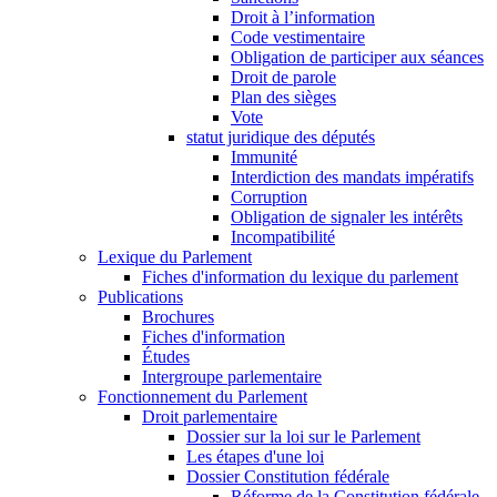
Droit à l’information
Code vestimentaire
Obligation de participer aux séances
Droit de parole
Plan des sièges
Vote
statut juridique des députés
Immunité
Interdiction des mandats impératifs
Corruption
Obligation de signaler les intérêts
Incompatibilité
Lexique du Parlement
Fiches d'information du lexique du parlement
Publications
Brochures
Fiches d'information
Études
Intergroupe parlementaire
Fonctionnement du Parlement
Droit parlementaire
Dossier sur la loi sur le Parlement
Les étapes d'une loi
Dossier Constitution fédérale
Réforme de la Constitution fédérale