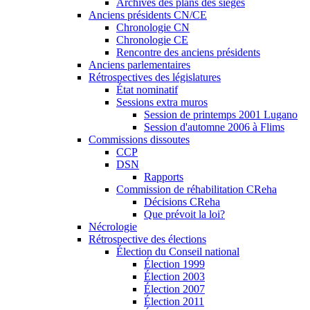
Archives des plans des sièges
Anciens présidents CN/CE
Chronologie CN
Chronologie CE
Rencontre des anciens présidents
Anciens parlementaires
Rétrospectives des législatures
État nominatif
Sessions extra muros
Session de printemps 2001 Lugano
Session d'automne 2006 à Flims
Commissions dissoutes
CCP
DSN
Rapports
Commission de réhabilitation CReha
Décisions CReha
Que prévoit la loi?
Nécrologie
Rétrospective des élections
Élection du Conseil national
Élection 1999
Élection 2003
Élection 2007
Élection 2011