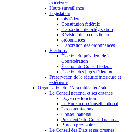
extérieure
Haute surveillance
Législation
lois fédérales
Constitution fédérale
Élaboration de la législation
Révision de la constitution
ordonnances
Élaboration des ordonnances
Élections
Élection du président de la
Confédération
Élection du Conseil fédéral
Élection des juges fédéraux
Préservation de la sécurité intérieure et
extérieure
Organisation de l’Assemblée fédérale
Le Conseil national et ses organes
Doyen de fonction
Le Bureau du Conseil national
Les commissions
Conseil national
Président/e du Conseil national
Bureau provisoire
Le Conseil des États et ses organes