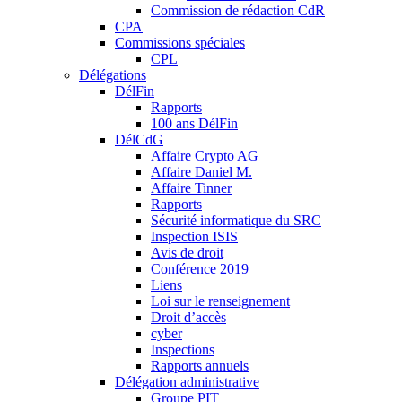
Commission de rédaction CdR
CPA
Commissions spéciales
CPL
Délégations
DélFin
Rapports
100 ans DélFin
DélCdG
Affaire Crypto AG
Affaire Daniel M.
Affaire Tinner
Rapports
Sécurité informatique du SRC
Inspection ISIS
Avis de droit
Conférence 2019
Liens
Loi sur le renseignement
Droit d’accès
cyber
Inspections
Rapports annuels
Délégation administrative
Groupe PIT