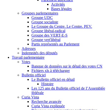
Activités
Bases légales
Groupes parlementaires
Groupe UDC
Groupe socialiste
Le Groupe du Centre. Le Centre. PEV.
Groupe libéral-radical
Groupe des VERT-E-S
Groupe vert'libéral
Partis représentés au Parlement
Adresses
Indemnités des députés
Travail parlementaire
Votes
Banque de données sur le détail des votes CN
Fichiers xls à télécharger
Bulletin officiel
Le Bulletin officiel en détail
Histoire
Les 125 ans du Bulletin officiel de I’Assemblée
fédérale
Curia Vista
Recherche avancée
Curia Vista expliquée