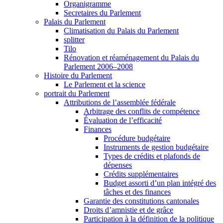
Organigramme
Secretaires du Parlement
Palais du Parlement
Climatisation du Palais du Parlement
splitter
Tilo
Rénovation et réaménagement du Palais du
Parlement 2006–2008
Histoire du Parlement
Le Parlement et la science
portrait du Parlement
Attributions de l’assemblée fédérale
Arbitrage des conflits de compétence
Évaluation de l’efficacité
Finances
Procédure budgétaire
Instruments de gestion budgétaire
Types de crédits et plafonds de
dépenses
Crédits supplémentaires
Budget assorti d’un plan intégré des
tâches et des finances
Garantie des constitutions cantonales
Droits d’amnistie et de grâce
Participation à la définition de la politique