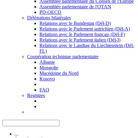
Assemblée parlementaire du Conseil de l'Europe
Assemblée parlementaire de l'OTAN
PD-OECD
Délégations bilatérales
Relations avec le Bundestag (Dél-D)
Relations avec le Parlement autrichien (Dél-A)
Relations avec le Parlement français (Dél-F)
Relations avec le Parlement italien (Dél-I)
Relations avec le Landtag du Liechtenstein (Dél-
FL)
Coopération technique parlementaire
Albanie
Mongolie
Macédoine du Nord
Kosovo
FAQ
Registres
...