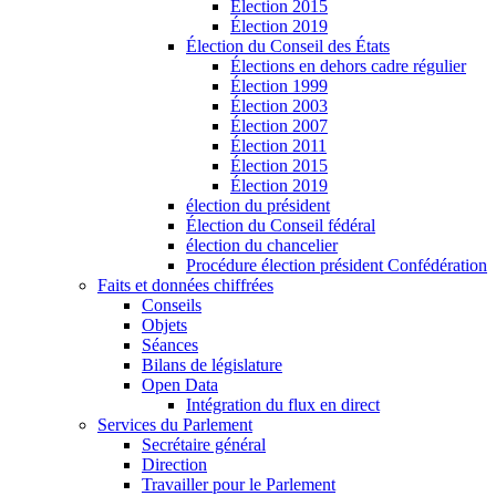
Élection 2015
Élection 2019
Élection du Conseil des États
Élections en dehors cadre régulier
Élection 1999
Élection 2003
Élection 2007
Élection 2011
Élection 2015
Élection 2019
élection du président
Élection du Conseil fédéral
élection du chancelier
Procédure élection président Confédération
Faits et données chiffrées
Conseils
Objets
Séances
Bilans de législature
Open Data
Intégration du flux en direct
Services du Parlement
Secrétaire général
Direction
Travailler pour le Parlement