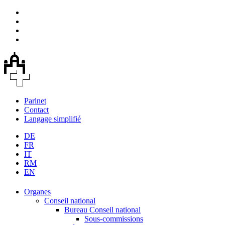
Parlnet
Contact
Langage simplifié
DE
FR
IT
RM
EN
Organes
Conseil national
Bureau Conseil national
Sous-commissions