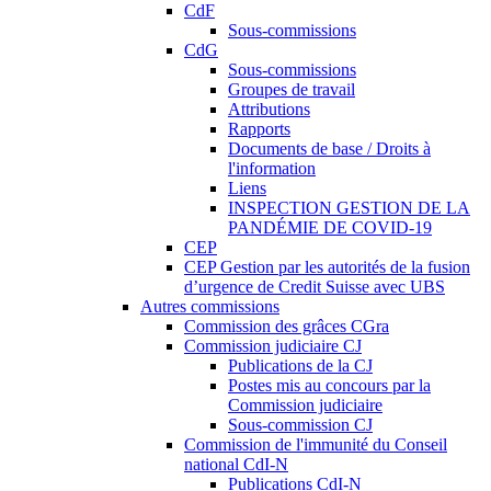
CdF
Sous-commissions
CdG
Sous-commissions
Groupes de travail
Attributions
Rapports
Documents de base / Droits à
l'information
Liens
INSPECTION GESTION DE LA
PANDÉMIE DE COVID-19
CEP
CEP Gestion par les autorités de la fusion
d’urgence de Credit Suisse avec UBS
Autres commissions
Commission des grâces CGra
Commission judiciaire CJ
Publications de la CJ
Postes mis au concours par la
Commission judiciaire
Sous-commission CJ
Commission de l'immunité du Conseil
national CdI-N
Publications CdI-N