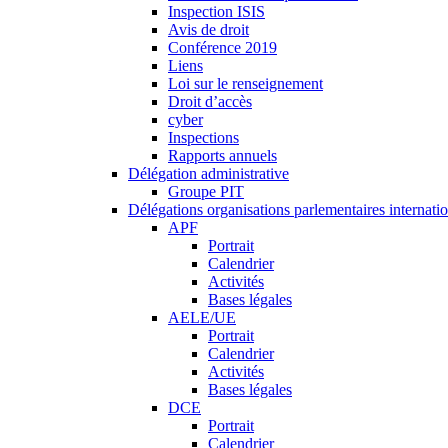
Inspection ISIS
Avis de droit
Conférence 2019
Liens
Loi sur le renseignement
Droit d’accès
cyber
Inspections
Rapports annuels
Délégation administrative
Groupe PIT
Délégations organisations parlementaires internati
APF
Portrait
Calendrier
Activités
Bases légales
AELE/UE
Portrait
Calendrier
Activités
Bases légales
DCE
Portrait
Calendrier