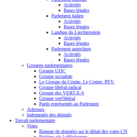
Activités
Bases légales
Parlement italien
Activités
Bases légales
Landtag du Liechtenstein
Activités
Bases légales
Parlement autrichien
Activités
Bases légales
Groupes parlementaires
Groupe UDC
Groupe socialiste
Le Groupe du Centre. Le Centre. PEV.
Groupe libéral-radical
Groupe des VERT-E-S
Groupe vert'libéral
Partis représentés au Parlement
Adresses
Indemnités des députés
Travail parlementaire
Votes
Banque de données sur le détail des votes CN
Fichiers xls à télécharger