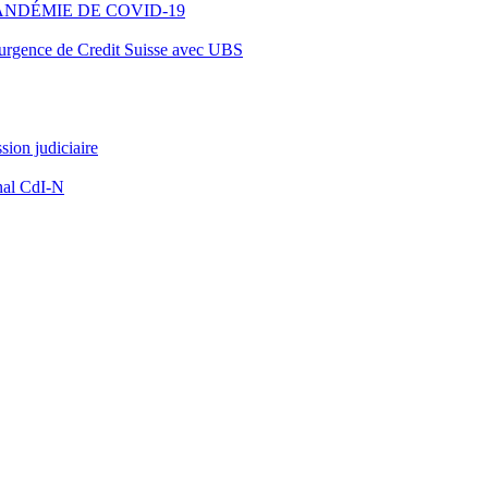
ANDÉMIE DE COVID-19
d’urgence de Credit Suisse avec UBS
ion judiciaire
nal CdI-N