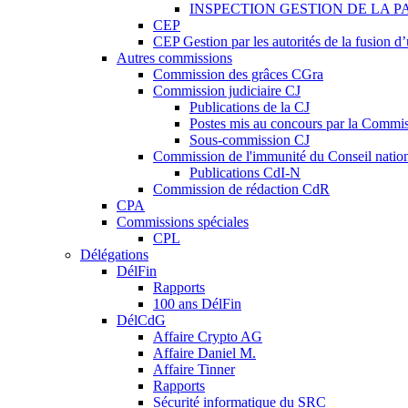
INSPECTION GESTION DE LA P
CEP
CEP Gestion par les autorités de la fusion 
Autres commissions
Commission des grâces CGra
Commission judiciaire CJ
Publications de la CJ
Postes mis au concours par la Commiss
Sous-commission CJ
Commission de l'immunité du Conseil natio
Publications CdI-N
Commission de rédaction CdR
CPA
Commissions spéciales
CPL
Délégations
DélFin
Rapports
100 ans DélFin
DélCdG
Affaire Crypto AG
Affaire Daniel M.
Affaire Tinner
Rapports
Sécurité informatique du SRC