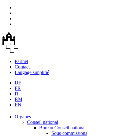
Parlnet
Contact
Langage simplifié
DE
FR
IT
RM
EN
Organes
Conseil national
Bureau Conseil national
Sous-commissions