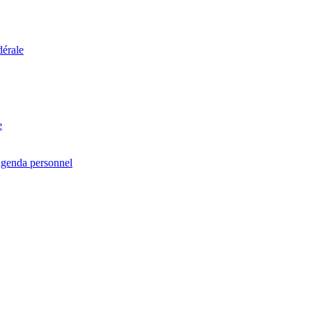
dérale
e
agenda personnel