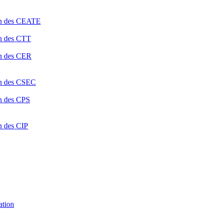
ion des CEATE
on des CTT
on des CER
ion des CSEC
on des CPS
n des CIP
ation