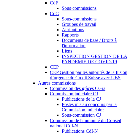
CdF
Sous-commissions
CdG
Sous-commissions
Groupes de travail
Attributions
Rapports
Documents de base / Droits à
l'information
Liens
INSPECTION GESTION DE LA
PANDÉMIE DE COVID-19
CEP
CEP Gestion par les autorités de la fusion
d’urgence de Credit Suisse avec UBS
Autres commissions
Commission des grâces CGra
Commission judiciaire CJ
Publications de la CJ
Postes mis au concours par la
Commission judiciaire
Sous-commission CJ
Commission de l'immunité du Conseil
national CdI-N
Publications CdI-N