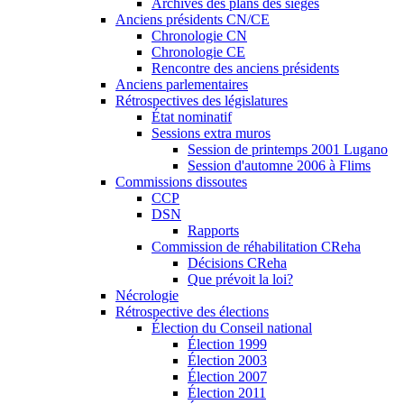
Archives des plans des sièges
Anciens présidents CN/CE
Chronologie CN
Chronologie CE
Rencontre des anciens présidents
Anciens parlementaires
Rétrospectives des législatures
État nominatif
Sessions extra muros
Session de printemps 2001 Lugano
Session d'automne 2006 à Flims
Commissions dissoutes
CCP
DSN
Rapports
Commission de réhabilitation CReha
Décisions CReha
Que prévoit la loi?
Nécrologie
Rétrospective des élections
Élection du Conseil national
Élection 1999
Élection 2003
Élection 2007
Élection 2011