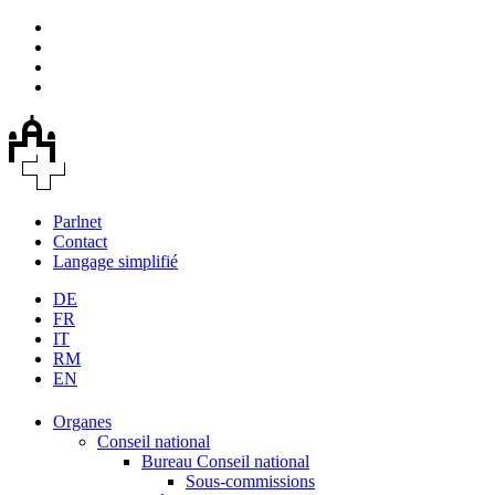
Parlnet
Contact
Langage simplifié
DE
FR
IT
RM
EN
Organes
Conseil national
Bureau Conseil national
Sous-commissions