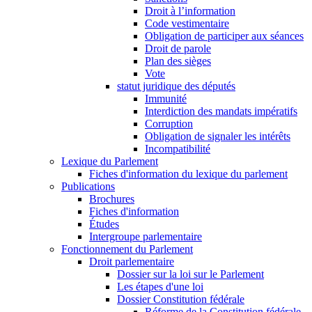
Droit à l’information
Code vestimentaire
Obligation de participer aux séances
Droit de parole
Plan des sièges
Vote
statut juridique des députés
Immunité
Interdiction des mandats impératifs
Corruption
Obligation de signaler les intérêts
Incompatibilité
Lexique du Parlement
Fiches d'information du lexique du parlement
Publications
Brochures
Fiches d'information
Études
Intergroupe parlementaire
Fonctionnement du Parlement
Droit parlementaire
Dossier sur la loi sur le Parlement
Les étapes d'une loi
Dossier Constitution fédérale
Réforme de la Constitution fédérale