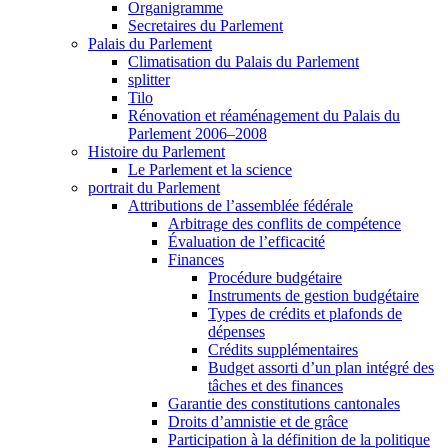
Organigramme
Secretaires du Parlement
Palais du Parlement
Climatisation du Palais du Parlement
splitter
Tilo
Rénovation et réaménagement du Palais du
Parlement 2006–2008
Histoire du Parlement
Le Parlement et la science
portrait du Parlement
Attributions de l’assemblée fédérale
Arbitrage des conflits de compétence
Évaluation de l’efficacité
Finances
Procédure budgétaire
Instruments de gestion budgétaire
Types de crédits et plafonds de
dépenses
Crédits supplémentaires
Budget assorti d’un plan intégré des
tâches et des finances
Garantie des constitutions cantonales
Droits d’amnistie et de grâce
Participation à la définition de la politique