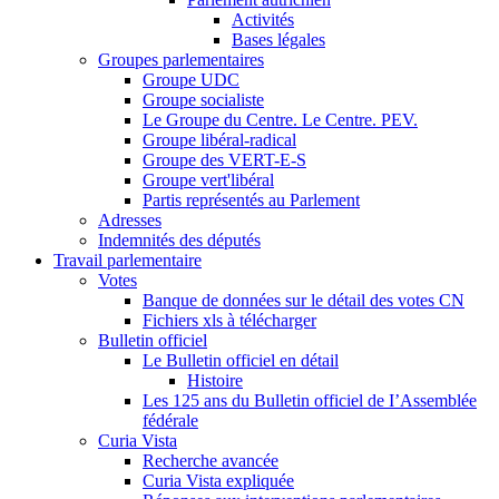
Activités
Bases légales
Groupes parlementaires
Groupe UDC
Groupe socialiste
Le Groupe du Centre. Le Centre. PEV.
Groupe libéral-radical
Groupe des VERT-E-S
Groupe vert'libéral
Partis représentés au Parlement
Adresses
Indemnités des députés
Travail parlementaire
Votes
Banque de données sur le détail des votes CN
Fichiers xls à télécharger
Bulletin officiel
Le Bulletin officiel en détail
Histoire
Les 125 ans du Bulletin officiel de I’Assemblée
fédérale
Curia Vista
Recherche avancée
Curia Vista expliquée