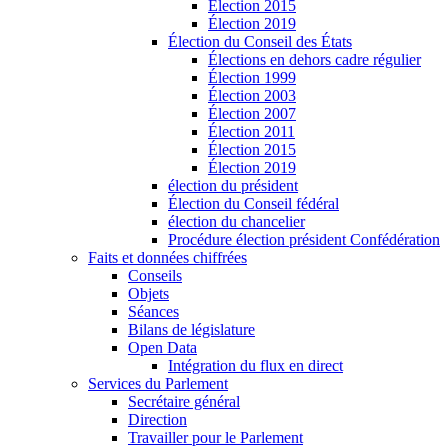
Élection 2015
Élection 2019
Élection du Conseil des États
Élections en dehors cadre régulier
Élection 1999
Élection 2003
Élection 2007
Élection 2011
Élection 2015
Élection 2019
élection du président
Élection du Conseil fédéral
élection du chancelier
Procédure élection président Confédération
Faits et données chiffrées
Conseils
Objets
Séances
Bilans de législature
Open Data
Intégration du flux en direct
Services du Parlement
Secrétaire général
Direction
Travailler pour le Parlement