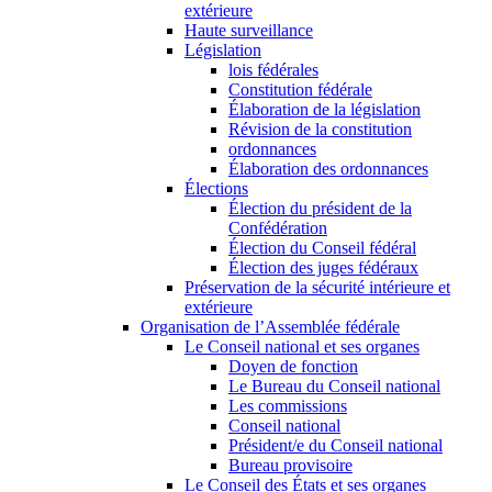
extérieure
Haute surveillance
Législation
lois fédérales
Constitution fédérale
Élaboration de la législation
Révision de la constitution
ordonnances
Élaboration des ordonnances
Élections
Élection du président de la
Confédération
Élection du Conseil fédéral
Élection des juges fédéraux
Préservation de la sécurité intérieure et
extérieure
Organisation de l’Assemblée fédérale
Le Conseil national et ses organes
Doyen de fonction
Le Bureau du Conseil national
Les commissions
Conseil national
Président/e du Conseil national
Bureau provisoire
Le Conseil des États et ses organes