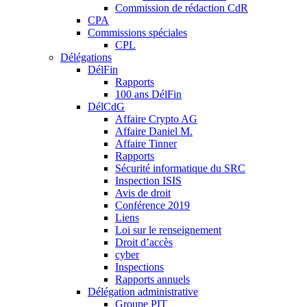
Commission de rédaction CdR
CPA
Commissions spéciales
CPL
Délégations
DélFin
Rapports
100 ans DélFin
DélCdG
Affaire Crypto AG
Affaire Daniel M.
Affaire Tinner
Rapports
Sécurité informatique du SRC
Inspection ISIS
Avis de droit
Conférence 2019
Liens
Loi sur le renseignement
Droit d’accès
cyber
Inspections
Rapports annuels
Délégation administrative
Groupe PIT