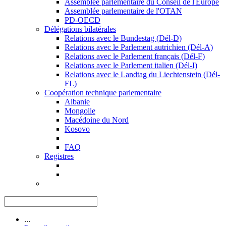
Assemblée parlementaire du Conseil de l'Europe
Assemblée parlementaire de l'OTAN
PD-OECD
Délégations bilatérales
Relations avec le Bundestag (Dél-D)
Relations avec le Parlement autrichien (Dél-A)
Relations avec le Parlement français (Dél-F)
Relations avec le Parlement italien (Dél-I)
Relations avec le Landtag du Liechtenstein (Dél-
FL)
Coopération technique parlementaire
Albanie
Mongolie
Macédoine du Nord
Kosovo
FAQ
Registres
...