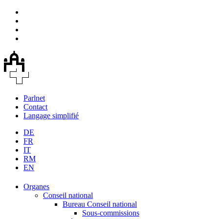
Parlnet
Contact
Langage simplifié
DE
FR
IT
RM
EN
Organes
Conseil national
Bureau Conseil national
Sous-commissions