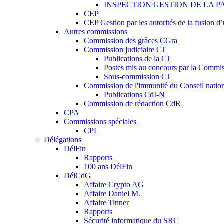
INSPECTION GESTION DE LA P
CEP
CEP Gestion par les autorités de la fusion 
Autres commissions
Commission des grâces CGra
Commission judiciaire CJ
Publications de la CJ
Postes mis au concours par la Commiss
Sous-commission CJ
Commission de l'immunité du Conseil natio
Publications CdI-N
Commission de rédaction CdR
CPA
Commissions spéciales
CPL
Délégations
DélFin
Rapports
100 ans DélFin
DélCdG
Affaire Crypto AG
Affaire Daniel M.
Affaire Tinner
Rapports
Sécurité informatique du SRC