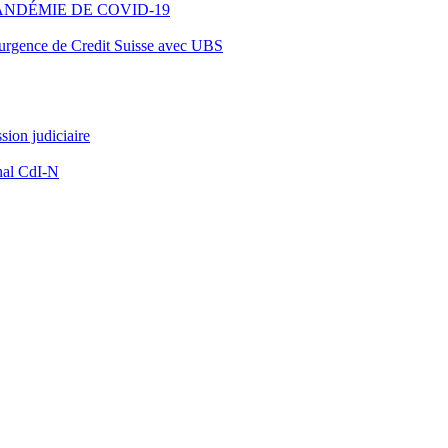
ANDÉMIE DE COVID-19
d’urgence de Credit Suisse avec UBS
ion judiciaire
nal CdI-N