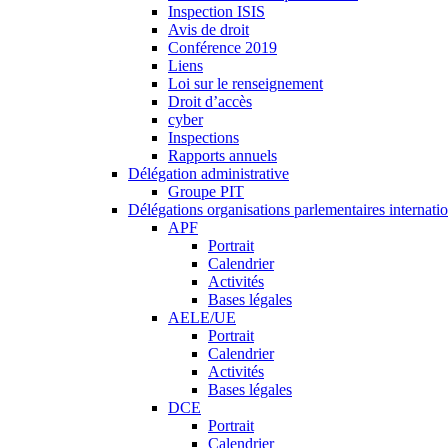
Inspection ISIS
Avis de droit
Conférence 2019
Liens
Loi sur le renseignement
Droit d’accès
cyber
Inspections
Rapports annuels
Délégation administrative
Groupe PIT
Délégations organisations parlementaires internati
APF
Portrait
Calendrier
Activités
Bases légales
AELE/UE
Portrait
Calendrier
Activités
Bases légales
DCE
Portrait
Calendrier