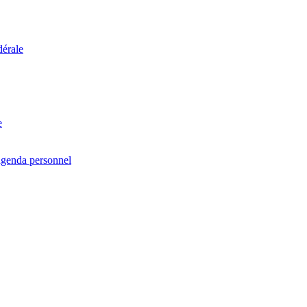
dérale
e
agenda personnel