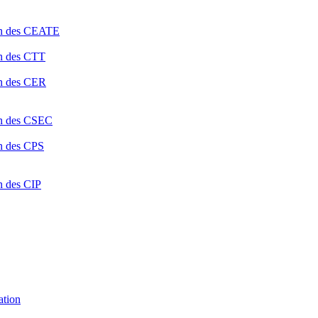
ion des CEATE
on des CTT
on des CER
ion des CSEC
on des CPS
n des CIP
ation