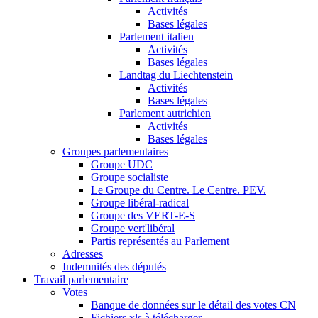
Activités
Bases légales
Parlement italien
Activités
Bases légales
Landtag du Liechtenstein
Activités
Bases légales
Parlement autrichien
Activités
Bases légales
Groupes parlementaires
Groupe UDC
Groupe socialiste
Le Groupe du Centre. Le Centre. PEV.
Groupe libéral-radical
Groupe des VERT-E-S
Groupe vert'libéral
Partis représentés au Parlement
Adresses
Indemnités des députés
Travail parlementaire
Votes
Banque de données sur le détail des votes CN
Fichiers xls à télécharger