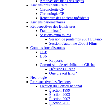
Archives des plans des sièges
Anciens présidents CN/CE
Chronologie CN
Chronologie CE
Rencontre des anciens présidents
Anciens parlementaires
Rétrospectives des législatures
État nominatif
Sessions extra muros
Session de printemps 2001 Lugano
Session d'automne 2006 à Flims
Commissions dissoutes
CCP
DSN
Rapports
Commission de réhabilitation CReha
Décisions CReha
Que prévoit la loi?
Nécrologie
Rétrospective des élections
Élection du Conseil national
Élection 1999
Élection 2003
Élection 2007
Élection 2011