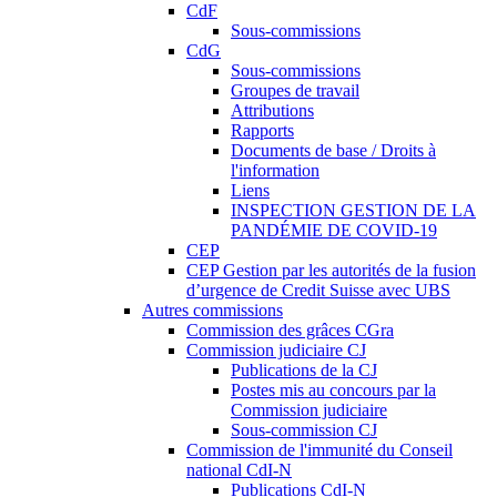
CdF
Sous-commissions
CdG
Sous-commissions
Groupes de travail
Attributions
Rapports
Documents de base / Droits à
l'information
Liens
INSPECTION GESTION DE LA
PANDÉMIE DE COVID-19
CEP
CEP Gestion par les autorités de la fusion
d’urgence de Credit Suisse avec UBS
Autres commissions
Commission des grâces CGra
Commission judiciaire CJ
Publications de la CJ
Postes mis au concours par la
Commission judiciaire
Sous-commission CJ
Commission de l'immunité du Conseil
national CdI-N
Publications CdI-N