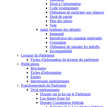
Droit à l’information
Code vestimentaire
Obligation de participer aux séances
Droit de parole
Plan des sièges
Vote
statut juridique des députés
Immunité
Interdiction des mandats impératifs
Corruption
Obligation de signaler les intérêts
Incompatibilité
Lexique du Parlement
Fiches d'information du lexique du parlement
Publications
Brochures
Fiches d'information
Études
Intergroupe parlementaire
Fonctionnement du Parlement
Droit parlementaire
Dossier sur la loi sur le Parlement
Les étapes d'une loi
Dossier Constitution fédérale
Réforme de la Constitution fédérale