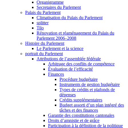
Organigramme
Secretaires du Parlement
Palais du Parlement
Climatisation du Palais du Parlement
splitter
Tilo
Rénovation et réaménagement du Palais du
Parlement 2006–2008
Histoire du Parlement
Le Parlement et la science
portrait du Parlement
Attributions de l’assemblée fédérale
Arbitrage des conflits de compétence
Évaluation de l’efficacité
Finances
Procédure budgétaire
Instruments de gestion budgétaire
Types de crédits et plafonds de
dépenses
Crédits supplémentaires
Budget assorti d’un plan intégré des
tâches et des finances
Garantie des constitutions cantonales
Droits d’amnistie et de grâce
Participation à la définition de la politique