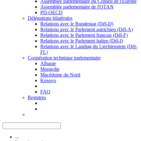
Assemblée parlementaire du Conseil de l'Europe
Assemblée parlementaire de l'OTAN
PD-OECD
Délégations bilatérales
Relations avec le Bundestag (Dél-D)
Relations avec le Parlement autrichien (Dél-A)
Relations avec le Parlement français (Dél-F)
Relations avec le Parlement italien (Dél-I)
Relations avec le Landtag du Liechtenstein (Dél-
FL)
Coopération technique parlementaire
Albanie
Mongolie
Macédoine du Nord
Kosovo
FAQ
Registres
...