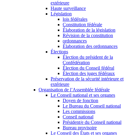
extérieure
Haute surveillance
Législation
lois fédérales
Constitution fédérale
Élaboration de la législation
Révision de la constitution
ordonnances
Élaboration des ordonnances
Élections
Élection du président de la
Confédération
Élection du Conseil fédéral
Élection des juges fédéraux
Préservation de la sécurité intérieure et
extérieure
Organisation de l’Assemblée fédérale
Le Conseil national et ses organes
Doyen de fonction
Le Bureau du Conseil national
Les commissions
Conseil national
Président/e du Conseil national
Bureau provisoire
Le Conseil des États et ses organes