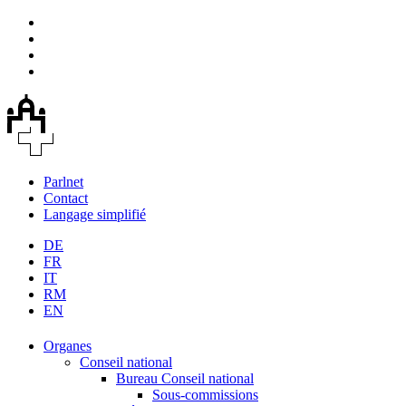
Parlnet
Contact
Langage simplifié
DE
FR
IT
RM
EN
Organes
Conseil national
Bureau Conseil national
Sous-commissions