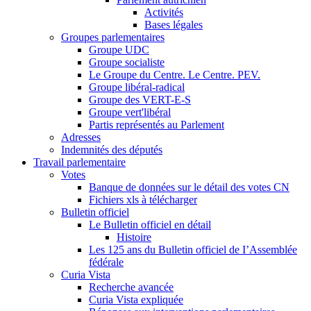
Activités
Bases légales
Groupes parlementaires
Groupe UDC
Groupe socialiste
Le Groupe du Centre. Le Centre. PEV.
Groupe libéral-radical
Groupe des VERT-E-S
Groupe vert'libéral
Partis représentés au Parlement
Adresses
Indemnités des députés
Travail parlementaire
Votes
Banque de données sur le détail des votes CN
Fichiers xls à télécharger
Bulletin officiel
Le Bulletin officiel en détail
Histoire
Les 125 ans du Bulletin officiel de I’Assemblée
fédérale
Curia Vista
Recherche avancée
Curia Vista expliquée