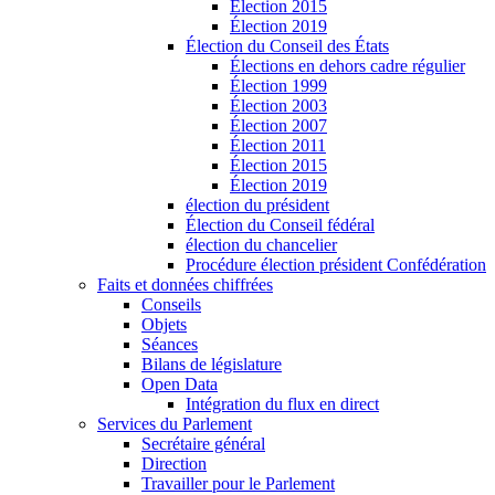
Élection 2015
Élection 2019
Élection du Conseil des États
Élections en dehors cadre régulier
Élection 1999
Élection 2003
Élection 2007
Élection 2011
Élection 2015
Élection 2019
élection du président
Élection du Conseil fédéral
élection du chancelier
Procédure élection président Confédération
Faits et données chiffrées
Conseils
Objets
Séances
Bilans de législature
Open Data
Intégration du flux en direct
Services du Parlement
Secrétaire général
Direction
Travailler pour le Parlement