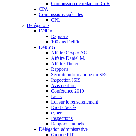
Commission de rédaction CdR
CPA
Commissions spéciales
CPL
Délégations
DélFin
Rapports
100 ans DélFin
DélCdG
Affaire Crypto AG
Affaire Daniel M.
Affaire Tinner
Rapports
Sécurité informatique du SRC
Inspection ISIS
Avis de droit
Conférence 2019
Liens
Loi sur le renseignement
Droit d’accès
cyber
Inspections
Rapports annuels
Délégation administrative
Groupe PIT