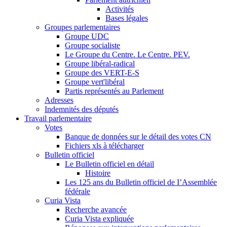
Activités
Bases légales
Groupes parlementaires
Groupe UDC
Groupe socialiste
Le Groupe du Centre. Le Centre. PEV.
Groupe libéral-radical
Groupe des VERT-E-S
Groupe vert'libéral
Partis représentés au Parlement
Adresses
Indemnités des députés
Travail parlementaire
Votes
Banque de données sur le détail des votes CN
Fichiers xls à télécharger
Bulletin officiel
Le Bulletin officiel en détail
Histoire
Les 125 ans du Bulletin officiel de I’Assemblée
fédérale
Curia Vista
Recherche avancée
Curia Vista expliquée