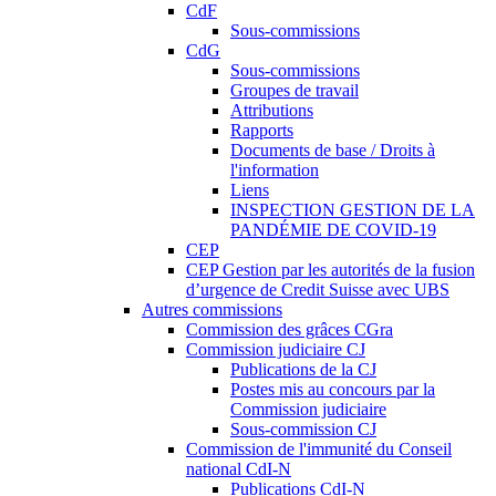
CdF
Sous-commissions
CdG
Sous-commissions
Groupes de travail
Attributions
Rapports
Documents de base / Droits à
l'information
Liens
INSPECTION GESTION DE LA
PANDÉMIE DE COVID-19
CEP
CEP Gestion par les autorités de la fusion
d’urgence de Credit Suisse avec UBS
Autres commissions
Commission des grâces CGra
Commission judiciaire CJ
Publications de la CJ
Postes mis au concours par la
Commission judiciaire
Sous-commission CJ
Commission de l'immunité du Conseil
national CdI-N
Publications CdI-N