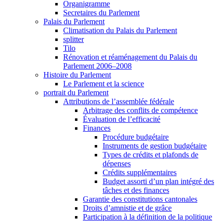
Organigramme
Secretaires du Parlement
Palais du Parlement
Climatisation du Palais du Parlement
splitter
Tilo
Rénovation et réaménagement du Palais du
Parlement 2006–2008
Histoire du Parlement
Le Parlement et la science
portrait du Parlement
Attributions de l’assemblée fédérale
Arbitrage des conflits de compétence
Évaluation de l’efficacité
Finances
Procédure budgétaire
Instruments de gestion budgétaire
Types de crédits et plafonds de
dépenses
Crédits supplémentaires
Budget assorti d’un plan intégré des
tâches et des finances
Garantie des constitutions cantonales
Droits d’amnistie et de grâce
Participation à la définition de la politique