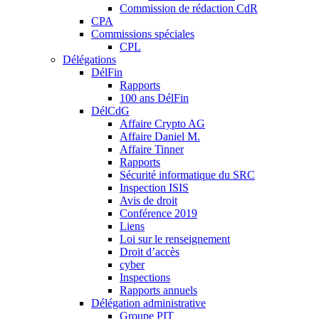
Commission de rédaction CdR
CPA
Commissions spéciales
CPL
Délégations
DélFin
Rapports
100 ans DélFin
DélCdG
Affaire Crypto AG
Affaire Daniel M.
Affaire Tinner
Rapports
Sécurité informatique du SRC
Inspection ISIS
Avis de droit
Conférence 2019
Liens
Loi sur le renseignement
Droit d’accès
cyber
Inspections
Rapports annuels
Délégation administrative
Groupe PIT