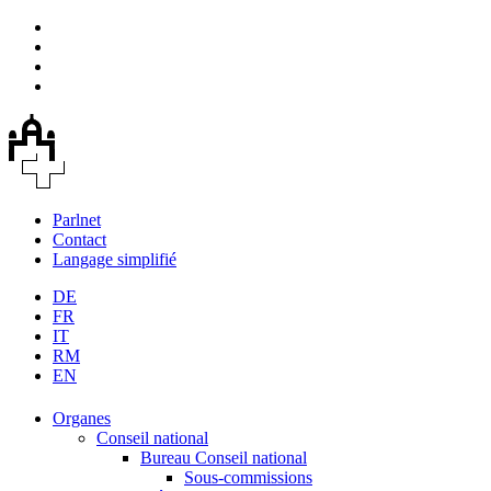
Parlnet
Contact
Langage simplifié
DE
FR
IT
RM
EN
Organes
Conseil national
Bureau Conseil national
Sous-commissions