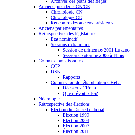
Archives des plans des sièges
Anciens présidents CN/CE
Chronologie CN
Chronologie CE
Rencontre des anciens présidents
Anciens parlementaires
Rétrospectives des législatures
État nominatif
Sessions extra muros
Session de printemps 2001 Lugano
Session d'automne 2006 à Flims
Commissions dissoutes
CCP
DSN
Rapports
Commission de réhabilitation CReha
Décisions CReha
Que prévoit la loi?
Nécrologie
Rétrospective des élections
Élection du Conseil national
Élection 1999
Élection 2003
Élection 2007
Élection 2011