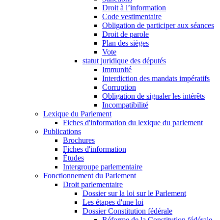
Droit à l’information
Code vestimentaire
Obligation de participer aux séances
Droit de parole
Plan des sièges
Vote
statut juridique des députés
Immunité
Interdiction des mandats impératifs
Corruption
Obligation de signaler les intérêts
Incompatibilité
Lexique du Parlement
Fiches d'information du lexique du parlement
Publications
Brochures
Fiches d'information
Études
Intergroupe parlementaire
Fonctionnement du Parlement
Droit parlementaire
Dossier sur la loi sur le Parlement
Les étapes d'une loi
Dossier Constitution fédérale
Réforme de la Constitution fédérale