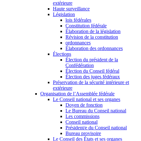
extérieure
Haute surveillance
Législation
lois fédérales
Constitution fédérale
Élaboration de la législation
Révision de la constitution
ordonnances
Élaboration des ordonnances
Élections
Élection du président de la
Confédération
Élection du Conseil fédéral
Élection des juges fédéraux
Préservation de la sécurité intérieure et
extérieure
Organisation de l’Assemblée fédérale
Le Conseil national et ses organes
Doyen de fonction
Le Bureau du Conseil national
Les commissions
Conseil national
Président/e du Conseil national
Bureau provisoire
Le Conseil des États et ses organes