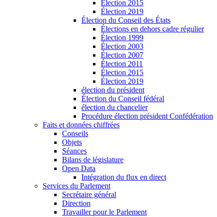
Élection 2015
Élection 2019
Élection du Conseil des États
Élections en dehors cadre régulier
Élection 1999
Élection 2003
Élection 2007
Élection 2011
Élection 2015
Élection 2019
élection du président
Élection du Conseil fédéral
élection du chancelier
Procédure élection président Confédération
Faits et données chiffrées
Conseils
Objets
Séances
Bilans de législature
Open Data
Intégration du flux en direct
Services du Parlement
Secrétaire général
Direction
Travailler pour le Parlement