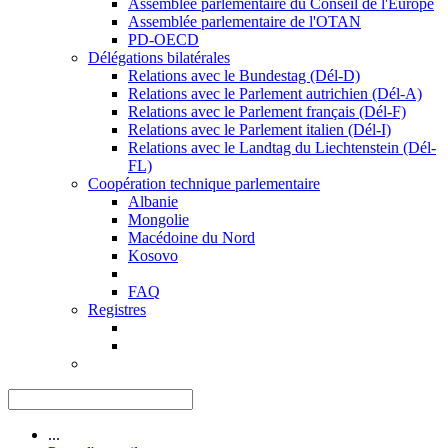
Assemblée parlementaire du Conseil de l'Europe
Assemblée parlementaire de l'OTAN
PD-OECD
Délégations bilatérales
Relations avec le Bundestag (Dél-D)
Relations avec le Parlement autrichien (Dél-A)
Relations avec le Parlement français (Dél-F)
Relations avec le Parlement italien (Dél-I)
Relations avec le Landtag du Liechtenstein (Dél-
FL)
Coopération technique parlementaire
Albanie
Mongolie
Macédoine du Nord
Kosovo
FAQ
Registres
...