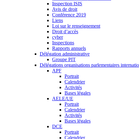
Inspection ISIS
Avis de droit
Conférence 2019
Liens
Loi sur le renseignement
Droit d’accès
cyber
Inspections
Rapports annuels
Délégation administrative
Groupe PIT
Délégations organisations parlementaires internati
APF
Portrait
Calendrier
Activités
Bases légales
AELE/UE
Portrait
Calendrier
Activités
Bases légales
DCE
Portrait
Calendrier