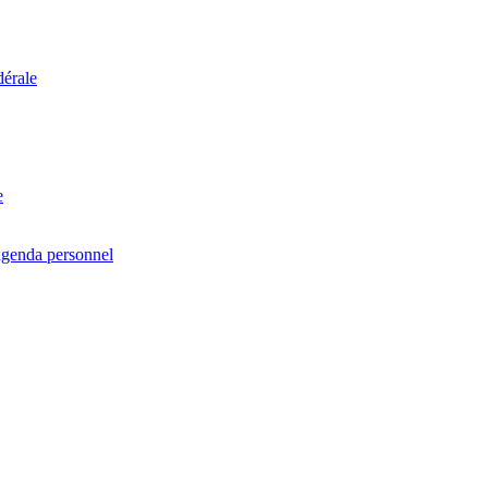
dérale
e
agenda personnel