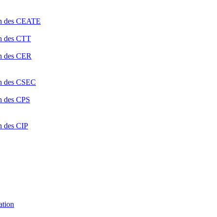
ion des CEATE
on des CTT
on des CER
ion des CSEC
on des CPS
n des CIP
ation