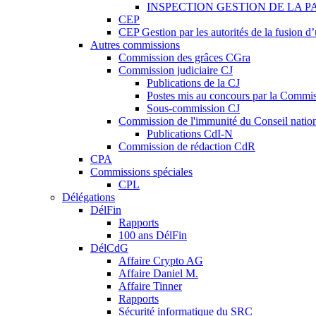
INSPECTION GESTION DE LA P
CEP
CEP Gestion par les autorités de la fusion 
Autres commissions
Commission des grâces CGra
Commission judiciaire CJ
Publications de la CJ
Postes mis au concours par la Commiss
Sous-commission CJ
Commission de l'immunité du Conseil natio
Publications CdI-N
Commission de rédaction CdR
CPA
Commissions spéciales
CPL
Délégations
DélFin
Rapports
100 ans DélFin
DélCdG
Affaire Crypto AG
Affaire Daniel M.
Affaire Tinner
Rapports
Sécurité informatique du SRC