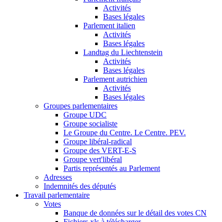
Activités
Bases légales
Parlement italien
Activités
Bases légales
Landtag du Liechtenstein
Activités
Bases légales
Parlement autrichien
Activités
Bases légales
Groupes parlementaires
Groupe UDC
Groupe socialiste
Le Groupe du Centre. Le Centre. PEV.
Groupe libéral-radical
Groupe des VERT-E-S
Groupe vert'libéral
Partis représentés au Parlement
Adresses
Indemnités des députés
Travail parlementaire
Votes
Banque de données sur le détail des votes CN
Fichiers xls à télécharger