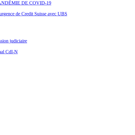
ANDÉMIE DE COVID-19
d’urgence de Credit Suisse avec UBS
ion judiciaire
nal CdI-N