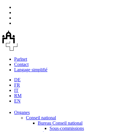
Parlnet
Contact
Langage simplifié
DE
FR
IT
RM
EN
Organes
Conseil national
Bureau Conseil national
Sous-commissions