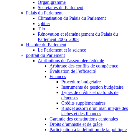
Organigramme
Secretaires du Parlement
Palais du Parlement
Climatisation du Palais du Parlement
splitter
Tilo
Rénovation et réaménagement du Palais du
Parlement 2006–2008
Histoire du Parlement
Le Parlement et la science
portrait du Parlement
Attributions de l’assemblée fédérale
Arbitrage des conflits de compétence
Évaluation de l’efficacité
Finances
Procédure budgétaire
Instruments de gestion budgétaire
Types de crédits et plafonds de
dépenses
Crédits supplémentaires
Budget assorti d’un plan intégré des
tâches et des finances
Garantie des constitutions cantonales
Droits d’amnistie et de grâce
Participation à la définition de la politique