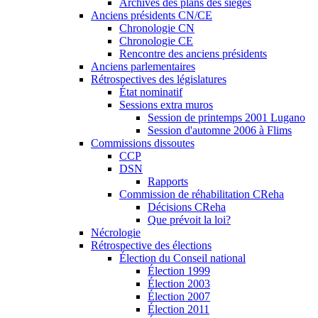
Archives des plans des sièges
Anciens présidents CN/CE
Chronologie CN
Chronologie CE
Rencontre des anciens présidents
Anciens parlementaires
Rétrospectives des législatures
État nominatif
Sessions extra muros
Session de printemps 2001 Lugano
Session d'automne 2006 à Flims
Commissions dissoutes
CCP
DSN
Rapports
Commission de réhabilitation CReha
Décisions CReha
Que prévoit la loi?
Nécrologie
Rétrospective des élections
Élection du Conseil national
Élection 1999
Élection 2003
Élection 2007
Élection 2011