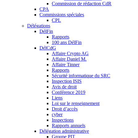
Commission de rédaction CdR
CPA
Commissions spéciales
CPL
Délégations
DélFin
Rapports
100 ans DélFin
DélCdG
Affaire Crypto AG
Affaire Daniel M.
Affaire Tinner
Rapports
Sécurité informatique du SRC
Inspection ISIS
Avis de droit
Conférence 2019
Liens
Loi sur le renseignement
Droit d’accès
cyber
Inspections
Rapports annuels
Délégation administrative
Groupe PIT