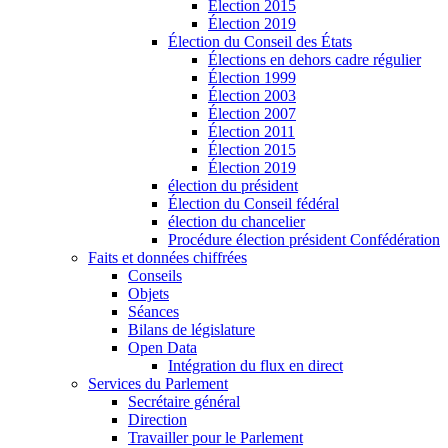
Élection 2015
Élection 2019
Élection du Conseil des États
Élections en dehors cadre régulier
Élection 1999
Élection 2003
Élection 2007
Élection 2011
Élection 2015
Élection 2019
élection du président
Élection du Conseil fédéral
élection du chancelier
Procédure élection président Confédération
Faits et données chiffrées
Conseils
Objets
Séances
Bilans de législature
Open Data
Intégration du flux en direct
Services du Parlement
Secrétaire général
Direction
Travailler pour le Parlement