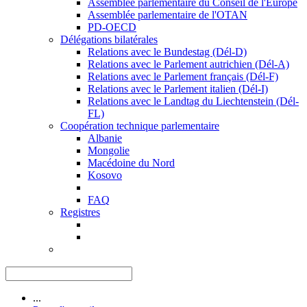
Assemblée parlementaire du Conseil de l'Europe
Assemblée parlementaire de l'OTAN
PD-OECD
Délégations bilatérales
Relations avec le Bundestag (Dél-D)
Relations avec le Parlement autrichien (Dél-A)
Relations avec le Parlement français (Dél-F)
Relations avec le Parlement italien (Dél-I)
Relations avec le Landtag du Liechtenstein (Dél-
FL)
Coopération technique parlementaire
Albanie
Mongolie
Macédoine du Nord
Kosovo
FAQ
Registres
...