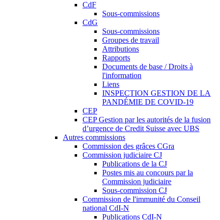
CdF
Sous-commissions
CdG
Sous-commissions
Groupes de travail
Attributions
Rapports
Documents de base / Droits à
l'information
Liens
INSPECTION GESTION DE LA
PANDÉMIE DE COVID-19
CEP
CEP Gestion par les autorités de la fusion
d’urgence de Credit Suisse avec UBS
Autres commissions
Commission des grâces CGra
Commission judiciaire CJ
Publications de la CJ
Postes mis au concours par la
Commission judiciaire
Sous-commission CJ
Commission de l'immunité du Conseil
national CdI-N
Publications CdI-N