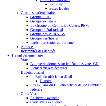
Activités
Bases légales
Groupes parlementaires
Groupe UDC
Groupe socialiste
Le Groupe du Centre. Le Centre. PEV.
Groupe libéral-radical
Groupe des VERT-E-S
Groupe vert'libéral
Partis représentés au Parlement
Adresses
Indemnités des députés
Travail parlementaire
Votes
Banque de données sur le détail des votes CN
Fichiers xls à télécharger
Bulletin officiel
Le Bulletin officiel en détail
Histoire
Les 125 ans du Bulletin officiel de I’Assemblée
fédérale
Curia Vista
Recherche avancée
Curia Vista expliquée