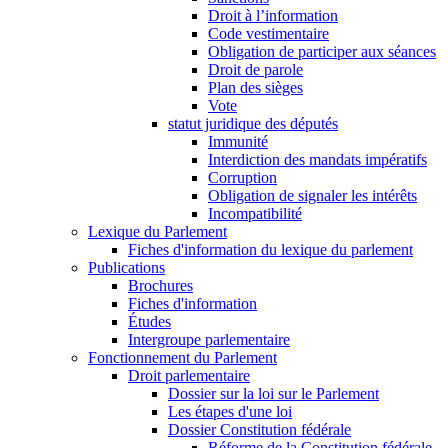
Droit à l’information
Code vestimentaire
Obligation de participer aux séances
Droit de parole
Plan des sièges
Vote
statut juridique des députés
Immunité
Interdiction des mandats impératifs
Corruption
Obligation de signaler les intérêts
Incompatibilité
Lexique du Parlement
Fiches d'information du lexique du parlement
Publications
Brochures
Fiches d'information
Études
Intergroupe parlementaire
Fonctionnement du Parlement
Droit parlementaire
Dossier sur la loi sur le Parlement
Les étapes d'une loi
Dossier Constitution fédérale
Réforme de la Constitution fédérale