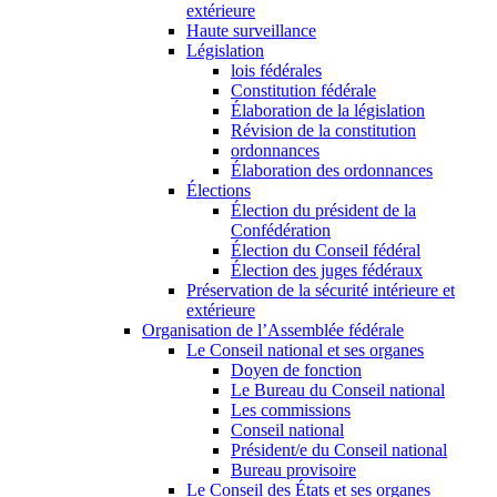
extérieure
Haute surveillance
Législation
lois fédérales
Constitution fédérale
Élaboration de la législation
Révision de la constitution
ordonnances
Élaboration des ordonnances
Élections
Élection du président de la
Confédération
Élection du Conseil fédéral
Élection des juges fédéraux
Préservation de la sécurité intérieure et
extérieure
Organisation de l’Assemblée fédérale
Le Conseil national et ses organes
Doyen de fonction
Le Bureau du Conseil national
Les commissions
Conseil national
Président/e du Conseil national
Bureau provisoire
Le Conseil des États et ses organes