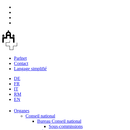
Parlnet
Contact
Langage simplifié
DE
FR
IT
RM
EN
Organes
Conseil national
Bureau Conseil national
Sous-commissions