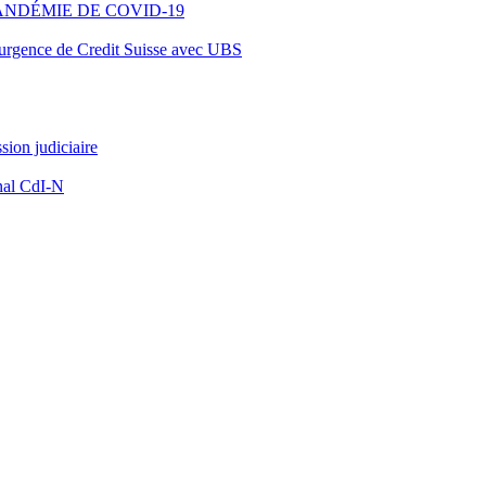
ANDÉMIE DE COVID-19
d’urgence de Credit Suisse avec UBS
ion judiciaire
nal CdI-N