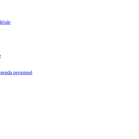
dérale
e
agenda personnel