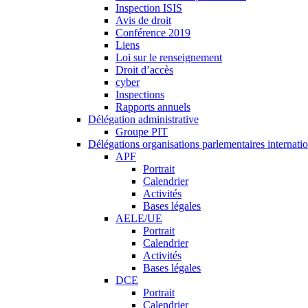
Inspection ISIS
Avis de droit
Conférence 2019
Liens
Loi sur le renseignement
Droit d’accès
cyber
Inspections
Rapports annuels
Délégation administrative
Groupe PIT
Délégations organisations parlementaires internati
APF
Portrait
Calendrier
Activités
Bases légales
AELE/UE
Portrait
Calendrier
Activités
Bases légales
DCE
Portrait
Calendrier