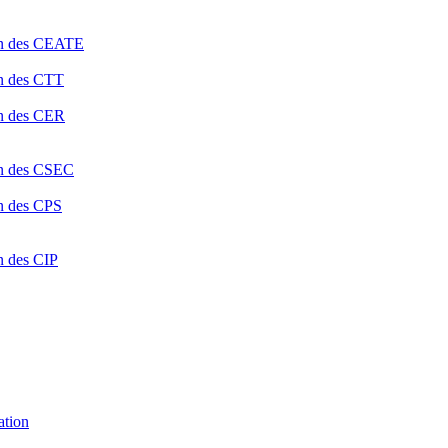
ion des CEATE
on des CTT
on des CER
ion des CSEC
on des CPS
n des CIP
ation