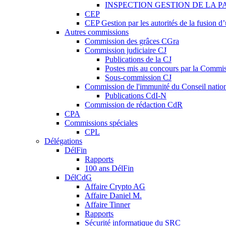
INSPECTION GESTION DE LA P
CEP
CEP Gestion par les autorités de la fusion 
Autres commissions
Commission des grâces CGra
Commission judiciaire CJ
Publications de la CJ
Postes mis au concours par la Commiss
Sous-commission CJ
Commission de l'immunité du Conseil natio
Publications CdI-N
Commission de rédaction CdR
CPA
Commissions spéciales
CPL
Délégations
DélFin
Rapports
100 ans DélFin
DélCdG
Affaire Crypto AG
Affaire Daniel M.
Affaire Tinner
Rapports
Sécurité informatique du SRC