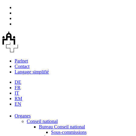
Parlnet
Contact
Langage simplifié
DE
FR
IT
RM
EN
Organes
Conseil national
Bureau Conseil national
Sous-commissions