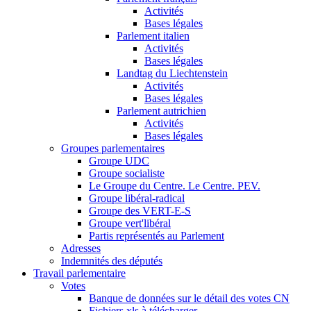
Activités
Bases légales
Parlement italien
Activités
Bases légales
Landtag du Liechtenstein
Activités
Bases légales
Parlement autrichien
Activités
Bases légales
Groupes parlementaires
Groupe UDC
Groupe socialiste
Le Groupe du Centre. Le Centre. PEV.
Groupe libéral-radical
Groupe des VERT-E-S
Groupe vert'libéral
Partis représentés au Parlement
Adresses
Indemnités des députés
Travail parlementaire
Votes
Banque de données sur le détail des votes CN
Fichiers xls à télécharger