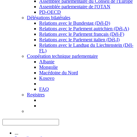
Assemblée parlementaire du Conseil de l'Europe
Assemblée parlementaire de l'OTAN
PD-OECD
Délégations bilatérales
Relations avec le Bundestag (Dél-D)
Relations avec le Parlement autrichien (Dél-A)
Relations avec le Parlement français (Dél-F)
Relations avec le Parlement italien (Dél-I)
Relations avec le Landtag du Liechtenstein (Dél-
FL)
Coopération technique parlementaire
Albanie
Mongolie
Macédoine du Nord
Kosovo
FAQ
Registres
...