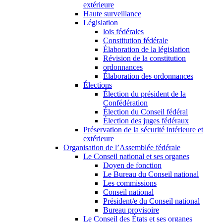
extérieure
Haute surveillance
Législation
lois fédérales
Constitution fédérale
Élaboration de la législation
Révision de la constitution
ordonnances
Élaboration des ordonnances
Élections
Élection du président de la
Confédération
Élection du Conseil fédéral
Élection des juges fédéraux
Préservation de la sécurité intérieure et
extérieure
Organisation de l’Assemblée fédérale
Le Conseil national et ses organes
Doyen de fonction
Le Bureau du Conseil national
Les commissions
Conseil national
Président/e du Conseil national
Bureau provisoire
Le Conseil des États et ses organes