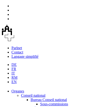
Parlnet
Contact
Langage simplifié
DE
FR
IT
RM
EN
Organes
Conseil national
Bureau Conseil national
Sous-commissions