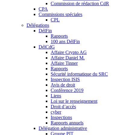
Commission de rédaction CdR
CPA
Commissions spéciales
CPL
Délégations
DélFin
Rapports
100 ans DélFin
DélCdG
Affaire Crypto AG
Affaire Daniel M.
Affaire Tinner
Rapports
Sécurité informatique du SRC
Inspection ISIS
Avis de droit
Conférence 2019
Liens
Loi sur le renseignement
Droit d’accès
cyber
Inspections
Rapports annuels
Délégation administrative
Groupe PIT