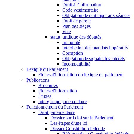
Droit à l’information
Code vestimentaire
Obligation de participer aux séances
Droit de parole
Plan des sièges
Vote
statut juridique des députés
Immunité
Interdiction des mandats impératifs
Corruption
Obligation de signaler les intérêts
Incompatibilité
Lexique du Parlement
Fiches d'information du lexique du parlement
Publications
Brochures
Fiches d'information
Études
Intergroupe parlementaire
Fonctionnement du Parlement
Droit parlementaire
Dossier sur la loi sur le Parlement
Les étapes d'une loi
Dossier Constitution fédérale
Réforme de la Constitution fédérale