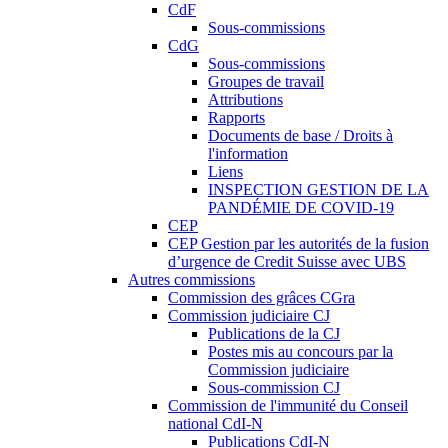
CdF
Sous-commissions
CdG
Sous-commissions
Groupes de travail
Attributions
Rapports
Documents de base / Droits à
l'information
Liens
INSPECTION GESTION DE LA
PANDÉMIE DE COVID-19
CEP
CEP Gestion par les autorités de la fusion
d’urgence de Credit Suisse avec UBS
Autres commissions
Commission des grâces CGra
Commission judiciaire CJ
Publications de la CJ
Postes mis au concours par la
Commission judiciaire
Sous-commission CJ
Commission de l'immunité du Conseil
national CdI-N
Publications CdI-N