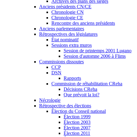
Archives des plans des sièges
Anciens présidents CN/CE
Chronologie CN
Chronologie CE
Rencontre des anciens présidents
Anciens parlementaires
Rétrospectives des législatures
État nominatif
Sessions extra muros
Session de printemps 2001 Lugano
Session d'automne 2006 à Flims
Commissions dissoutes
CCP
DSN
Rapports
Commission de réhabilitation CReha
Décisions CReha
Que prévoit la loi?
Nécrologie
Rétrospective des élections
Élection du Conseil national
Élection 1999
Élection 2003
Élection 2007
Élection 2011