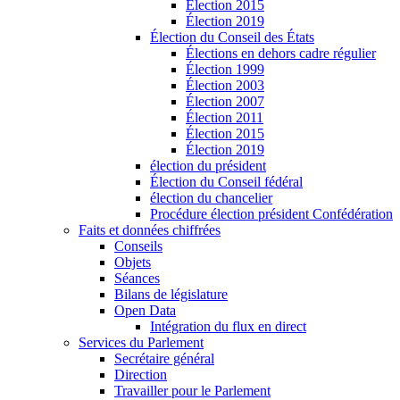
Élection 2015
Élection 2019
Élection du Conseil des États
Élections en dehors cadre régulier
Élection 1999
Élection 2003
Élection 2007
Élection 2011
Élection 2015
Élection 2019
élection du président
Élection du Conseil fédéral
élection du chancelier
Procédure élection président Confédération
Faits et données chiffrées
Conseils
Objets
Séances
Bilans de législature
Open Data
Intégration du flux en direct
Services du Parlement
Secrétaire général
Direction
Travailler pour le Parlement