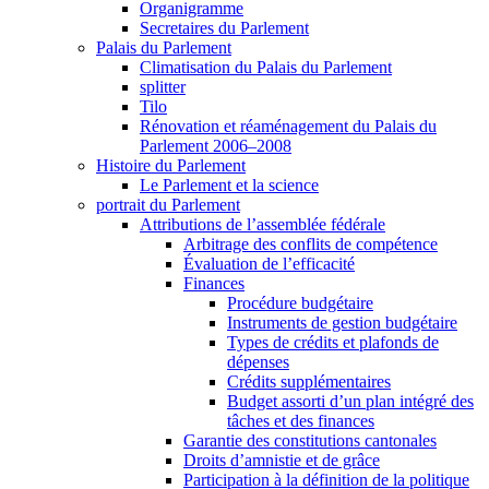
Organigramme
Secretaires du Parlement
Palais du Parlement
Climatisation du Palais du Parlement
splitter
Tilo
Rénovation et réaménagement du Palais du
Parlement 2006–2008
Histoire du Parlement
Le Parlement et la science
portrait du Parlement
Attributions de l’assemblée fédérale
Arbitrage des conflits de compétence
Évaluation de l’efficacité
Finances
Procédure budgétaire
Instruments de gestion budgétaire
Types de crédits et plafonds de
dépenses
Crédits supplémentaires
Budget assorti d’un plan intégré des
tâches et des finances
Garantie des constitutions cantonales
Droits d’amnistie et de grâce
Participation à la définition de la politique