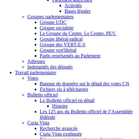
Activités
Bases légales
Groupes parlementaires
Groupe UDC
Groupe socialiste
Le Groupe du Centre. Le Centre. PEV.
Groupe libéral-radical
Groupe des VERT-E-S
Groupe vert'libéral
Partis représentés au Parlement
Adresses
Indemnités des députés
Travail parlementaire
Votes
Banque de données sur le détail des votes CN
Fichiers xls à télécharger
Bulletin officiel
Le Bulletin officiel en détail
Histoire
Les 125 ans du Bulletin officiel de I’Assemblée
fédérale
Curia Vista
Recherche avancée
Curia Vista expliquée