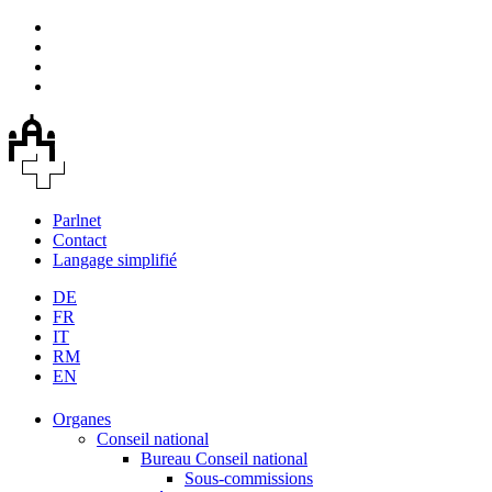
Parlnet
Contact
Langage simplifié
DE
FR
IT
RM
EN
Organes
Conseil national
Bureau Conseil national
Sous-commissions