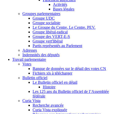
Activités
Bases légales
Groupes parlementaires
Groupe UDC
Groupe socialiste
Le Groupe du Centre. Le Centre. PEV.
Groupe libéral-radical
Groupe des VERT-E-S
Groupe vert'libéral
Partis représentés au Parlement
Adresses
Indemnités des députés
Travail parlementaire
Votes
Banque de données sur le détail des votes CN
Fichiers xls à télécharger
Bulletin officiel
Le Bulletin officiel en détail
Histoire
Les 125 ans du Bulletin officiel de I’Assemblée
fédérale
Curia Vista
Recherche avancée
Curia Vista expliquée