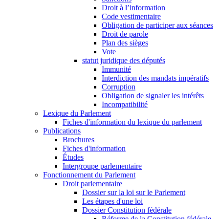
Droit à l’information
Code vestimentaire
Obligation de participer aux séances
Droit de parole
Plan des sièges
Vote
statut juridique des députés
Immunité
Interdiction des mandats impératifs
Corruption
Obligation de signaler les intérêts
Incompatibilité
Lexique du Parlement
Fiches d'information du lexique du parlement
Publications
Brochures
Fiches d'information
Études
Intergroupe parlementaire
Fonctionnement du Parlement
Droit parlementaire
Dossier sur la loi sur le Parlement
Les étapes d'une loi
Dossier Constitution fédérale
Réforme de la Constitution fédérale