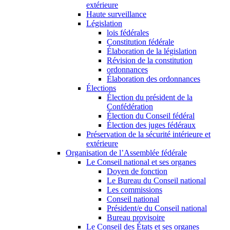
extérieure
Haute surveillance
Législation
lois fédérales
Constitution fédérale
Élaboration de la législation
Révision de la constitution
ordonnances
Élaboration des ordonnances
Élections
Élection du président de la
Confédération
Élection du Conseil fédéral
Élection des juges fédéraux
Préservation de la sécurité intérieure et
extérieure
Organisation de l’Assemblée fédérale
Le Conseil national et ses organes
Doyen de fonction
Le Bureau du Conseil national
Les commissions
Conseil national
Président/e du Conseil national
Bureau provisoire
Le Conseil des États et ses organes