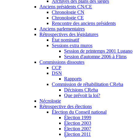
Archives des plans des sièges
Anciens présidents CN/CE
Chronologie CN
Chronologie CE
Rencontre des anciens présidents
Anciens parlementaires
Rétrospectives des législatures
État nominatif
Sessions extra muros
Session de printemps 2001 Lugano
Session d'automne 2006 à Flims
Commissions dissoutes
CCP
DSN
Rapports
Commission de réhabilitation CReha
Décisions CReha
Que prévoit la loi?
Nécrologie
Rétrospective des élections
Élection du Conseil national
Élection 1999
Élection 2003
Élection 2007
Élection 2011