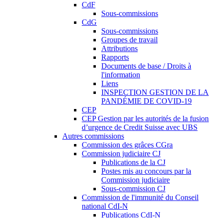
CdF
Sous-commissions
CdG
Sous-commissions
Groupes de travail
Attributions
Rapports
Documents de base / Droits à
l'information
Liens
INSPECTION GESTION DE LA
PANDÉMIE DE COVID-19
CEP
CEP Gestion par les autorités de la fusion
d’urgence de Credit Suisse avec UBS
Autres commissions
Commission des grâces CGra
Commission judiciaire CJ
Publications de la CJ
Postes mis au concours par la
Commission judiciaire
Sous-commission CJ
Commission de l'immunité du Conseil
national CdI-N
Publications CdI-N