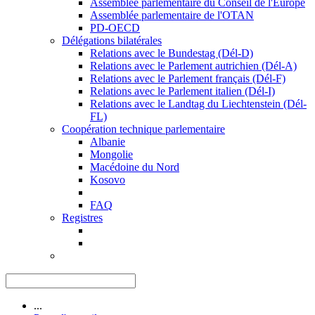
Assemblée parlementaire du Conseil de l'Europe
Assemblée parlementaire de l'OTAN
PD-OECD
Délégations bilatérales
Relations avec le Bundestag (Dél-D)
Relations avec le Parlement autrichien (Dél-A)
Relations avec le Parlement français (Dél-F)
Relations avec le Parlement italien (Dél-I)
Relations avec le Landtag du Liechtenstein (Dél-
FL)
Coopération technique parlementaire
Albanie
Mongolie
Macédoine du Nord
Kosovo
FAQ
Registres
...