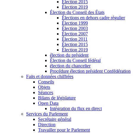
Élection 2015
Élection 2019
Élection du Conseil des États
Élections en dehors cadre régulier
Élection 1999
Élection 2003
Élection 2007
Élection 2011
Élection 2015
Élection 2019
élection du président
Élection du Conseil fédéral
élection du chancelier
Procédure élection président Confédération
Faits et données chiffrées
Conseils
Objets
Séances
Bilans de législature
Open Data
Intégration du flux en direct
Services du Parlement
Secrétaire général
Direction
Travailler pour le Parlement