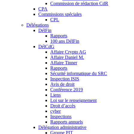
Commission de rédaction CdR
CPA
Commissions spéciales
CPL
Délégations
DélFin
Rapports
100 ans DélFin
DélCdG
Affaire Crypto AG
Affaire Daniel M.
Affaire Tinner
Rapports
Sécurité informatique du SRC
Inspection ISIS
Avis de droit
Conférence 2019
Liens
Loi sur le renseignement
Droit d’accès
cyber
Inspections
Rapports annuels
Délégation administrative
Groupe PIT