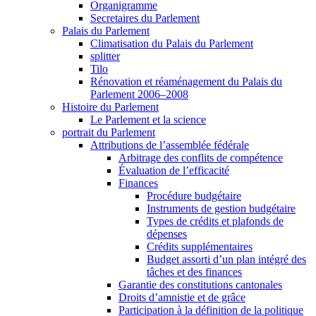
Organigramme
Secretaires du Parlement
Palais du Parlement
Climatisation du Palais du Parlement
splitter
Tilo
Rénovation et réaménagement du Palais du
Parlement 2006–2008
Histoire du Parlement
Le Parlement et la science
portrait du Parlement
Attributions de l’assemblée fédérale
Arbitrage des conflits de compétence
Évaluation de l’efficacité
Finances
Procédure budgétaire
Instruments de gestion budgétaire
Types de crédits et plafonds de
dépenses
Crédits supplémentaires
Budget assorti d’un plan intégré des
tâches et des finances
Garantie des constitutions cantonales
Droits d’amnistie et de grâce
Participation à la définition de la politique