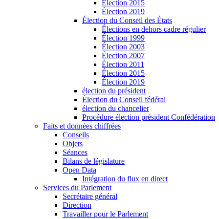
Élection 2015
Élection 2019
Élection du Conseil des États
Élections en dehors cadre régulier
Élection 1999
Élection 2003
Élection 2007
Élection 2011
Élection 2015
Élection 2019
élection du président
Élection du Conseil fédéral
élection du chancelier
Procédure élection président Confédération
Faits et données chiffrées
Conseils
Objets
Séances
Bilans de législature
Open Data
Intégration du flux en direct
Services du Parlement
Secrétaire général
Direction
Travailler pour le Parlement