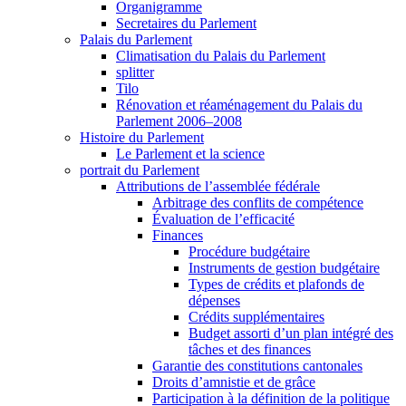
Organigramme
Secretaires du Parlement
Palais du Parlement
Climatisation du Palais du Parlement
splitter
Tilo
Rénovation et réaménagement du Palais du
Parlement 2006–2008
Histoire du Parlement
Le Parlement et la science
portrait du Parlement
Attributions de l’assemblée fédérale
Arbitrage des conflits de compétence
Évaluation de l’efficacité
Finances
Procédure budgétaire
Instruments de gestion budgétaire
Types de crédits et plafonds de
dépenses
Crédits supplémentaires
Budget assorti d’un plan intégré des
tâches et des finances
Garantie des constitutions cantonales
Droits d’amnistie et de grâce
Participation à la définition de la politique