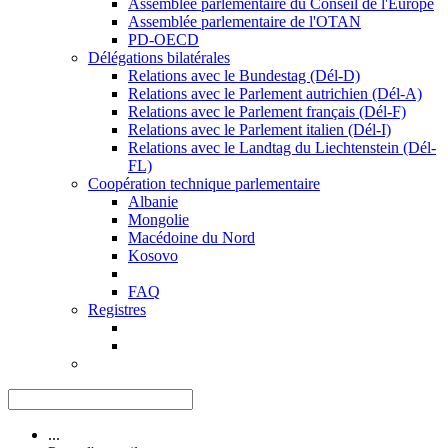
Assemblée parlementaire du Conseil de l'Europe
Assemblée parlementaire de l'OTAN
PD-OECD
Délégations bilatérales
Relations avec le Bundestag (Dél-D)
Relations avec le Parlement autrichien (Dél-A)
Relations avec le Parlement français (Dél-F)
Relations avec le Parlement italien (Dél-I)
Relations avec le Landtag du Liechtenstein (Dél-
FL)
Coopération technique parlementaire
Albanie
Mongolie
Macédoine du Nord
Kosovo
FAQ
Registres
...