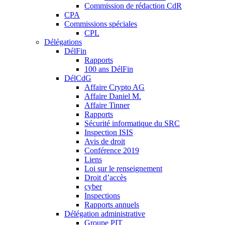
Commission de rédaction CdR
CPA
Commissions spéciales
CPL
Délégations
DélFin
Rapports
100 ans DélFin
DélCdG
Affaire Crypto AG
Affaire Daniel M.
Affaire Tinner
Rapports
Sécurité informatique du SRC
Inspection ISIS
Avis de droit
Conférence 2019
Liens
Loi sur le renseignement
Droit d’accès
cyber
Inspections
Rapports annuels
Délégation administrative
Groupe PIT