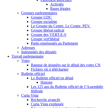
Activités
Bases légales
Groupes parlementaires
Groupe UDC
Groupe socialiste
Le Groupe du Centre. Le Centre. PEV.
Groupe libéral-radical
Groupe des VERT-E-S
Groupe vert'libéral
Partis représentés au Parlement
Adresses
Indemnités des députés
Travail parlementaire
Votes
Banque de données sur le détail des votes CN
Fichiers xls à télécharger
Bulletin officiel
Le Bulletin officiel en détail
Histoire
Les 125 ans du Bulletin officiel de I’Assemblée
fédérale
Curia Vista
Recherche avancée
Curia Vista expliquée