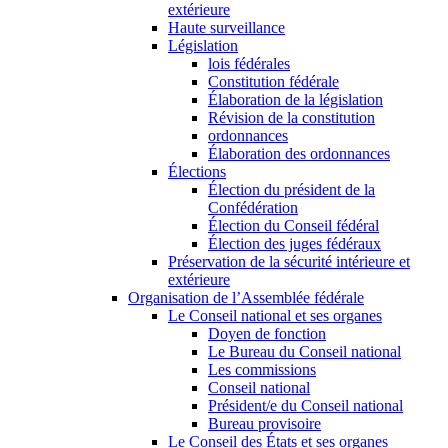
extérieure
Haute surveillance
Législation
lois fédérales
Constitution fédérale
Élaboration de la législation
Révision de la constitution
ordonnances
Élaboration des ordonnances
Élections
Élection du président de la
Confédération
Élection du Conseil fédéral
Élection des juges fédéraux
Préservation de la sécurité intérieure et
extérieure
Organisation de l’Assemblée fédérale
Le Conseil national et ses organes
Doyen de fonction
Le Bureau du Conseil national
Les commissions
Conseil national
Président/e du Conseil national
Bureau provisoire
Le Conseil des États et ses organes