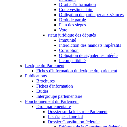
Droit à l’information
Code vestimentaire
Obligation de participer aux séances
Droit de parole
Plan des sièges
Vote
statut juridique des députés
Immunité
Interdiction des mandats impératifs
Corruption
Obligation de signaler les intérêts
Incompatibilité
Lexique du Parlement
Fiches d'information du lexique du parlement
Publications
Brochures
Fiches d'information
Études
Intergroupe parlementaire
Fonctionnement du Parlement
Droit parlementaire
Dossier sur la loi sur le Parlement
Les étapes d'une loi
Dossier Constitution fédérale
Réforme de la Constitution fédérale