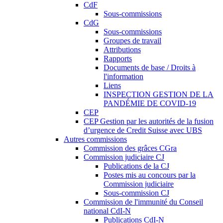
CdF
Sous-commissions
CdG
Sous-commissions
Groupes de travail
Attributions
Rapports
Documents de base / Droits à
l'information
Liens
INSPECTION GESTION DE LA
PANDÉMIE DE COVID-19
CEP
CEP Gestion par les autorités de la fusion
d’urgence de Credit Suisse avec UBS
Autres commissions
Commission des grâces CGra
Commission judiciaire CJ
Publications de la CJ
Postes mis au concours par la
Commission judiciaire
Sous-commission CJ
Commission de l'immunité du Conseil
national CdI-N
Publications CdI-N