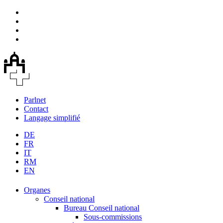
Parlnet
Contact
Langage simplifié
DE
FR
IT
RM
EN
Organes
Conseil national
Bureau Conseil national
Sous-commissions