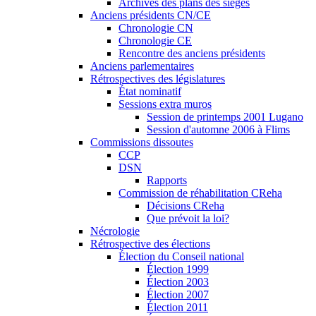
Archives des plans des sièges
Anciens présidents CN/CE
Chronologie CN
Chronologie CE
Rencontre des anciens présidents
Anciens parlementaires
Rétrospectives des législatures
État nominatif
Sessions extra muros
Session de printemps 2001 Lugano
Session d'automne 2006 à Flims
Commissions dissoutes
CCP
DSN
Rapports
Commission de réhabilitation CReha
Décisions CReha
Que prévoit la loi?
Nécrologie
Rétrospective des élections
Élection du Conseil national
Élection 1999
Élection 2003
Élection 2007
Élection 2011