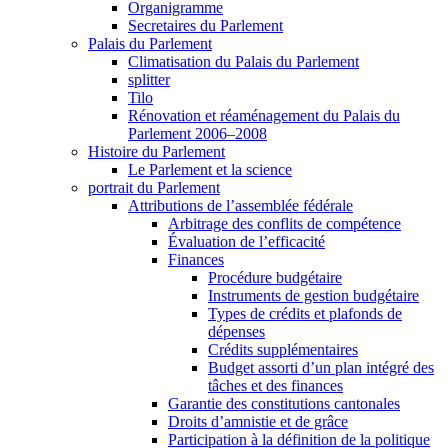
Organigramme
Secretaires du Parlement
Palais du Parlement
Climatisation du Palais du Parlement
splitter
Tilo
Rénovation et réaménagement du Palais du
Parlement 2006–2008
Histoire du Parlement
Le Parlement et la science
portrait du Parlement
Attributions de l’assemblée fédérale
Arbitrage des conflits de compétence
Évaluation de l’efficacité
Finances
Procédure budgétaire
Instruments de gestion budgétaire
Types de crédits et plafonds de
dépenses
Crédits supplémentaires
Budget assorti d’un plan intégré des
tâches et des finances
Garantie des constitutions cantonales
Droits d’amnistie et de grâce
Participation à la définition de la politique