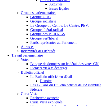
Activités
Bases légales
Groupes parlementaires
Groupe UDC
Groupe socialiste
Le Groupe du Centre. Le Centre. PEV.
Groupe libéral-radical
Groupe des VERT-E-S
Groupe vert'libéral
Partis représentés au Parlement
Adresses
Indemnités des députés
Travail parlementaire
Votes
Banque de données sur le détail des votes CN
Fichiers xls à télécharger
Bulletin officiel
Le Bulletin officiel en détail
Histoire
Les 125 ans du Bulletin officiel de I’Assemblée
fédérale
Curia Vista
Recherche avancée
Curia Vista expliquée