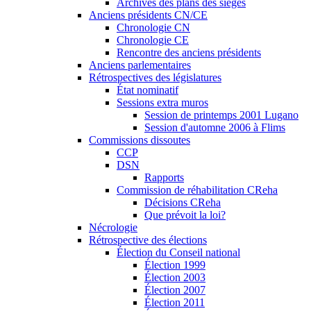
Archives des plans des sièges
Anciens présidents CN/CE
Chronologie CN
Chronologie CE
Rencontre des anciens présidents
Anciens parlementaires
Rétrospectives des législatures
État nominatif
Sessions extra muros
Session de printemps 2001 Lugano
Session d'automne 2006 à Flims
Commissions dissoutes
CCP
DSN
Rapports
Commission de réhabilitation CReha
Décisions CReha
Que prévoit la loi?
Nécrologie
Rétrospective des élections
Élection du Conseil national
Élection 1999
Élection 2003
Élection 2007
Élection 2011