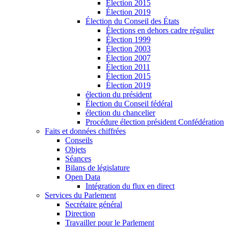
Élection 2015
Élection 2019
Élection du Conseil des États
Élections en dehors cadre régulier
Élection 1999
Élection 2003
Élection 2007
Élection 2011
Élection 2015
Élection 2019
élection du président
Élection du Conseil fédéral
élection du chancelier
Procédure élection président Confédération
Faits et données chiffrées
Conseils
Objets
Séances
Bilans de législature
Open Data
Intégration du flux en direct
Services du Parlement
Secrétaire général
Direction
Travailler pour le Parlement