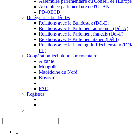
Assemblée parlementaire du Conseil de l'Europe
Assemblée parlementaire de l'OTAN
PD-OECD
Délégations bilatérales
Relations avec le Bundestag (Dél-D)
Relations avec le Parlement autrichien (Dél-A)
Relations avec le Parlement français (Dél-F)
Relations avec le Parlement italien (Dél-I)
Relations avec le Landtag du Liechtenstein (Dél-
FL)
Coopération technique parlementaire
Albanie
Mongolie
Macédoine du Nord
Kosovo
FAQ
Registres
...