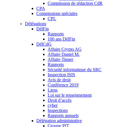
Commission de rédaction CdR
CPA
Commissions spéciales
CPL
Délégations
DélFin
Rapports
100 ans DélFin
DélCdG
Affaire Crypto AG
Affaire Daniel M.
Affaire Tinner
Rapports
Sécurité informatique du SRC
Inspection ISIS
Avis de droit
Conférence 2019
Liens
Loi sur le renseignement
Droit d’accès
cyber
Inspections
Rapports annuels
Délégation administrative
Groupe PIT