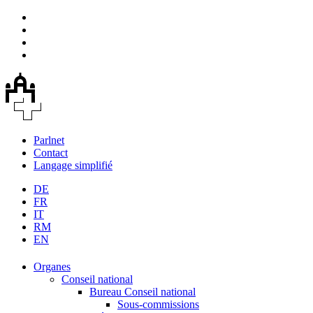
Parlnet
Contact
Langage simplifié
DE
FR
IT
RM
EN
Organes
Conseil national
Bureau Conseil national
Sous-commissions