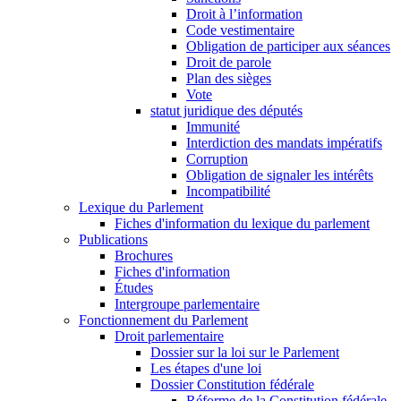
Droit à l’information
Code vestimentaire
Obligation de participer aux séances
Droit de parole
Plan des sièges
Vote
statut juridique des députés
Immunité
Interdiction des mandats impératifs
Corruption
Obligation de signaler les intérêts
Incompatibilité
Lexique du Parlement
Fiches d'information du lexique du parlement
Publications
Brochures
Fiches d'information
Études
Intergroupe parlementaire
Fonctionnement du Parlement
Droit parlementaire
Dossier sur la loi sur le Parlement
Les étapes d'une loi
Dossier Constitution fédérale
Réforme de la Constitution fédérale