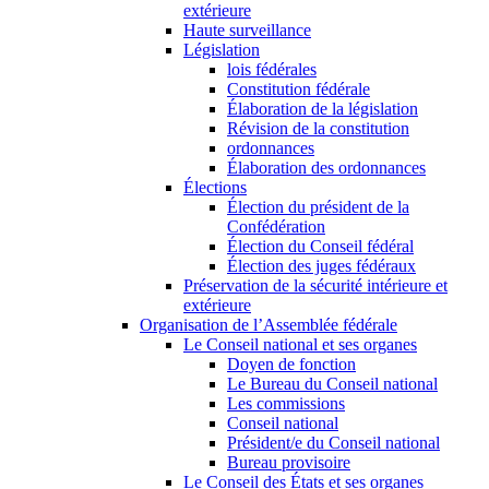
extérieure
Haute surveillance
Législation
lois fédérales
Constitution fédérale
Élaboration de la législation
Révision de la constitution
ordonnances
Élaboration des ordonnances
Élections
Élection du président de la
Confédération
Élection du Conseil fédéral
Élection des juges fédéraux
Préservation de la sécurité intérieure et
extérieure
Organisation de l’Assemblée fédérale
Le Conseil national et ses organes
Doyen de fonction
Le Bureau du Conseil national
Les commissions
Conseil national
Président/e du Conseil national
Bureau provisoire
Le Conseil des États et ses organes