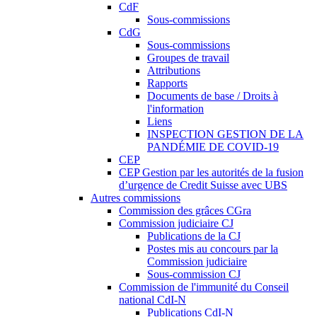
CdF
Sous-commissions
CdG
Sous-commissions
Groupes de travail
Attributions
Rapports
Documents de base / Droits à
l'information
Liens
INSPECTION GESTION DE LA
PANDÉMIE DE COVID-19
CEP
CEP Gestion par les autorités de la fusion
d’urgence de Credit Suisse avec UBS
Autres commissions
Commission des grâces CGra
Commission judiciaire CJ
Publications de la CJ
Postes mis au concours par la
Commission judiciaire
Sous-commission CJ
Commission de l'immunité du Conseil
national CdI-N
Publications CdI-N