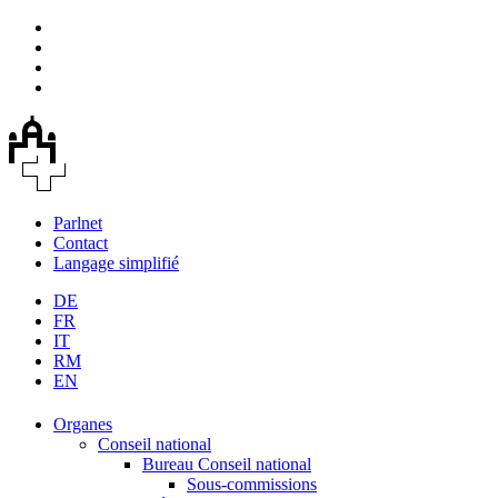
Parlnet
Contact
Langage simplifié
DE
FR
IT
RM
EN
Organes
Conseil national
Bureau Conseil national
Sous-commissions