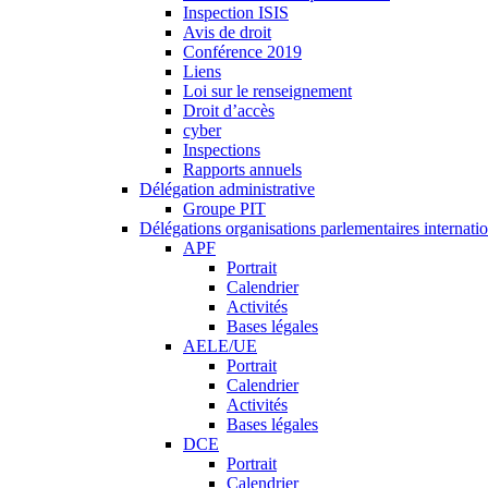
Inspection ISIS
Avis de droit
Conférence 2019
Liens
Loi sur le renseignement
Droit d’accès
cyber
Inspections
Rapports annuels
Délégation administrative
Groupe PIT
Délégations organisations parlementaires internati
APF
Portrait
Calendrier
Activités
Bases légales
AELE/UE
Portrait
Calendrier
Activités
Bases légales
DCE
Portrait
Calendrier