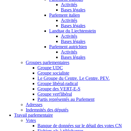
Activités
Bases légales
Parlement italien
Activités
Bases légales
Landtag du Liechtenstein
Activités
Bases légales
Parlement autrichien
Activités
Bases légales
Groupes parlementaires
Groupe UDC
Groupe socialiste
Le Groupe du Centre. Le Centre. PEV.
Groupe libéral-radical
Groupe des VERT-E-S
Groupe vert'libéral
Partis représentés au Parlement
Adresses
Indemnités des députés
Travail parlementaire
Votes
Banque de données sur le détail des votes CN
Fichiers xls à télécharger