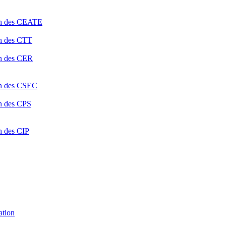
ion des CEATE
on des CTT
on des CER
ion des CSEC
on des CPS
n des CIP
ation