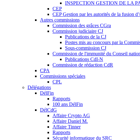
INSPECTION GESTION DE LA P
CEP
CEP Gestion par les autorités de la fusion 
Autres commissions
Commission des grâces CGra
Commission judiciaire CJ
Publications de la CJ
Postes mis au concours par la Commiss
Sous-commission CJ
Commission de l'immunité du Conseil natio
Publications CdI-N
Commission de rédaction CdR
CPA
Commissions spéciales
CPL
Délégations
DélFin
Rapports
100 ans DélFin
DélCdG
Affaire Crypto AG
Affaire Daniel M.
Affaire Tinner
Rapports
Sécurité informatique du SRC