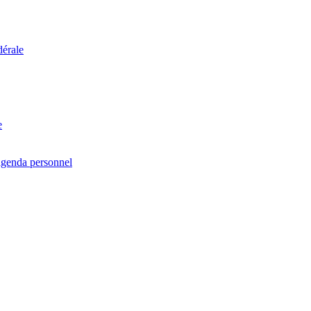
dérale
e
agenda personnel