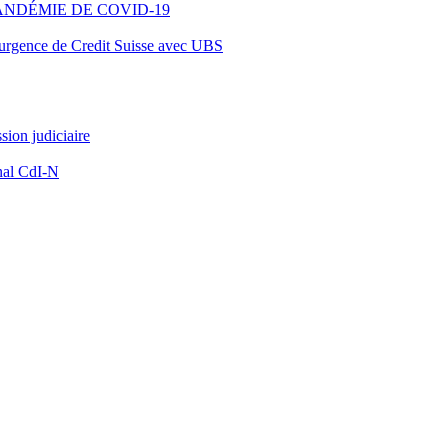
ANDÉMIE DE COVID-19
d’urgence de Credit Suisse avec UBS
ion judiciaire
nal CdI-N