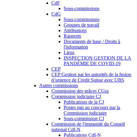
CdF
Sous-commissions
CdG
Sous-commissions
Groupes de travail
Attributions
Rapports
Documents de base / Droits à
l'information
Liens
INSPECTION GESTION DE LA
PANDÉMIE DE COVID-19
CEP
CEP Gestion par les autorités de la fusion
d’urgence de Credit Suisse avec UBS
Autres commissions
Commission des grâces CGra
Commission judiciaire CJ
Publications de la CJ
Postes mis au concours par la
Commission judiciaire
Sous-commission CJ
Commission de l'immunité du Conseil
national CdI-N
Publications CdI-N