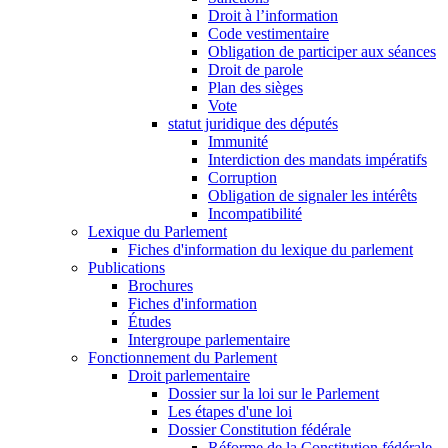
Droit à l’information
Code vestimentaire
Obligation de participer aux séances
Droit de parole
Plan des sièges
Vote
statut juridique des députés
Immunité
Interdiction des mandats impératifs
Corruption
Obligation de signaler les intérêts
Incompatibilité
Lexique du Parlement
Fiches d'information du lexique du parlement
Publications
Brochures
Fiches d'information
Études
Intergroupe parlementaire
Fonctionnement du Parlement
Droit parlementaire
Dossier sur la loi sur le Parlement
Les étapes d'une loi
Dossier Constitution fédérale
Réforme de la Constitution fédérale