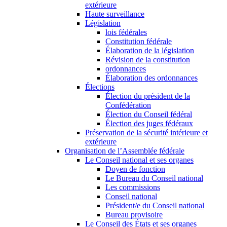
extérieure
Haute surveillance
Législation
lois fédérales
Constitution fédérale
Élaboration de la législation
Révision de la constitution
ordonnances
Élaboration des ordonnances
Élections
Élection du président de la
Confédération
Élection du Conseil fédéral
Élection des juges fédéraux
Préservation de la sécurité intérieure et
extérieure
Organisation de l’Assemblée fédérale
Le Conseil national et ses organes
Doyen de fonction
Le Bureau du Conseil national
Les commissions
Conseil national
Président/e du Conseil national
Bureau provisoire
Le Conseil des États et ses organes