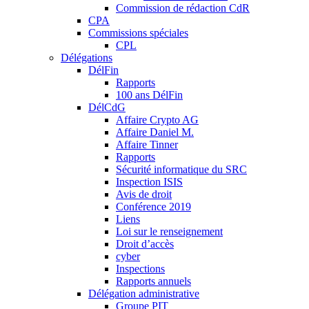
Commission de rédaction CdR
CPA
Commissions spéciales
CPL
Délégations
DélFin
Rapports
100 ans DélFin
DélCdG
Affaire Crypto AG
Affaire Daniel M.
Affaire Tinner
Rapports
Sécurité informatique du SRC
Inspection ISIS
Avis de droit
Conférence 2019
Liens
Loi sur le renseignement
Droit d’accès
cyber
Inspections
Rapports annuels
Délégation administrative
Groupe PIT