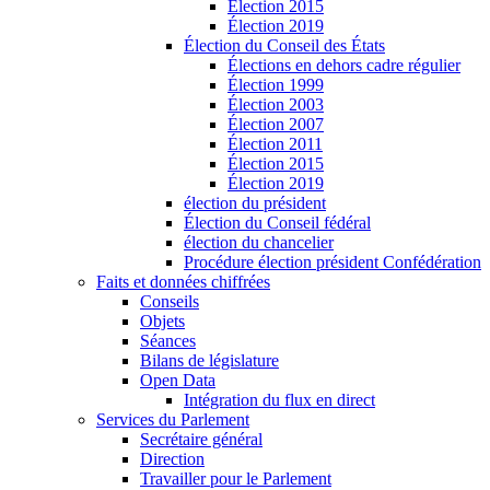
Élection 2015
Élection 2019
Élection du Conseil des États
Élections en dehors cadre régulier
Élection 1999
Élection 2003
Élection 2007
Élection 2011
Élection 2015
Élection 2019
élection du président
Élection du Conseil fédéral
élection du chancelier
Procédure élection président Confédération
Faits et données chiffrées
Conseils
Objets
Séances
Bilans de législature
Open Data
Intégration du flux en direct
Services du Parlement
Secrétaire général
Direction
Travailler pour le Parlement