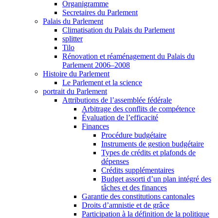
Organigramme
Secretaires du Parlement
Palais du Parlement
Climatisation du Palais du Parlement
splitter
Tilo
Rénovation et réaménagement du Palais du
Parlement 2006–2008
Histoire du Parlement
Le Parlement et la science
portrait du Parlement
Attributions de l’assemblée fédérale
Arbitrage des conflits de compétence
Évaluation de l’efficacité
Finances
Procédure budgétaire
Instruments de gestion budgétaire
Types de crédits et plafonds de
dépenses
Crédits supplémentaires
Budget assorti d’un plan intégré des
tâches et des finances
Garantie des constitutions cantonales
Droits d’amnistie et de grâce
Participation à la définition de la politique