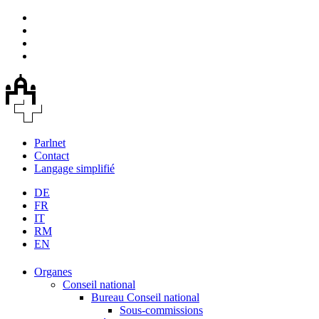
Parlnet
Contact
Langage simplifié
DE
FR
IT
RM
EN
Organes
Conseil national
Bureau Conseil national
Sous-commissions