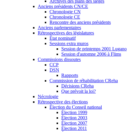
Archives des plans des sièges
Anciens présidents CN/CE
Chronologie CN
Chronologie CE
Rencontre des anciens présidents
Anciens parlementaires
Rétrospectives des législatures
État nominatif
Sessions extra muros
Session de printemps 2001 Lugano
Session d'automne 2006 à Flims
Commissions dissoutes
CCP
DSN
Rapports
Commission de réhabilitation CReha
Décisions CReha
Que prévoit la loi?
Nécrologie
Rétrospective des élections
Élection du Conseil national
Élection 1999
Élection 2003
Élection 2007
Élection 2011