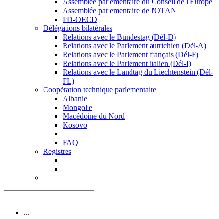
Assemblée parlementaire du Conseil de l'Europe
Assemblée parlementaire de l'OTAN
PD-OECD
Délégations bilatérales
Relations avec le Bundestag (Dél-D)
Relations avec le Parlement autrichien (Dél-A)
Relations avec le Parlement français (Dél-F)
Relations avec le Parlement italien (Dél-I)
Relations avec le Landtag du Liechtenstein (Dél-
FL)
Coopération technique parlementaire
Albanie
Mongolie
Macédoine du Nord
Kosovo
FAQ
Registres
...