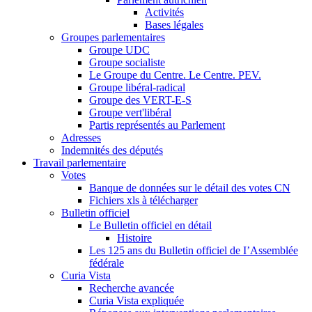
Activités
Bases légales
Groupes parlementaires
Groupe UDC
Groupe socialiste
Le Groupe du Centre. Le Centre. PEV.
Groupe libéral-radical
Groupe des VERT-E-S
Groupe vert'libéral
Partis représentés au Parlement
Adresses
Indemnités des députés
Travail parlementaire
Votes
Banque de données sur le détail des votes CN
Fichiers xls à télécharger
Bulletin officiel
Le Bulletin officiel en détail
Histoire
Les 125 ans du Bulletin officiel de I’Assemblée
fédérale
Curia Vista
Recherche avancée
Curia Vista expliquée