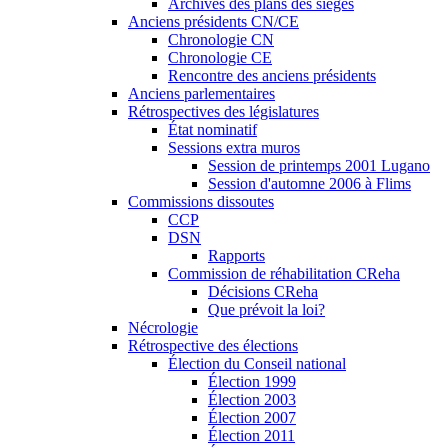
Archives des plans des sièges
Anciens présidents CN/CE
Chronologie CN
Chronologie CE
Rencontre des anciens présidents
Anciens parlementaires
Rétrospectives des législatures
État nominatif
Sessions extra muros
Session de printemps 2001 Lugano
Session d'automne 2006 à Flims
Commissions dissoutes
CCP
DSN
Rapports
Commission de réhabilitation CReha
Décisions CReha
Que prévoit la loi?
Nécrologie
Rétrospective des élections
Élection du Conseil national
Élection 1999
Élection 2003
Élection 2007
Élection 2011