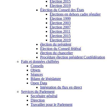
Élection 2015
Élection 2019
Élection du Conseil des États
Élections en dehors cadre régulier
Élection 1999
Élection 2003
Élection 2007
Élection 2011
Élection 2015
Élection 2019
élection du président
Élection du Conseil fédéral
élection du chancelier
Procédure élection président Confédération
Faits et données chiffrées
Conseils
Objets
Séances
Bilans de législature
Open Data
Intégration du flux en direct
Services du Parlement
Secrétaire général
Direction
Travailler pour le Parlement