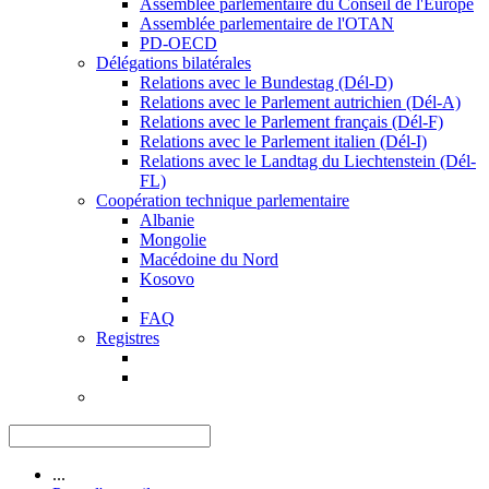
Assemblée parlementaire du Conseil de l'Europe
Assemblée parlementaire de l'OTAN
PD-OECD
Délégations bilatérales
Relations avec le Bundestag (Dél-D)
Relations avec le Parlement autrichien (Dél-A)
Relations avec le Parlement français (Dél-F)
Relations avec le Parlement italien (Dél-I)
Relations avec le Landtag du Liechtenstein (Dél-
FL)
Coopération technique parlementaire
Albanie
Mongolie
Macédoine du Nord
Kosovo
FAQ
Registres
...