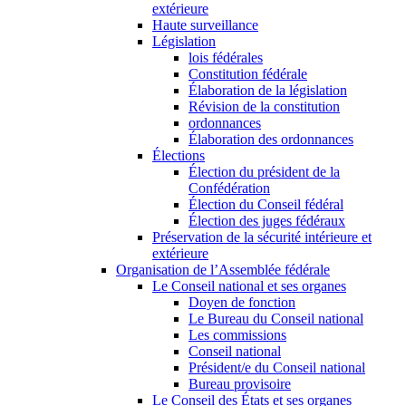
extérieure
Haute surveillance
Législation
lois fédérales
Constitution fédérale
Élaboration de la législation
Révision de la constitution
ordonnances
Élaboration des ordonnances
Élections
Élection du président de la
Confédération
Élection du Conseil fédéral
Élection des juges fédéraux
Préservation de la sécurité intérieure et
extérieure
Organisation de l’Assemblée fédérale
Le Conseil national et ses organes
Doyen de fonction
Le Bureau du Conseil national
Les commissions
Conseil national
Président/e du Conseil national
Bureau provisoire
Le Conseil des États et ses organes