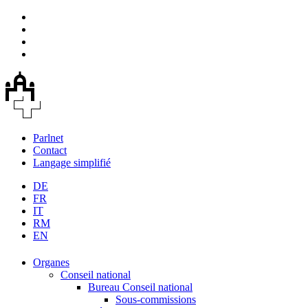
Parlnet
Contact
Langage simplifié
DE
FR
IT
RM
EN
Organes
Conseil national
Bureau Conseil national
Sous-commissions