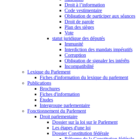
Droit à l’information
Code vestimentaire
Obligation de participer aux séances
Droit de parole
Plan des sièges
Vote
statut juridique des députés
Immunité
Interdiction des mandats impératifs
Corruption
Obligation de signaler les intérêts
Incompatibilité
Lexique du Parlement
Fiches d'information du lexique du parlement
Publications
Brochures
Fiches d'information
Études
Intergroupe parlementaire
Fonctionnement du Parlement
Droit parlementaire
Dossier sur la loi sur le Parlement
Les étapes d'une loi
Dossier Constitution fédérale
Réforme de la Constitution fédérale