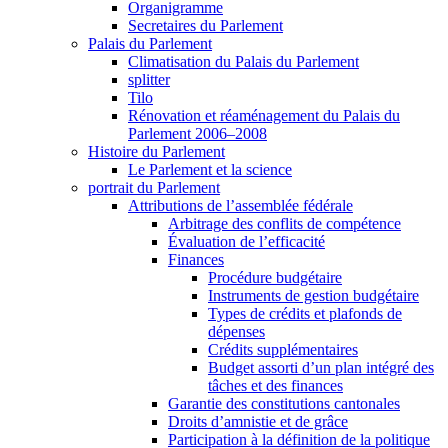
Organigramme
Secretaires du Parlement
Palais du Parlement
Climatisation du Palais du Parlement
splitter
Tilo
Rénovation et réaménagement du Palais du
Parlement 2006–2008
Histoire du Parlement
Le Parlement et la science
portrait du Parlement
Attributions de l’assemblée fédérale
Arbitrage des conflits de compétence
Évaluation de l’efficacité
Finances
Procédure budgétaire
Instruments de gestion budgétaire
Types de crédits et plafonds de
dépenses
Crédits supplémentaires
Budget assorti d’un plan intégré des
tâches et des finances
Garantie des constitutions cantonales
Droits d’amnistie et de grâce
Participation à la définition de la politique