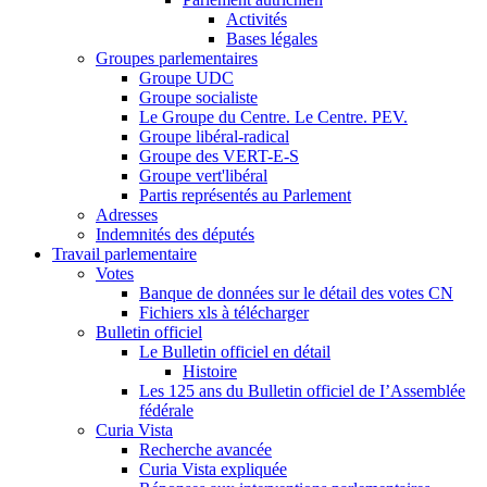
Activités
Bases légales
Groupes parlementaires
Groupe UDC
Groupe socialiste
Le Groupe du Centre. Le Centre. PEV.
Groupe libéral-radical
Groupe des VERT-E-S
Groupe vert'libéral
Partis représentés au Parlement
Adresses
Indemnités des députés
Travail parlementaire
Votes
Banque de données sur le détail des votes CN
Fichiers xls à télécharger
Bulletin officiel
Le Bulletin officiel en détail
Histoire
Les 125 ans du Bulletin officiel de I’Assemblée
fédérale
Curia Vista
Recherche avancée
Curia Vista expliquée