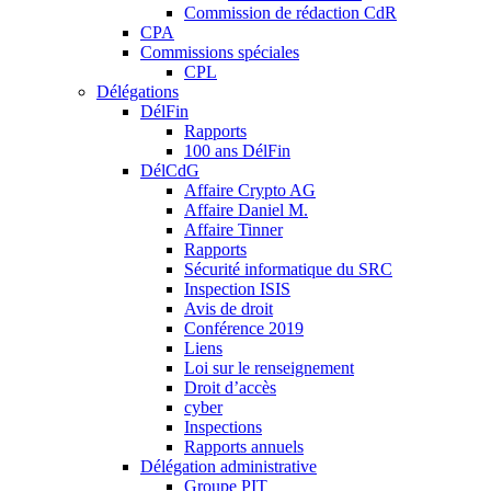
Commission de rédaction CdR
CPA
Commissions spéciales
CPL
Délégations
DélFin
Rapports
100 ans DélFin
DélCdG
Affaire Crypto AG
Affaire Daniel M.
Affaire Tinner
Rapports
Sécurité informatique du SRC
Inspection ISIS
Avis de droit
Conférence 2019
Liens
Loi sur le renseignement
Droit d’accès
cyber
Inspections
Rapports annuels
Délégation administrative
Groupe PIT