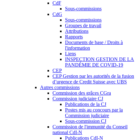
CdF
Sous-commissions
CdG
Sous-commissions
Groupes de travail
Attributions
Rapports
Documents de base / Droits à
l'information
Liens
INSPECTION GESTION DE LA
PANDÉMIE DE COVID-19
CEP
CEP Gestion par les autorités de la fusion
d’urgence de Credit Suisse avec UBS
Autres commissions
Commission des grâces CGra
Commission judiciaire CJ
Publications de la CJ
Postes mis au concours par la
Commission judiciaire
Sous-commission CJ
Commission de l'immunité du Conseil
national CdI-N
Publications CdI-N