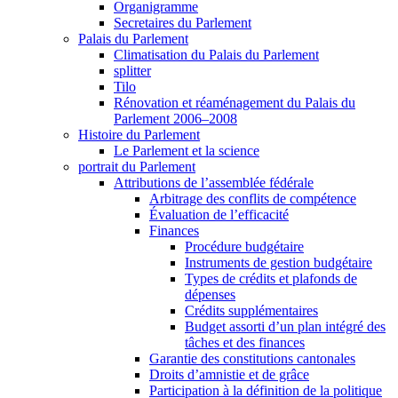
Organigramme
Secretaires du Parlement
Palais du Parlement
Climatisation du Palais du Parlement
splitter
Tilo
Rénovation et réaménagement du Palais du
Parlement 2006–2008
Histoire du Parlement
Le Parlement et la science
portrait du Parlement
Attributions de l’assemblée fédérale
Arbitrage des conflits de compétence
Évaluation de l’efficacité
Finances
Procédure budgétaire
Instruments de gestion budgétaire
Types de crédits et plafonds de
dépenses
Crédits supplémentaires
Budget assorti d’un plan intégré des
tâches et des finances
Garantie des constitutions cantonales
Droits d’amnistie et de grâce
Participation à la définition de la politique