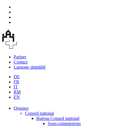
Parlnet
Contact
Langage simplifié
DE
FR
IT
RM
EN
Organes
Conseil national
Bureau Conseil national
Sous-commissions