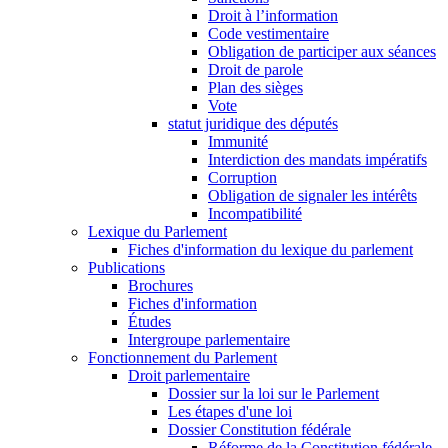
Droit à l’information
Code vestimentaire
Obligation de participer aux séances
Droit de parole
Plan des sièges
Vote
statut juridique des députés
Immunité
Interdiction des mandats impératifs
Corruption
Obligation de signaler les intérêts
Incompatibilité
Lexique du Parlement
Fiches d'information du lexique du parlement
Publications
Brochures
Fiches d'information
Études
Intergroupe parlementaire
Fonctionnement du Parlement
Droit parlementaire
Dossier sur la loi sur le Parlement
Les étapes d'une loi
Dossier Constitution fédérale
Réforme de la Constitution fédérale