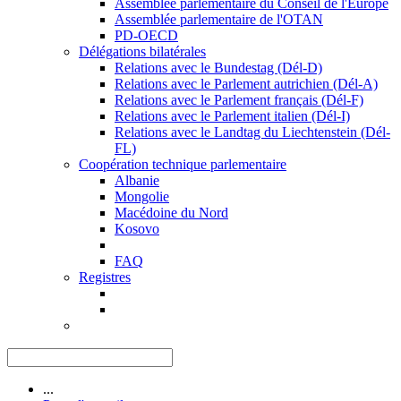
Assemblée parlementaire du Conseil de l'Europe
Assemblée parlementaire de l'OTAN
PD-OECD
Délégations bilatérales
Relations avec le Bundestag (Dél-D)
Relations avec le Parlement autrichien (Dél-A)
Relations avec le Parlement français (Dél-F)
Relations avec le Parlement italien (Dél-I)
Relations avec le Landtag du Liechtenstein (Dél-
FL)
Coopération technique parlementaire
Albanie
Mongolie
Macédoine du Nord
Kosovo
FAQ
Registres
...