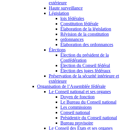
extérieure
Haute surveillance
Législation
lois fédérales
Constitution fédérale
Élaboration de la législation
Révision de la constitution
ordonnances
Élaboration des ordonnances
Élections
Élection du président de la
Confédération
Élection du Conseil fédéral
Élection des juges fédéraux
Préservation de la sécurité intérieure et
extérieure
Organisation de l’Assemblée fédérale
Le Conseil national et ses organes
Doyen de fonction
Le Bureau du Conseil national
Les commissions
Conseil national
Président/e du Conseil national
Bureau provisoire
Le Conseil des États et ses organes