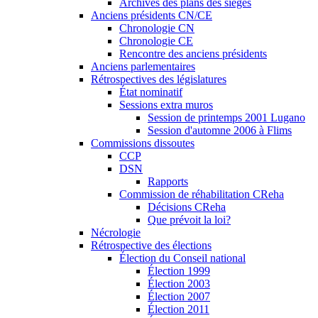
Archives des plans des sièges
Anciens présidents CN/CE
Chronologie CN
Chronologie CE
Rencontre des anciens présidents
Anciens parlementaires
Rétrospectives des législatures
État nominatif
Sessions extra muros
Session de printemps 2001 Lugano
Session d'automne 2006 à Flims
Commissions dissoutes
CCP
DSN
Rapports
Commission de réhabilitation CReha
Décisions CReha
Que prévoit la loi?
Nécrologie
Rétrospective des élections
Élection du Conseil national
Élection 1999
Élection 2003
Élection 2007
Élection 2011