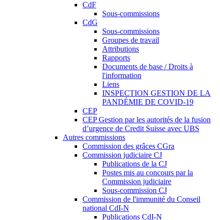
CdF
Sous-commissions
CdG
Sous-commissions
Groupes de travail
Attributions
Rapports
Documents de base / Droits à
l'information
Liens
INSPECTION GESTION DE LA
PANDÉMIE DE COVID-19
CEP
CEP Gestion par les autorités de la fusion
d’urgence de Credit Suisse avec UBS
Autres commissions
Commission des grâces CGra
Commission judiciaire CJ
Publications de la CJ
Postes mis au concours par la
Commission judiciaire
Sous-commission CJ
Commission de l'immunité du Conseil
national CdI-N
Publications CdI-N