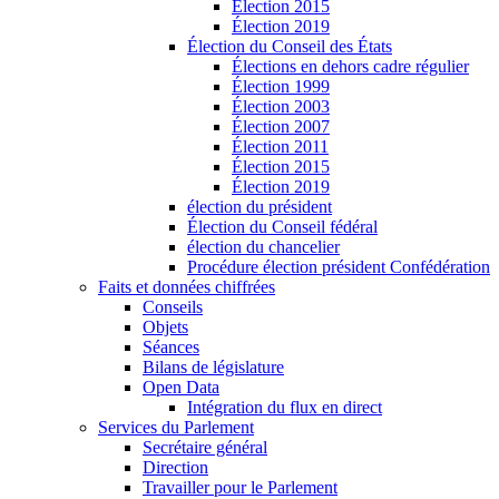
Élection 2015
Élection 2019
Élection du Conseil des États
Élections en dehors cadre régulier
Élection 1999
Élection 2003
Élection 2007
Élection 2011
Élection 2015
Élection 2019
élection du président
Élection du Conseil fédéral
élection du chancelier
Procédure élection président Confédération
Faits et données chiffrées
Conseils
Objets
Séances
Bilans de législature
Open Data
Intégration du flux en direct
Services du Parlement
Secrétaire général
Direction
Travailler pour le Parlement