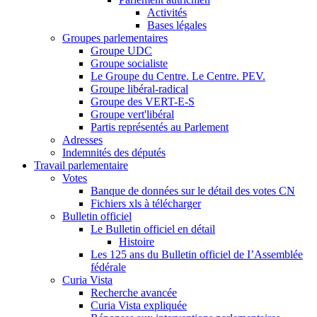
Activités
Bases légales
Groupes parlementaires
Groupe UDC
Groupe socialiste
Le Groupe du Centre. Le Centre. PEV.
Groupe libéral-radical
Groupe des VERT-E-S
Groupe vert'libéral
Partis représentés au Parlement
Adresses
Indemnités des députés
Travail parlementaire
Votes
Banque de données sur le détail des votes CN
Fichiers xls à télécharger
Bulletin officiel
Le Bulletin officiel en détail
Histoire
Les 125 ans du Bulletin officiel de I’Assemblée
fédérale
Curia Vista
Recherche avancée
Curia Vista expliquée