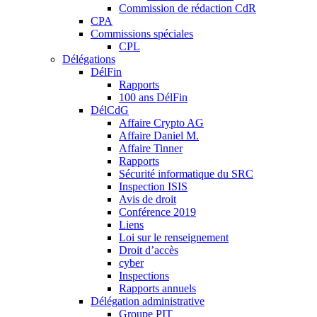
Commission de rédaction CdR
CPA
Commissions spéciales
CPL
Délégations
DélFin
Rapports
100 ans DélFin
DélCdG
Affaire Crypto AG
Affaire Daniel M.
Affaire Tinner
Rapports
Sécurité informatique du SRC
Inspection ISIS
Avis de droit
Conférence 2019
Liens
Loi sur le renseignement
Droit d’accès
cyber
Inspections
Rapports annuels
Délégation administrative
Groupe PIT