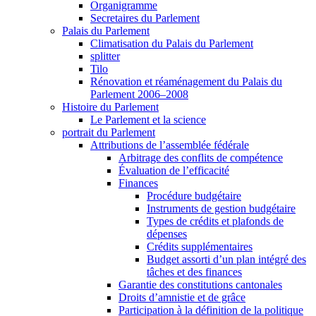
Organigramme
Secretaires du Parlement
Palais du Parlement
Climatisation du Palais du Parlement
splitter
Tilo
Rénovation et réaménagement du Palais du
Parlement 2006–2008
Histoire du Parlement
Le Parlement et la science
portrait du Parlement
Attributions de l’assemblée fédérale
Arbitrage des conflits de compétence
Évaluation de l’efficacité
Finances
Procédure budgétaire
Instruments de gestion budgétaire
Types de crédits et plafonds de
dépenses
Crédits supplémentaires
Budget assorti d’un plan intégré des
tâches et des finances
Garantie des constitutions cantonales
Droits d’amnistie et de grâce
Participation à la définition de la politique