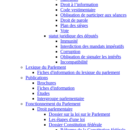
Droit à l’information
Code vestimentaire
Obligation de participer aux séances
Droit de parole
Plan des sièges
Vote
statut juridique des députés
Immunité
Interdiction des mandats impératifs
Corruption
Obligation de signaler les intérêts
Incompatibilité
Lexique du Parlement
Fiches d'information du lexique du parlement
Publications
Brochures
Fiches d'information
Études
Intergroupe parlementaire
Fonctionnement du Parlement
Droit parlementaire
Dossier sur la loi sur le Parlement
Les étapes d'une loi
Dossier Constitution fédérale
Réforme de la Constitution fédérale