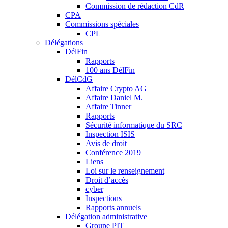
Commission de rédaction CdR
CPA
Commissions spéciales
CPL
Délégations
DélFin
Rapports
100 ans DélFin
DélCdG
Affaire Crypto AG
Affaire Daniel M.
Affaire Tinner
Rapports
Sécurité informatique du SRC
Inspection ISIS
Avis de droit
Conférence 2019
Liens
Loi sur le renseignement
Droit d’accès
cyber
Inspections
Rapports annuels
Délégation administrative
Groupe PIT