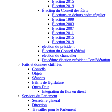
Élection 2015
Élection 2019
Élection du Conseil des États
Élections en dehors cadre régulier
Élection 1999
Élection 2003
Élection 2007
Élection 2011
Élection 2015
Élection 2019
élection du président
Élection du Conseil fédéral
élection du chancelier
Procédure élection président Confédération
Faits et données chiffrées
Conseils
Objets
Séances
Bilans de législature
Open Data
Intégration du flux en direct
Services du Parlement
Secrétaire général
Direction
Travailler pour le Parlement