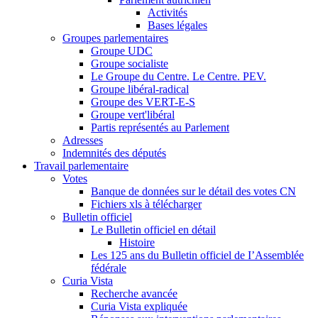
Activités
Bases légales
Groupes parlementaires
Groupe UDC
Groupe socialiste
Le Groupe du Centre. Le Centre. PEV.
Groupe libéral-radical
Groupe des VERT-E-S
Groupe vert'libéral
Partis représentés au Parlement
Adresses
Indemnités des députés
Travail parlementaire
Votes
Banque de données sur le détail des votes CN
Fichiers xls à télécharger
Bulletin officiel
Le Bulletin officiel en détail
Histoire
Les 125 ans du Bulletin officiel de I’Assemblée
fédérale
Curia Vista
Recherche avancée
Curia Vista expliquée