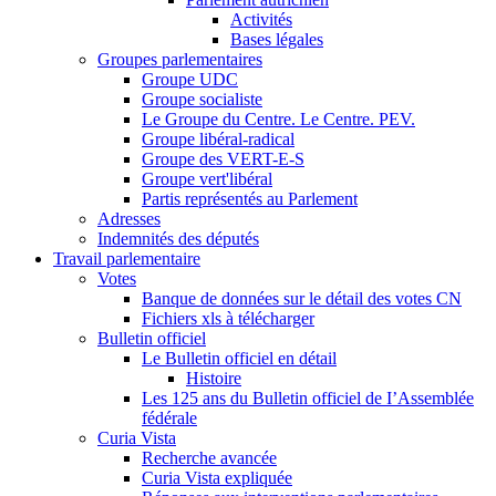
Activités
Bases légales
Groupes parlementaires
Groupe UDC
Groupe socialiste
Le Groupe du Centre. Le Centre. PEV.
Groupe libéral-radical
Groupe des VERT-E-S
Groupe vert'libéral
Partis représentés au Parlement
Adresses
Indemnités des députés
Travail parlementaire
Votes
Banque de données sur le détail des votes CN
Fichiers xls à télécharger
Bulletin officiel
Le Bulletin officiel en détail
Histoire
Les 125 ans du Bulletin officiel de I’Assemblée
fédérale
Curia Vista
Recherche avancée
Curia Vista expliquée