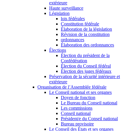
extérieure
Haute surveillance
Législation
lois fédérales
Constitution fédérale
Élaboration de la législation
Révision de la constitution
ordonnances
Élaboration des ordonnances
Élections
Élection du président de la
Confédération
Élection du Conseil fédéral
Élection des juges fédéraux
Préservation de la sécurité intérieure et
extérieure
Organisation de l’Assemblée fédérale
Le Conseil national et ses organes
Doyen de fonction
Le Bureau du Conseil national
Les commissions
Conseil national
Président/e du Conseil national
Bureau provisoire
Le Conseil des États et ses organes