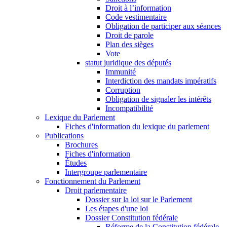
Droit à l’information
Code vestimentaire
Obligation de participer aux séances
Droit de parole
Plan des sièges
Vote
statut juridique des députés
Immunité
Interdiction des mandats impératifs
Corruption
Obligation de signaler les intérêts
Incompatibilité
Lexique du Parlement
Fiches d'information du lexique du parlement
Publications
Brochures
Fiches d'information
Études
Intergroupe parlementaire
Fonctionnement du Parlement
Droit parlementaire
Dossier sur la loi sur le Parlement
Les étapes d'une loi
Dossier Constitution fédérale
Réforme de la Constitution fédérale