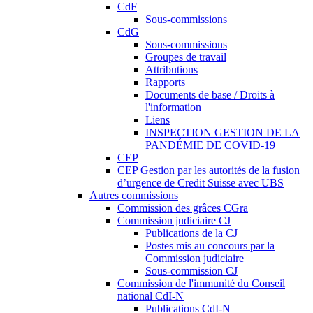
CdF
Sous-commissions
CdG
Sous-commissions
Groupes de travail
Attributions
Rapports
Documents de base / Droits à
l'information
Liens
INSPECTION GESTION DE LA
PANDÉMIE DE COVID-19
CEP
CEP Gestion par les autorités de la fusion
d’urgence de Credit Suisse avec UBS
Autres commissions
Commission des grâces CGra
Commission judiciaire CJ
Publications de la CJ
Postes mis au concours par la
Commission judiciaire
Sous-commission CJ
Commission de l'immunité du Conseil
national CdI-N
Publications CdI-N