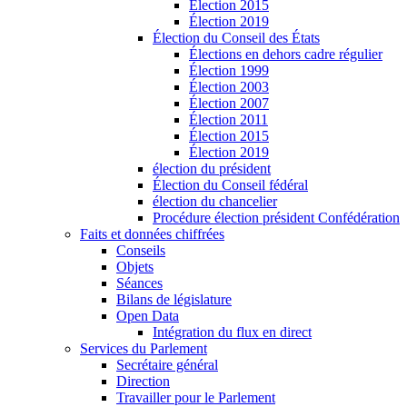
Élection 2015
Élection 2019
Élection du Conseil des États
Élections en dehors cadre régulier
Élection 1999
Élection 2003
Élection 2007
Élection 2011
Élection 2015
Élection 2019
élection du président
Élection du Conseil fédéral
élection du chancelier
Procédure élection président Confédération
Faits et données chiffrées
Conseils
Objets
Séances
Bilans de législature
Open Data
Intégration du flux en direct
Services du Parlement
Secrétaire général
Direction
Travailler pour le Parlement