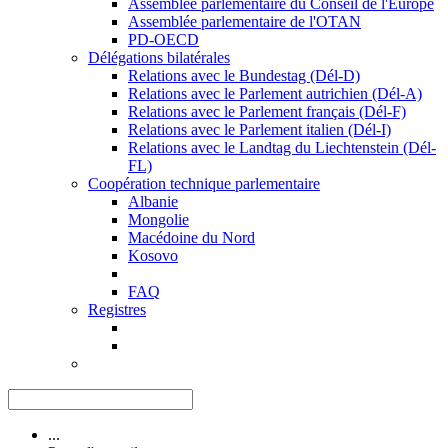
Assemblée parlementaire du Conseil de l'Europe
Assemblée parlementaire de l'OTAN
PD-OECD
Délégations bilatérales
Relations avec le Bundestag (Dél-D)
Relations avec le Parlement autrichien (Dél-A)
Relations avec le Parlement français (Dél-F)
Relations avec le Parlement italien (Dél-I)
Relations avec le Landtag du Liechtenstein (Dél-
FL)
Coopération technique parlementaire
Albanie
Mongolie
Macédoine du Nord
Kosovo
FAQ
Registres
...