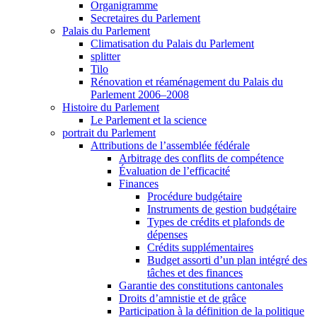
Organigramme
Secretaires du Parlement
Palais du Parlement
Climatisation du Palais du Parlement
splitter
Tilo
Rénovation et réaménagement du Palais du
Parlement 2006–2008
Histoire du Parlement
Le Parlement et la science
portrait du Parlement
Attributions de l’assemblée fédérale
Arbitrage des conflits de compétence
Évaluation de l’efficacité
Finances
Procédure budgétaire
Instruments de gestion budgétaire
Types de crédits et plafonds de
dépenses
Crédits supplémentaires
Budget assorti d’un plan intégré des
tâches et des finances
Garantie des constitutions cantonales
Droits d’amnistie et de grâce
Participation à la définition de la politique