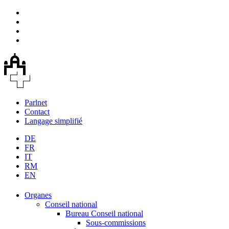
Parlnet
Contact
Langage simplifié
DE
FR
IT
RM
EN
Organes
Conseil national
Bureau Conseil national
Sous-commissions