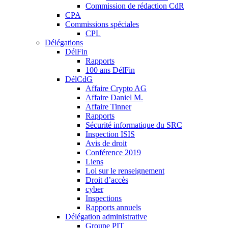
Commission de rédaction CdR
CPA
Commissions spéciales
CPL
Délégations
DélFin
Rapports
100 ans DélFin
DélCdG
Affaire Crypto AG
Affaire Daniel M.
Affaire Tinner
Rapports
Sécurité informatique du SRC
Inspection ISIS
Avis de droit
Conférence 2019
Liens
Loi sur le renseignement
Droit d’accès
cyber
Inspections
Rapports annuels
Délégation administrative
Groupe PIT