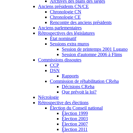
Archives des plans des sièges
Anciens présidents CN/CE
Chronologie CN
Chronologie CE
Rencontre des anciens présidents
Anciens parlementaires
Rétrospectives des législatures
État nominatif
Sessions extra muros
Session de printemps 2001 Lugano
Session d'automne 2006 à Flims
Commissions dissoutes
CCP
DSN
Rapports
Commission de réhabilitation CReha
Décisions CReha
Que prévoit la loi?
Nécrologie
Rétrospective des élections
Élection du Conseil national
Élection 1999
Élection 2003
Élection 2007
Élection 2011