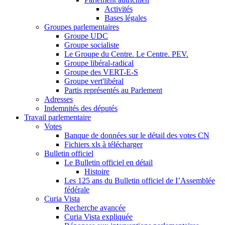
Activités
Bases légales
Groupes parlementaires
Groupe UDC
Groupe socialiste
Le Groupe du Centre. Le Centre. PEV.
Groupe libéral-radical
Groupe des VERT-E-S
Groupe vert'libéral
Partis représentés au Parlement
Adresses
Indemnités des députés
Travail parlementaire
Votes
Banque de données sur le détail des votes CN
Fichiers xls à télécharger
Bulletin officiel
Le Bulletin officiel en détail
Histoire
Les 125 ans du Bulletin officiel de I’Assemblée
fédérale
Curia Vista
Recherche avancée
Curia Vista expliquée