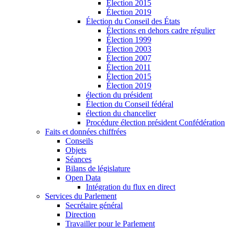
Élection 2015
Élection 2019
Élection du Conseil des États
Élections en dehors cadre régulier
Élection 1999
Élection 2003
Élection 2007
Élection 2011
Élection 2015
Élection 2019
élection du président
Élection du Conseil fédéral
élection du chancelier
Procédure élection président Confédération
Faits et données chiffrées
Conseils
Objets
Séances
Bilans de législature
Open Data
Intégration du flux en direct
Services du Parlement
Secrétaire général
Direction
Travailler pour le Parlement