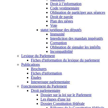
Droit à l’information
Code vestimentaire
Obligation de participer aux séances
Droit de parole
Plan des sièges
Vote
statut juridique des députés
Immunité
Interdiction des mandats impératifs
Corruption
Obligation de signaler les intérêts
Incompatibilité
Lexique du Parlement
Fiches d'information du lexique du parlement
Publications
Brochures
Fiches d'information
Études
Intergroupe parlementaire
Fonctionnement du Parlement
Droit parlementaire
Dossier sur la loi sur le Parlement
Les étapes d'une loi
Dossier Constitution fédérale
Réforme de la Constitution fédérale