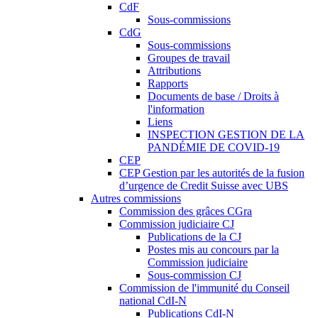
CdF
Sous-commissions
CdG
Sous-commissions
Groupes de travail
Attributions
Rapports
Documents de base / Droits à
l'information
Liens
INSPECTION GESTION DE LA
PANDÉMIE DE COVID-19
CEP
CEP Gestion par les autorités de la fusion
d’urgence de Credit Suisse avec UBS
Autres commissions
Commission des grâces CGra
Commission judiciaire CJ
Publications de la CJ
Postes mis au concours par la
Commission judiciaire
Sous-commission CJ
Commission de l'immunité du Conseil
national CdI-N
Publications CdI-N