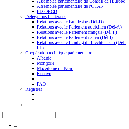
Assemblée parlementaire du Conseil de l'Europe
Assemblée parlementaire de l'OTAN
PD-OECD
Délégations bilatérales
Relations avec le Bundestag (Dél-D)
Relations avec le Parlement autrichien (Dél-A)
Relations avec le Parlement français (Dél-F)
Relations avec le Parlement italien (Dél-I)
Relations avec le Landtag du Liechtenstein (Dél-
FL)
Coopération technique parlementaire
Albanie
Mongolie
Macédoine du Nord
Kosovo
FAQ
Registres
...