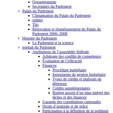
Organigramme
Secretaires du Parlement
Palais du Parlement
Climatisation du Palais du Parlement
splitter
Tilo
Rénovation et réaménagement du Palais du
Parlement 2006–2008
Histoire du Parlement
Le Parlement et la science
portrait du Parlement
Attributions de l’assemblée fédérale
Arbitrage des conflits de compétence
Évaluation de l’efficacité
Finances
Procédure budgétaire
Instruments de gestion budgétaire
Types de crédits et plafonds de
dépenses
Crédits supplémentaires
Budget assorti d’un plan intégré des
tâches et des finances
Garantie des constitutions cantonales
Droits d’amnistie et de grâce
Participation à la définition de la politique