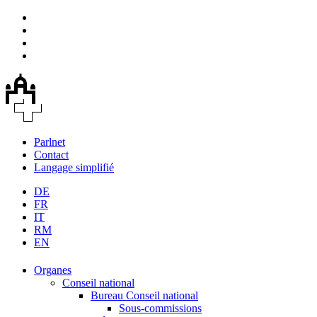
Parlnet
Contact
Langage simplifié
DE
FR
IT
RM
EN
Organes
Conseil national
Bureau Conseil national
Sous-commissions