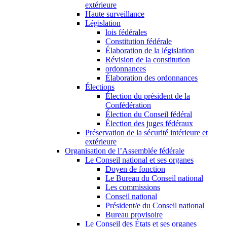
extérieure
Haute surveillance
Législation
lois fédérales
Constitution fédérale
Élaboration de la législation
Révision de la constitution
ordonnances
Élaboration des ordonnances
Élections
Élection du président de la
Confédération
Élection du Conseil fédéral
Élection des juges fédéraux
Préservation de la sécurité intérieure et
extérieure
Organisation de l’Assemblée fédérale
Le Conseil national et ses organes
Doyen de fonction
Le Bureau du Conseil national
Les commissions
Conseil national
Président/e du Conseil national
Bureau provisoire
Le Conseil des États et ses organes