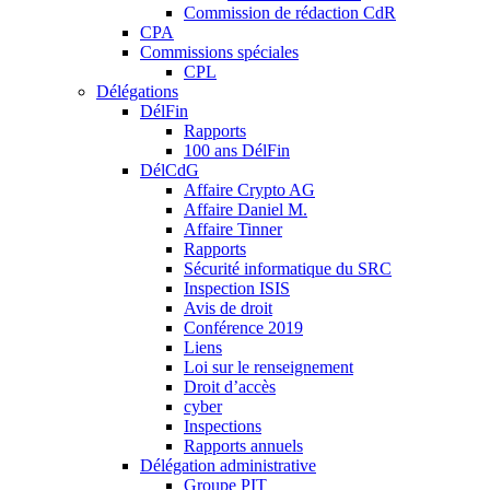
Commission de rédaction CdR
CPA
Commissions spéciales
CPL
Délégations
DélFin
Rapports
100 ans DélFin
DélCdG
Affaire Crypto AG
Affaire Daniel M.
Affaire Tinner
Rapports
Sécurité informatique du SRC
Inspection ISIS
Avis de droit
Conférence 2019
Liens
Loi sur le renseignement
Droit d’accès
cyber
Inspections
Rapports annuels
Délégation administrative
Groupe PIT