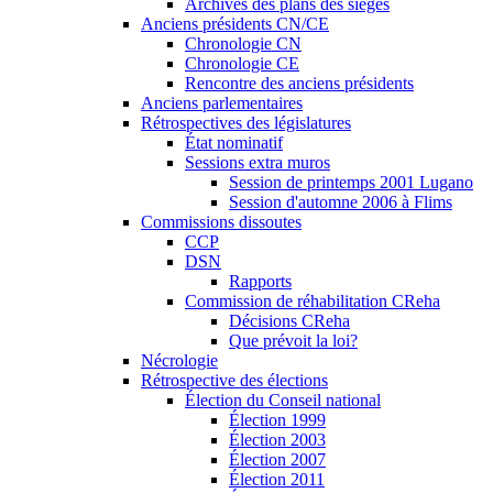
Archives des plans des sièges
Anciens présidents CN/CE
Chronologie CN
Chronologie CE
Rencontre des anciens présidents
Anciens parlementaires
Rétrospectives des législatures
État nominatif
Sessions extra muros
Session de printemps 2001 Lugano
Session d'automne 2006 à Flims
Commissions dissoutes
CCP
DSN
Rapports
Commission de réhabilitation CReha
Décisions CReha
Que prévoit la loi?
Nécrologie
Rétrospective des élections
Élection du Conseil national
Élection 1999
Élection 2003
Élection 2007
Élection 2011