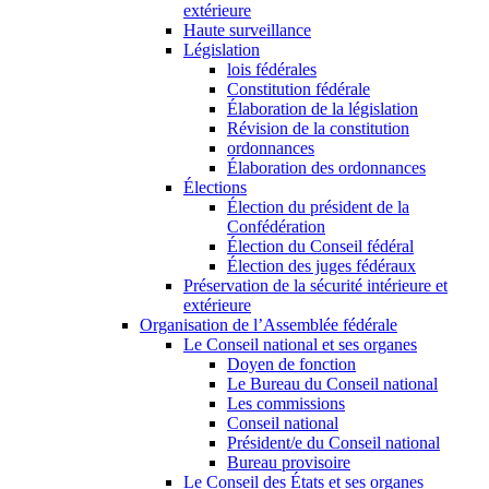
extérieure
Haute surveillance
Législation
lois fédérales
Constitution fédérale
Élaboration de la législation
Révision de la constitution
ordonnances
Élaboration des ordonnances
Élections
Élection du président de la
Confédération
Élection du Conseil fédéral
Élection des juges fédéraux
Préservation de la sécurité intérieure et
extérieure
Organisation de l’Assemblée fédérale
Le Conseil national et ses organes
Doyen de fonction
Le Bureau du Conseil national
Les commissions
Conseil national
Président/e du Conseil national
Bureau provisoire
Le Conseil des États et ses organes