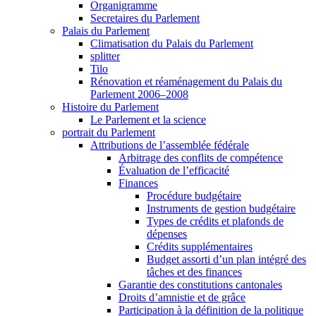
Organigramme
Secretaires du Parlement
Palais du Parlement
Climatisation du Palais du Parlement
splitter
Tilo
Rénovation et réaménagement du Palais du
Parlement 2006–2008
Histoire du Parlement
Le Parlement et la science
portrait du Parlement
Attributions de l’assemblée fédérale
Arbitrage des conflits de compétence
Évaluation de l’efficacité
Finances
Procédure budgétaire
Instruments de gestion budgétaire
Types de crédits et plafonds de
dépenses
Crédits supplémentaires
Budget assorti d’un plan intégré des
tâches et des finances
Garantie des constitutions cantonales
Droits d’amnistie et de grâce
Participation à la définition de la politique