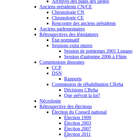
Archives des plans des sièges
Anciens présidents CN/CE
Chronologie CN
Chronologie CE
Rencontre des anciens présidents
Anciens parlementaires
Rétrospectives des législatures
État nominatif
Sessions extra muros
Session de printemps 2001 Lugano
Session d'automne 2006 à Flims
Commissions dissoutes
CCP
DSN
Rapports
Commission de réhabilitation CReha
Décisions CReha
Que prévoit la loi?
Nécrologie
Rétrospective des élections
Élection du Conseil national
Élection 1999
Élection 2003
Élection 2007
Élection 2011