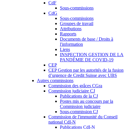
CdF
Sous-commissions
CdG
Sous-commissions
Groupes de travail
Attributions
Rapports
Documents de base / Droits à
l'information
Liens
INSPECTION GESTION DE LA
PANDÉMIE DE COVID-19
CEP
CEP Gestion par les autorités de la fusion
d’urgence de Credit Suisse avec UBS
Autres commissions
Commission des grâces CGra
Commission judiciaire CJ
Publications de la CJ
Postes mis au concours par la
Commission judiciaire
Sous-commission CJ
Commission de l'immunité du Conseil
national CdI-N
Publications CdI-N