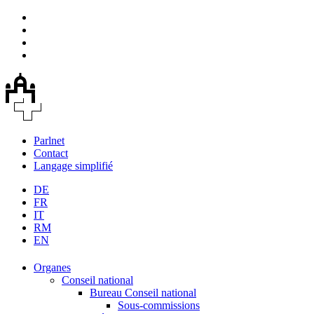
Parlnet
Contact
Langage simplifié
DE
FR
IT
RM
EN
Organes
Conseil national
Bureau Conseil national
Sous-commissions