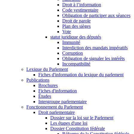
Droit à l’information
Code vestimentaire
Obligation de participer aux séances
Droit de parole
Plan des sièges
Vote
statut juridique des députés
Immunité
Interdiction des mandats impératifs
Corruption
Obligation de signaler les intérêts
Incompatibilité
Lexique du Parlement
Fiches d'information du lexique du parlement
Publications
Brochures
Fiches d'information
Études
Intergroupe parlementaire
Fonctionnement du Parlement
Droit parlementaire
Dossier sur la loi sur le Parlement
Les étapes d'une loi
Dossier Constitution fédérale
Réforme de la Constitution fédérale