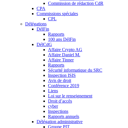
Commission de rédaction CdR
CPA
Commissions spéciales
CPL
Délégations
DélFin
Rapports
100 ans DélFin
DélCdG
Affaire Crypto AG
Affaire Daniel M.
Affaire Tinner
Rapports
Sécurité informatique du SRC
Inspection ISIS
Avis de droit
Conférence 2019
Liens
Loi sur le renseignement
Droit d’accès
cyber
Inspections
Rapports annuels
Délégation administrative
Groupe PIT