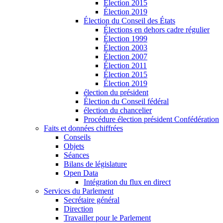
Élection 2015
Élection 2019
Élection du Conseil des États
Élections en dehors cadre régulier
Élection 1999
Élection 2003
Élection 2007
Élection 2011
Élection 2015
Élection 2019
élection du président
Élection du Conseil fédéral
élection du chancelier
Procédure élection président Confédération
Faits et données chiffrées
Conseils
Objets
Séances
Bilans de législature
Open Data
Intégration du flux en direct
Services du Parlement
Secrétaire général
Direction
Travailler pour le Parlement