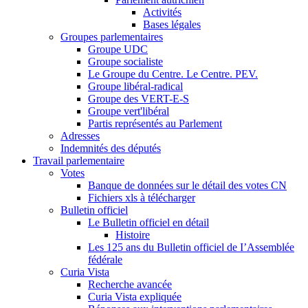
Activités
Bases légales
Groupes parlementaires
Groupe UDC
Groupe socialiste
Le Groupe du Centre. Le Centre. PEV.
Groupe libéral-radical
Groupe des VERT-E-S
Groupe vert'libéral
Partis représentés au Parlement
Adresses
Indemnités des députés
Travail parlementaire
Votes
Banque de données sur le détail des votes CN
Fichiers xls à télécharger
Bulletin officiel
Le Bulletin officiel en détail
Histoire
Les 125 ans du Bulletin officiel de I’Assemblée
fédérale
Curia Vista
Recherche avancée
Curia Vista expliquée