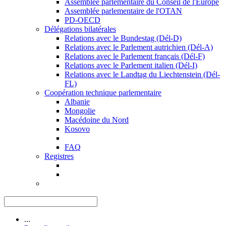
Assemblée parlementaire du Conseil de l'Europe
Assemblée parlementaire de l'OTAN
PD-OECD
Délégations bilatérales
Relations avec le Bundestag (Dél-D)
Relations avec le Parlement autrichien (Dél-A)
Relations avec le Parlement français (Dél-F)
Relations avec le Parlement italien (Dél-I)
Relations avec le Landtag du Liechtenstein (Dél-
FL)
Coopération technique parlementaire
Albanie
Mongolie
Macédoine du Nord
Kosovo
FAQ
Registres
...