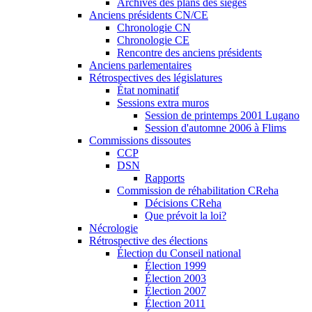
Archives des plans des sièges
Anciens présidents CN/CE
Chronologie CN
Chronologie CE
Rencontre des anciens présidents
Anciens parlementaires
Rétrospectives des législatures
État nominatif
Sessions extra muros
Session de printemps 2001 Lugano
Session d'automne 2006 à Flims
Commissions dissoutes
CCP
DSN
Rapports
Commission de réhabilitation CReha
Décisions CReha
Que prévoit la loi?
Nécrologie
Rétrospective des élections
Élection du Conseil national
Élection 1999
Élection 2003
Élection 2007
Élection 2011