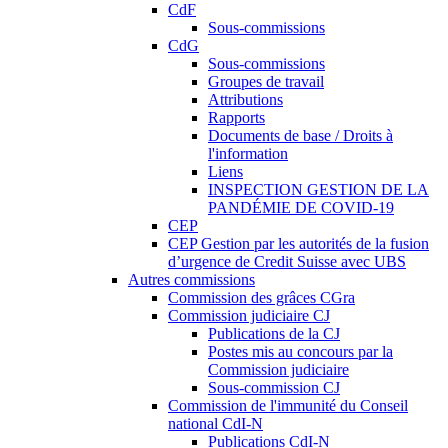
CdF
Sous-commissions
CdG
Sous-commissions
Groupes de travail
Attributions
Rapports
Documents de base / Droits à
l'information
Liens
INSPECTION GESTION DE LA
PANDÉMIE DE COVID-19
CEP
CEP Gestion par les autorités de la fusion
d’urgence de Credit Suisse avec UBS
Autres commissions
Commission des grâces CGra
Commission judiciaire CJ
Publications de la CJ
Postes mis au concours par la
Commission judiciaire
Sous-commission CJ
Commission de l'immunité du Conseil
national CdI-N
Publications CdI-N