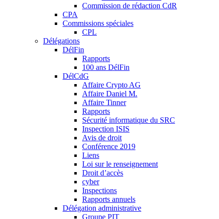
Commission de rédaction CdR
CPA
Commissions spéciales
CPL
Délégations
DélFin
Rapports
100 ans DélFin
DélCdG
Affaire Crypto AG
Affaire Daniel M.
Affaire Tinner
Rapports
Sécurité informatique du SRC
Inspection ISIS
Avis de droit
Conférence 2019
Liens
Loi sur le renseignement
Droit d’accès
cyber
Inspections
Rapports annuels
Délégation administrative
Groupe PIT