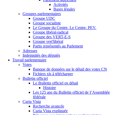
Activités
Bases légales
Groupes parlementaires
Groupe UDC
Groupe socialiste
Le Groupe du Centre. Le Centre. PEV.
Groupe libéral-radical
Groupe des VERT-E-S
Groupe vert'libéral
Partis représentés au Parlement
Adresses
Indemnités des députés
Travail parlementaire
Votes
Banque de données sur le détail des votes CN
Fichiers xls à télécharger
Bulletin officiel
Le Bulletin officiel en détail
Histoire
Les 125 ans du Bulletin officiel de I’Assemblée
fédérale
Curia Vista
Recherche avancée
Curia Vista expliquée