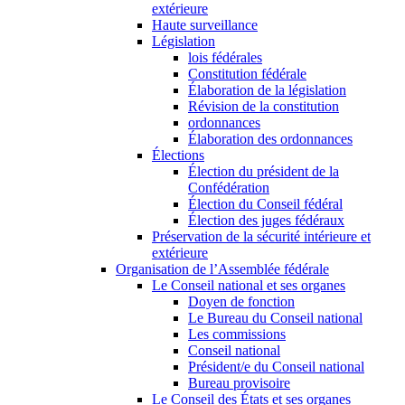
extérieure
Haute surveillance
Législation
lois fédérales
Constitution fédérale
Élaboration de la législation
Révision de la constitution
ordonnances
Élaboration des ordonnances
Élections
Élection du président de la
Confédération
Élection du Conseil fédéral
Élection des juges fédéraux
Préservation de la sécurité intérieure et
extérieure
Organisation de l’Assemblée fédérale
Le Conseil national et ses organes
Doyen de fonction
Le Bureau du Conseil national
Les commissions
Conseil national
Président/e du Conseil national
Bureau provisoire
Le Conseil des États et ses organes