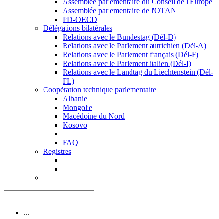
Assemblée parlementaire du Conseil de l'Europe
Assemblée parlementaire de l'OTAN
PD-OECD
Délégations bilatérales
Relations avec le Bundestag (Dél-D)
Relations avec le Parlement autrichien (Dél-A)
Relations avec le Parlement français (Dél-F)
Relations avec le Parlement italien (Dél-I)
Relations avec le Landtag du Liechtenstein (Dél-
FL)
Coopération technique parlementaire
Albanie
Mongolie
Macédoine du Nord
Kosovo
FAQ
Registres
...