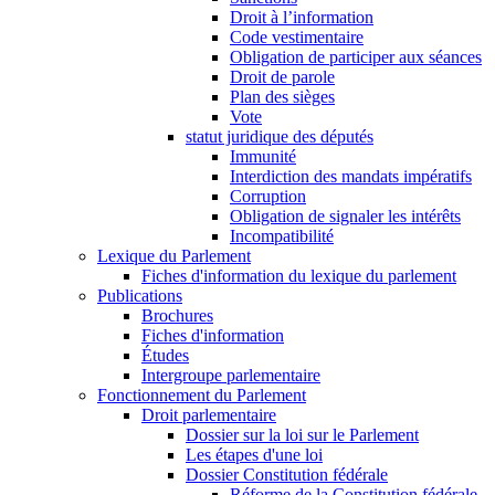
Droit à l’information
Code vestimentaire
Obligation de participer aux séances
Droit de parole
Plan des sièges
Vote
statut juridique des députés
Immunité
Interdiction des mandats impératifs
Corruption
Obligation de signaler les intérêts
Incompatibilité
Lexique du Parlement
Fiches d'information du lexique du parlement
Publications
Brochures
Fiches d'information
Études
Intergroupe parlementaire
Fonctionnement du Parlement
Droit parlementaire
Dossier sur la loi sur le Parlement
Les étapes d'une loi
Dossier Constitution fédérale
Réforme de la Constitution fédérale