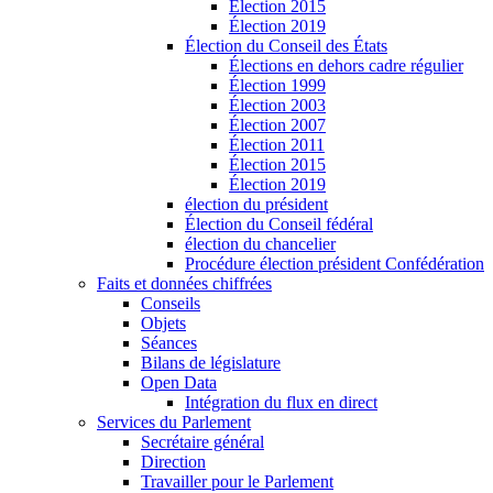
Élection 2015
Élection 2019
Élection du Conseil des États
Élections en dehors cadre régulier
Élection 1999
Élection 2003
Élection 2007
Élection 2011
Élection 2015
Élection 2019
élection du président
Élection du Conseil fédéral
élection du chancelier
Procédure élection président Confédération
Faits et données chiffrées
Conseils
Objets
Séances
Bilans de législature
Open Data
Intégration du flux en direct
Services du Parlement
Secrétaire général
Direction
Travailler pour le Parlement