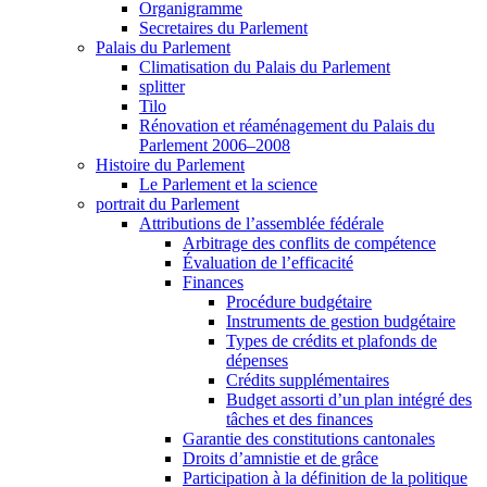
Organigramme
Secretaires du Parlement
Palais du Parlement
Climatisation du Palais du Parlement
splitter
Tilo
Rénovation et réaménagement du Palais du
Parlement 2006–2008
Histoire du Parlement
Le Parlement et la science
portrait du Parlement
Attributions de l’assemblée fédérale
Arbitrage des conflits de compétence
Évaluation de l’efficacité
Finances
Procédure budgétaire
Instruments de gestion budgétaire
Types de crédits et plafonds de
dépenses
Crédits supplémentaires
Budget assorti d’un plan intégré des
tâches et des finances
Garantie des constitutions cantonales
Droits d’amnistie et de grâce
Participation à la définition de la politique