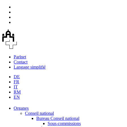
Parlnet
Contact
Langage simplifié
DE
FR
IT
RM
EN
Organes
Conseil national
Bureau Conseil national
Sous-commissions