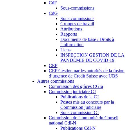
CdF
Sous-commissions
CdG
Sous-commissions
Groupes de travail
Attributions
Rapports
Documents de base / Droits à
l'information
Liens
INSPECTION GESTION DE LA
PANDÉMIE DE COVID-19
CEP
CEP Gestion par les autorités de la fusion
d’urgence de Credit Suisse avec UBS
Autres commissions
Commission des grâces CGra
Commission judiciaire CJ
Publications de la CJ
Postes mis au concours par la
Commission judiciaire
Sous-commission CJ
Commission de l'immunité du Conseil
national CdI-N
Publications CdI-N