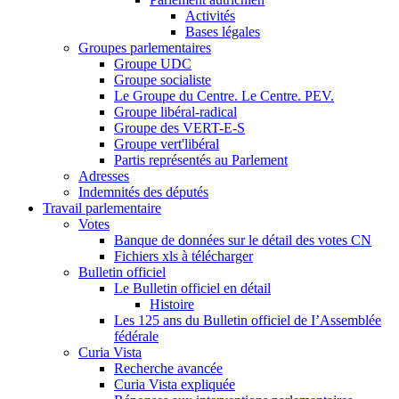
Activités
Bases légales
Groupes parlementaires
Groupe UDC
Groupe socialiste
Le Groupe du Centre. Le Centre. PEV.
Groupe libéral-radical
Groupe des VERT-E-S
Groupe vert'libéral
Partis représentés au Parlement
Adresses
Indemnités des députés
Travail parlementaire
Votes
Banque de données sur le détail des votes CN
Fichiers xls à télécharger
Bulletin officiel
Le Bulletin officiel en détail
Histoire
Les 125 ans du Bulletin officiel de I’Assemblée
fédérale
Curia Vista
Recherche avancée
Curia Vista expliquée