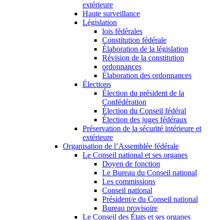
extérieure
Haute surveillance
Législation
lois fédérales
Constitution fédérale
Élaboration de la législation
Révision de la constitution
ordonnances
Élaboration des ordonnances
Élections
Élection du président de la
Confédération
Élection du Conseil fédéral
Élection des juges fédéraux
Préservation de la sécurité intérieure et
extérieure
Organisation de l’Assemblée fédérale
Le Conseil national et ses organes
Doyen de fonction
Le Bureau du Conseil national
Les commissions
Conseil national
Président/e du Conseil national
Bureau provisoire
Le Conseil des États et ses organes