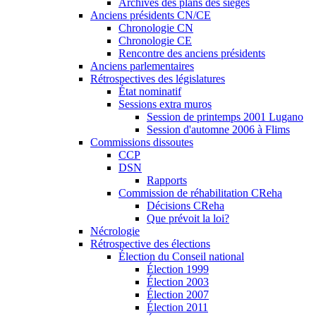
Archives des plans des sièges
Anciens présidents CN/CE
Chronologie CN
Chronologie CE
Rencontre des anciens présidents
Anciens parlementaires
Rétrospectives des législatures
État nominatif
Sessions extra muros
Session de printemps 2001 Lugano
Session d'automne 2006 à Flims
Commissions dissoutes
CCP
DSN
Rapports
Commission de réhabilitation CReha
Décisions CReha
Que prévoit la loi?
Nécrologie
Rétrospective des élections
Élection du Conseil national
Élection 1999
Élection 2003
Élection 2007
Élection 2011