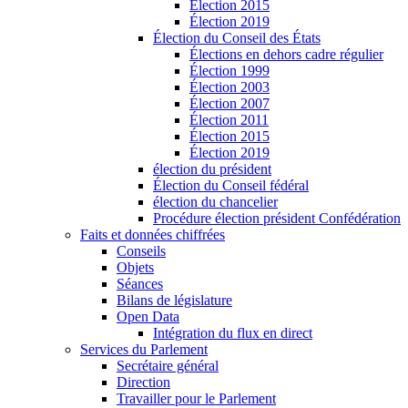
Élection 2015
Élection 2019
Élection du Conseil des États
Élections en dehors cadre régulier
Élection 1999
Élection 2003
Élection 2007
Élection 2011
Élection 2015
Élection 2019
élection du président
Élection du Conseil fédéral
élection du chancelier
Procédure élection président Confédération
Faits et données chiffrées
Conseils
Objets
Séances
Bilans de législature
Open Data
Intégration du flux en direct
Services du Parlement
Secrétaire général
Direction
Travailler pour le Parlement