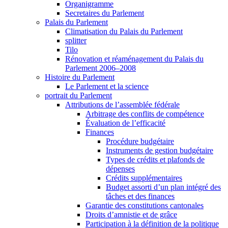
Organigramme
Secretaires du Parlement
Palais du Parlement
Climatisation du Palais du Parlement
splitter
Tilo
Rénovation et réaménagement du Palais du
Parlement 2006–2008
Histoire du Parlement
Le Parlement et la science
portrait du Parlement
Attributions de l’assemblée fédérale
Arbitrage des conflits de compétence
Évaluation de l’efficacité
Finances
Procédure budgétaire
Instruments de gestion budgétaire
Types de crédits et plafonds de
dépenses
Crédits supplémentaires
Budget assorti d’un plan intégré des
tâches et des finances
Garantie des constitutions cantonales
Droits d’amnistie et de grâce
Participation à la définition de la politique