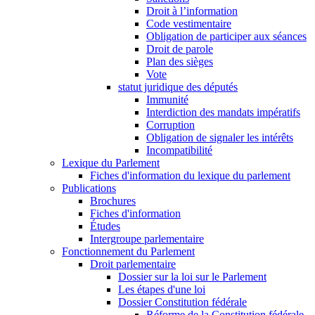
Droit à l’information
Code vestimentaire
Obligation de participer aux séances
Droit de parole
Plan des sièges
Vote
statut juridique des députés
Immunité
Interdiction des mandats impératifs
Corruption
Obligation de signaler les intérêts
Incompatibilité
Lexique du Parlement
Fiches d'information du lexique du parlement
Publications
Brochures
Fiches d'information
Études
Intergroupe parlementaire
Fonctionnement du Parlement
Droit parlementaire
Dossier sur la loi sur le Parlement
Les étapes d'une loi
Dossier Constitution fédérale
Réforme de la Constitution fédérale