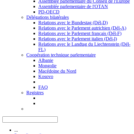
Assemblée parlementaire du Conseil de l'Europe
Assemblée parlementaire de l'OTAN
PD-OECD
Délégations bilatérales
Relations avec le Bundestag (Dél-D)
Relations avec le Parlement autrichien (Dél-A)
Relations avec le Parlement français (Dél-F)
Relations avec le Parlement italien (Dél-I)
Relations avec le Landtag du Liechtenstein (Dél-
FL)
Coopération technique parlementaire
Albanie
Mongolie
Macédoine du Nord
Kosovo
FAQ
Registres
...