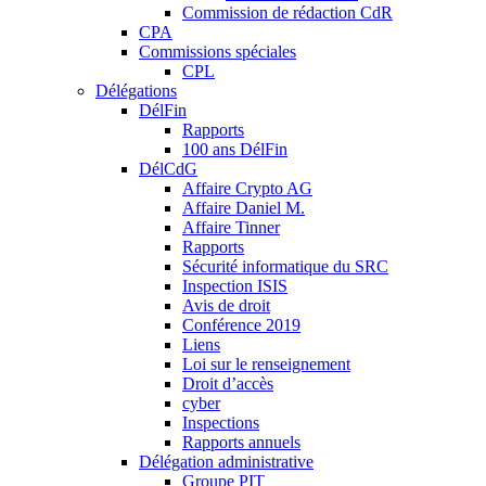
Commission de rédaction CdR
CPA
Commissions spéciales
CPL
Délégations
DélFin
Rapports
100 ans DélFin
DélCdG
Affaire Crypto AG
Affaire Daniel M.
Affaire Tinner
Rapports
Sécurité informatique du SRC
Inspection ISIS
Avis de droit
Conférence 2019
Liens
Loi sur le renseignement
Droit d’accès
cyber
Inspections
Rapports annuels
Délégation administrative
Groupe PIT