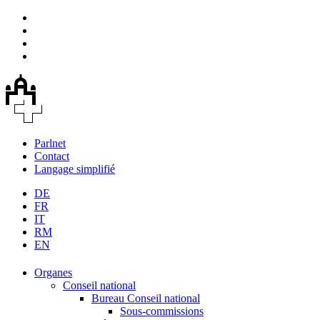
Parlnet
Contact
Langage simplifié
DE
FR
IT
RM
EN
Organes
Conseil national
Bureau Conseil national
Sous-commissions