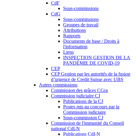
CdF
Sous-commissions
CdG
Sous-commissions
Groupes de travail
Attributions
Rapports
Documents de base / Droits à
l'information
Liens
INSPECTION GESTION DE LA
PANDÉMIE DE COVID-19
CEP
CEP Gestion par les autorités de la fusion
d’urgence de Credit Suisse avec UBS
Autres commissions
Commission des grâces CGra
Commission judiciaire CJ
Publications de la CJ
Postes mis au concours par la
Commission judiciaire
Sous-commission CJ
Commission de l'immunité du Conseil
national CdI-N
Publications CdI-N