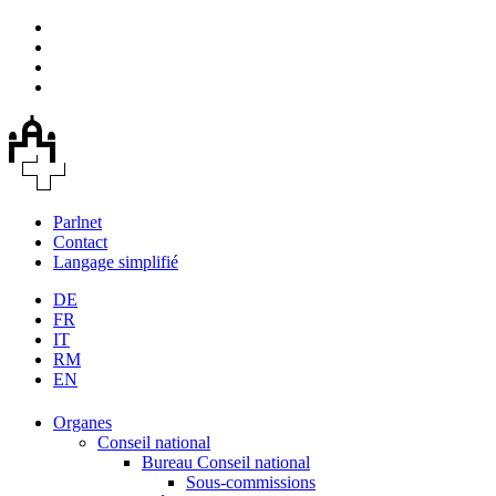
Parlnet
Contact
Langage simplifié
DE
FR
IT
RM
EN
Organes
Conseil national
Bureau Conseil national
Sous-commissions