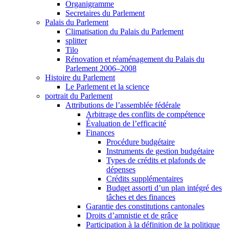
Organigramme
Secretaires du Parlement
Palais du Parlement
Climatisation du Palais du Parlement
splitter
Tilo
Rénovation et réaménagement du Palais du
Parlement 2006–2008
Histoire du Parlement
Le Parlement et la science
portrait du Parlement
Attributions de l’assemblée fédérale
Arbitrage des conflits de compétence
Évaluation de l’efficacité
Finances
Procédure budgétaire
Instruments de gestion budgétaire
Types de crédits et plafonds de
dépenses
Crédits supplémentaires
Budget assorti d’un plan intégré des
tâches et des finances
Garantie des constitutions cantonales
Droits d’amnistie et de grâce
Participation à la définition de la politique