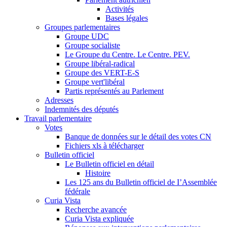
Activités
Bases légales
Groupes parlementaires
Groupe UDC
Groupe socialiste
Le Groupe du Centre. Le Centre. PEV.
Groupe libéral-radical
Groupe des VERT-E-S
Groupe vert'libéral
Partis représentés au Parlement
Adresses
Indemnités des députés
Travail parlementaire
Votes
Banque de données sur le détail des votes CN
Fichiers xls à télécharger
Bulletin officiel
Le Bulletin officiel en détail
Histoire
Les 125 ans du Bulletin officiel de I’Assemblée
fédérale
Curia Vista
Recherche avancée
Curia Vista expliquée