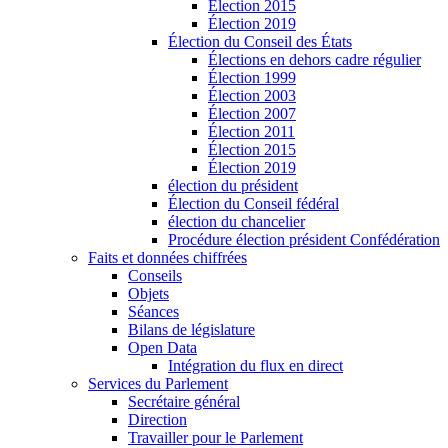
Élection 2015
Élection 2019
Élection du Conseil des États
Élections en dehors cadre régulier
Élection 1999
Élection 2003
Élection 2007
Élection 2011
Élection 2015
Élection 2019
élection du président
Élection du Conseil fédéral
élection du chancelier
Procédure élection président Confédération
Faits et données chiffrées
Conseils
Objets
Séances
Bilans de législature
Open Data
Intégration du flux en direct
Services du Parlement
Secrétaire général
Direction
Travailler pour le Parlement