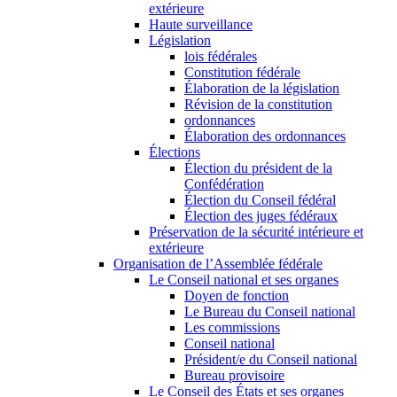
extérieure
Haute surveillance
Législation
lois fédérales
Constitution fédérale
Élaboration de la législation
Révision de la constitution
ordonnances
Élaboration des ordonnances
Élections
Élection du président de la
Confédération
Élection du Conseil fédéral
Élection des juges fédéraux
Préservation de la sécurité intérieure et
extérieure
Organisation de l’Assemblée fédérale
Le Conseil national et ses organes
Doyen de fonction
Le Bureau du Conseil national
Les commissions
Conseil national
Président/e du Conseil national
Bureau provisoire
Le Conseil des États et ses organes