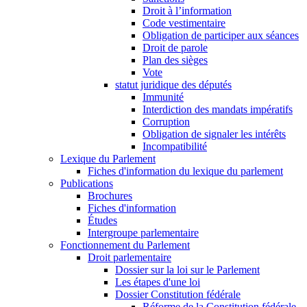
Droit à l’information
Code vestimentaire
Obligation de participer aux séances
Droit de parole
Plan des sièges
Vote
statut juridique des députés
Immunité
Interdiction des mandats impératifs
Corruption
Obligation de signaler les intérêts
Incompatibilité
Lexique du Parlement
Fiches d'information du lexique du parlement
Publications
Brochures
Fiches d'information
Études
Intergroupe parlementaire
Fonctionnement du Parlement
Droit parlementaire
Dossier sur la loi sur le Parlement
Les étapes d'une loi
Dossier Constitution fédérale
Réforme de la Constitution fédérale