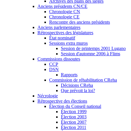
Archives des plans des sièges
Anciens présidents CN/CE
Chronologie CN
Chronologie CE
Rencontre des anciens présidents
Anciens parlementaires
Rétrospectives des législatures
État nominatif
Sessions extra muros
Session de printemps 2001 Lugano
Session d'automne 2006 à Flims
Commissions dissoutes
CCP
DSN
Rapports
Commission de réhabilitation CReha
Décisions CReha
Que prévoit la loi?
Nécrologie
Rétrospective des élections
Élection du Conseil national
Élection 1999
Élection 2003
Élection 2007
Élection 2011