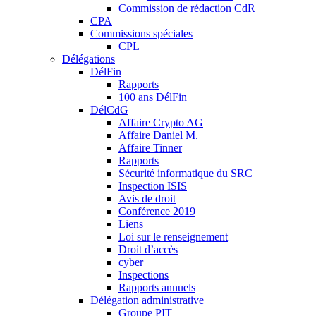
Commission de rédaction CdR
CPA
Commissions spéciales
CPL
Délégations
DélFin
Rapports
100 ans DélFin
DélCdG
Affaire Crypto AG
Affaire Daniel M.
Affaire Tinner
Rapports
Sécurité informatique du SRC
Inspection ISIS
Avis de droit
Conférence 2019
Liens
Loi sur le renseignement
Droit d’accès
cyber
Inspections
Rapports annuels
Délégation administrative
Groupe PIT