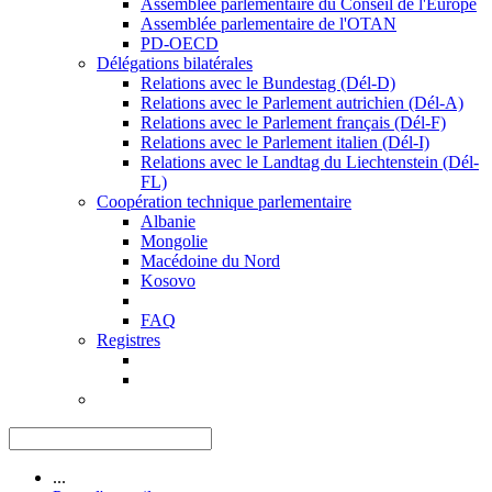
Assemblée parlementaire du Conseil de l'Europe
Assemblée parlementaire de l'OTAN
PD-OECD
Délégations bilatérales
Relations avec le Bundestag (Dél-D)
Relations avec le Parlement autrichien (Dél-A)
Relations avec le Parlement français (Dél-F)
Relations avec le Parlement italien (Dél-I)
Relations avec le Landtag du Liechtenstein (Dél-
FL)
Coopération technique parlementaire
Albanie
Mongolie
Macédoine du Nord
Kosovo
FAQ
Registres
...