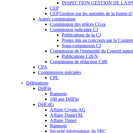
INSPECTION GESTION DE LA P
CEP
CEP Gestion par les autorités de la fusion 
Autres commissions
Commission des grâces CGra
Commission judiciaire CJ
Publications de la CJ
Postes mis au concours par la Commiss
Sous-commission CJ
Commission de l'immunité du Conseil natio
Publications CdI-N
Commission de rédaction CdR
CPA
Commissions spéciales
CPL
Délégations
DélFin
Rapports
100 ans DélFin
DélCdG
Affaire Crypto AG
Affaire Daniel M.
Affaire Tinner
Rapports
Sécurité informatique du SRC