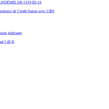
ANDÉMIE DE COVID-19
d’urgence de Credit Suisse avec UBS
ion judiciaire
nal CdI-N