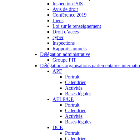
Inspection ISIS
Avis de droit
Conférence 2019
Liens
Loi sur le renseignement
Droit d’accès
cyber
Inspections
Rapports annuels
Délégation administrative
Groupe PIT
Délégations organisations parlementaires internati
APF
Portrait
Calendrier
Activités
Bases légales
AELE/UE
Portrait
Calendrier
Activités
Bases légales
DCE
Portrait
Calendrier