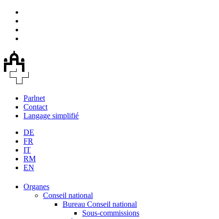
Parlnet
Contact
Langage simplifié
DE
FR
IT
RM
EN
Organes
Conseil national
Bureau Conseil national
Sous-commissions