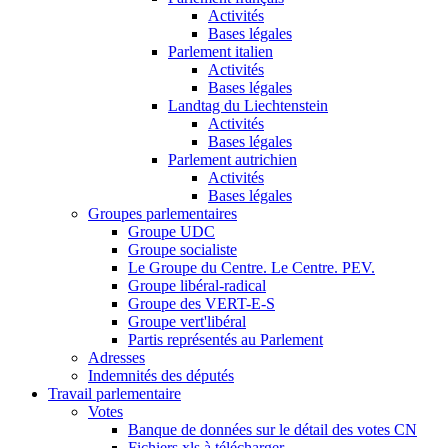
Activités
Bases légales
Parlement italien
Activités
Bases légales
Landtag du Liechtenstein
Activités
Bases légales
Parlement autrichien
Activités
Bases légales
Groupes parlementaires
Groupe UDC
Groupe socialiste
Le Groupe du Centre. Le Centre. PEV.
Groupe libéral-radical
Groupe des VERT-E-S
Groupe vert'libéral
Partis représentés au Parlement
Adresses
Indemnités des députés
Travail parlementaire
Votes
Banque de données sur le détail des votes CN
Fichiers xls à télécharger