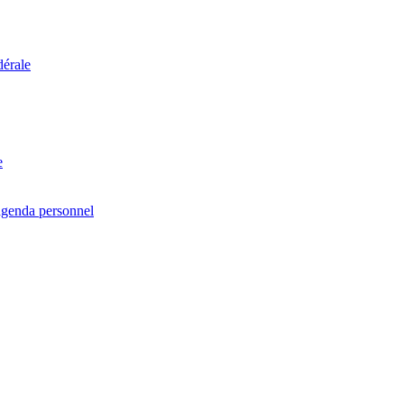
dérale
e
agenda personnel