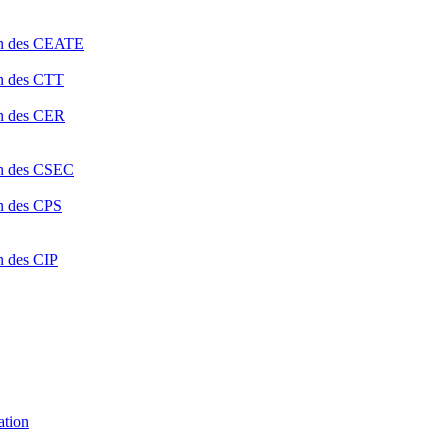
ion des CEATE
on des CTT
on des CER
ion des CSEC
on des CPS
n des CIP
ation