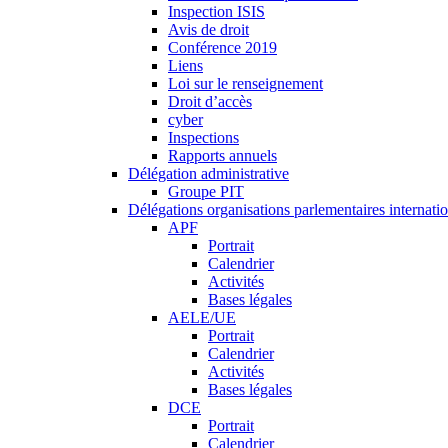
Inspection ISIS
Avis de droit
Conférence 2019
Liens
Loi sur le renseignement
Droit d’accès
cyber
Inspections
Rapports annuels
Délégation administrative
Groupe PIT
Délégations organisations parlementaires internati
APF
Portrait
Calendrier
Activités
Bases légales
AELE/UE
Portrait
Calendrier
Activités
Bases légales
DCE
Portrait
Calendrier