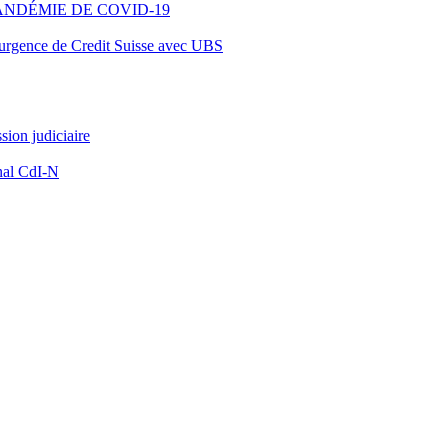
ANDÉMIE DE COVID-19
d’urgence de Credit Suisse avec UBS
ion judiciaire
nal CdI-N