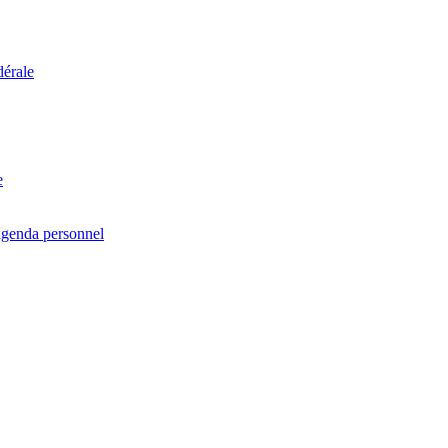
dérale
e
agenda personnel