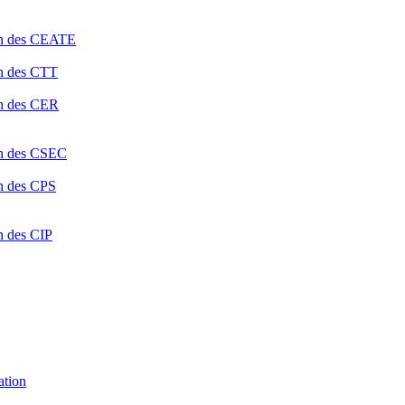
ion des CEATE
on des CTT
on des CER
ion des CSEC
on des CPS
n des CIP
ation