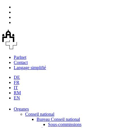
Parlnet
Contact
Langage simplifié
DE
FR
IT
RM
EN
Organes
Conseil national
Bureau Conseil national
Sous-commissions