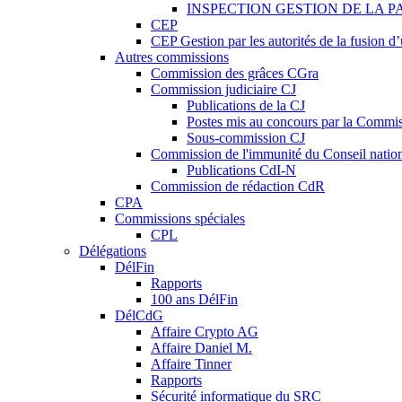
INSPECTION GESTION DE LA P
CEP
CEP Gestion par les autorités de la fusion 
Autres commissions
Commission des grâces CGra
Commission judiciaire CJ
Publications de la CJ
Postes mis au concours par la Commiss
Sous-commission CJ
Commission de l'immunité du Conseil natio
Publications CdI-N
Commission de rédaction CdR
CPA
Commissions spéciales
CPL
Délégations
DélFin
Rapports
100 ans DélFin
DélCdG
Affaire Crypto AG
Affaire Daniel M.
Affaire Tinner
Rapports
Sécurité informatique du SRC