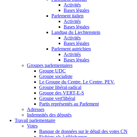
Activités
Bases légales
Parlement italien
Activités
Bases légales
Landtag du Liechtenstein
Activités
Bases légales
Parlement autrichien
Activités
Bases légales
Groupes parlementaires
Groupe UDC
Groupe socialiste
Le Groupe du Centre. Le Centre. PEV.
Groupe libéral-radical
Groupe des VERT-E-S
Groupe vert'libéral
Partis représentés au Parlement
Adresses
Indemnités des députés
Travail parlementaire
Votes
Banque de données sur le détail des votes CN
Fichiers xls à télécharger