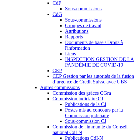
CdF
Sous-commissions
CdG
Sous-commissions
Groupes de travail
Attributions
Rapports
Documents de base / Droits à
l'information
Liens
INSPECTION GESTION DE LA
PANDÉMIE DE COVID-19
CEP
CEP Gestion par les autorités de la fusion
d’urgence de Credit Suisse avec UBS
Autres commissions
Commission des grâces CGra
Commission judiciaire CJ
Publications de la CJ
Postes mis au concours par la
Commission judiciaire
Sous-commission CJ
Commission de l'immunité du Conseil
national CdI-N
Publications CdI-N