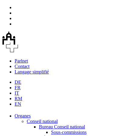
Parlnet
Contact
Langage simplifié
DE
FR
IT
RM
EN
Organes
Conseil national
Bureau Conseil national
Sous-commissions