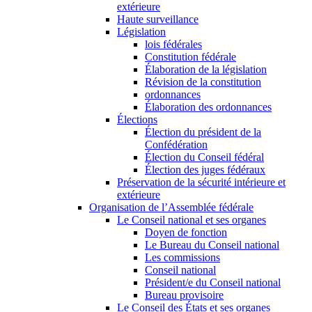
extérieure
Haute surveillance
Législation
lois fédérales
Constitution fédérale
Élaboration de la législation
Révision de la constitution
ordonnances
Élaboration des ordonnances
Élections
Élection du président de la
Confédération
Élection du Conseil fédéral
Élection des juges fédéraux
Préservation de la sécurité intérieure et
extérieure
Organisation de l’Assemblée fédérale
Le Conseil national et ses organes
Doyen de fonction
Le Bureau du Conseil national
Les commissions
Conseil national
Président/e du Conseil national
Bureau provisoire
Le Conseil des États et ses organes