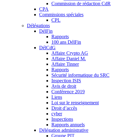
Commission de rédaction CdR
CPA
Commissions spéciales
CPL
Délégations
DélFin
Rapports
100 ans DélFin
DélCdG
Affaire Crypto AG
Affaire Daniel M.
Affaire Tinner
Rapports
Sécurité informatique du SRC
Inspection ISIS
Avis de droit
Conférence 2019
Liens
Loi sur le renseignement
Droit d’accès
cyber
Inspections
Rapports annuels
Délégation administrative
Groupe PIT