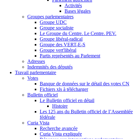
Activités
Bases légales
Groupes parlementaires
Groupe UDC
Groupe socialiste
Le Groupe du Centre. Le Centre. PEV.
Groupe libéral-radical
Groupe des VERT-E-S
Groupe vert'libéral
Partis représentés au Parlement
Adresses
Indemnités des députés
Travail parlementaire
Votes
Banque de données sur le détail des votes CN
Fichiers xls à télécharger
Bulletin officiel
Le Bulletin officiel en détail
Histoire
Les 125 ans du Bulletin officiel de I’Assemblée
fédérale
Curia Vista
Recherche avancée
Curia Vista expliquée