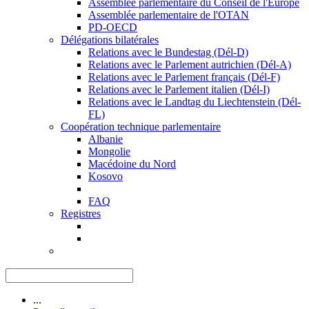
Assemblée parlementaire du Conseil de l'Europe
Assemblée parlementaire de l'OTAN
PD-OECD
Délégations bilatérales
Relations avec le Bundestag (Dél-D)
Relations avec le Parlement autrichien (Dél-A)
Relations avec le Parlement français (Dél-F)
Relations avec le Parlement italien (Dél-I)
Relations avec le Landtag du Liechtenstein (Dél-
FL)
Coopération technique parlementaire
Albanie
Mongolie
Macédoine du Nord
Kosovo
FAQ
Registres
...