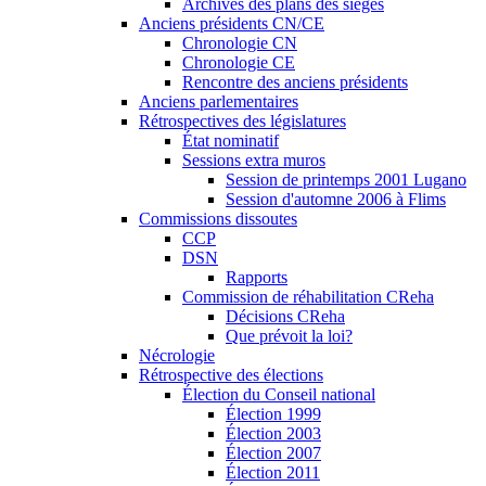
Archives des plans des sièges
Anciens présidents CN/CE
Chronologie CN
Chronologie CE
Rencontre des anciens présidents
Anciens parlementaires
Rétrospectives des législatures
État nominatif
Sessions extra muros
Session de printemps 2001 Lugano
Session d'automne 2006 à Flims
Commissions dissoutes
CCP
DSN
Rapports
Commission de réhabilitation CReha
Décisions CReha
Que prévoit la loi?
Nécrologie
Rétrospective des élections
Élection du Conseil national
Élection 1999
Élection 2003
Élection 2007
Élection 2011