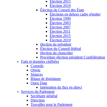
Élection 2015
Élection 2019
Élection du Conseil des États
Élections en dehors cadre régulier
Élection 1999
Élection 2003
Élection 2007
Élection 2011
Élection 2015
Élection 2019
élection du président
Élection du Conseil fédéral
élection du chancelier
Procédure élection président Confédération
Faits et données chiffrées
Conseils
Objets
Séances
Bilans de législature
Open Data
Intégration du flux en direct
Services du Parlement
Secrétaire général
Direction
Travailler pour le Parlement