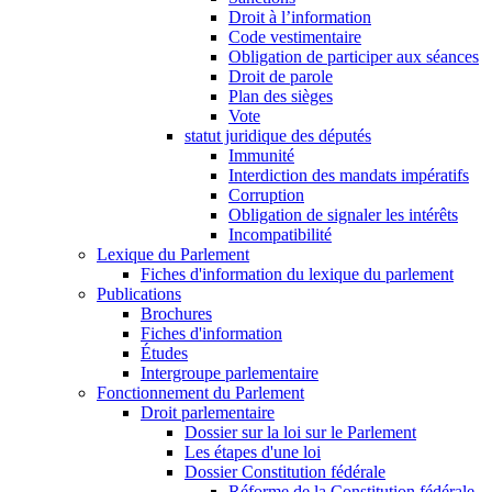
Droit à l’information
Code vestimentaire
Obligation de participer aux séances
Droit de parole
Plan des sièges
Vote
statut juridique des députés
Immunité
Interdiction des mandats impératifs
Corruption
Obligation de signaler les intérêts
Incompatibilité
Lexique du Parlement
Fiches d'information du lexique du parlement
Publications
Brochures
Fiches d'information
Études
Intergroupe parlementaire
Fonctionnement du Parlement
Droit parlementaire
Dossier sur la loi sur le Parlement
Les étapes d'une loi
Dossier Constitution fédérale
Réforme de la Constitution fédérale