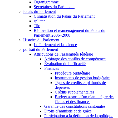
Organigramme
Secretaires du Parlement
Palais du Parlement
Climatisation du Palais du Parlement
splitter
Tilo
Rénovation et réaménagement du Palais du
Parlement 2006–2008
Histoire du Parlement
Le Parlement et la science
portrait du Parlement
Attributions de l’assemblée fédérale
Arbitrage des conflits de compétence
Évaluation de l’efficacité
Finances
Procédure budgétaire
Instruments de gestion budgétaire
Types de crédits et plafonds de
dépenses
Crédits supplémentaires
Budget assorti d’un plan intégré des
tâches et des finances
Garantie des constitutions cantonales
Droits d’amnistie et de grâce
Participation à la définition de la politique